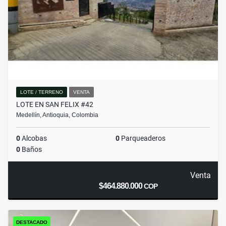
LOTE / TERRENO
VENTA
LOTE EN SAN FELIX #42
Medellín, Antioquia, Colombia
0
Alcobas
0
Parqueaderos
0
Baños
Venta
$464.880.000
COP
DESTACADO