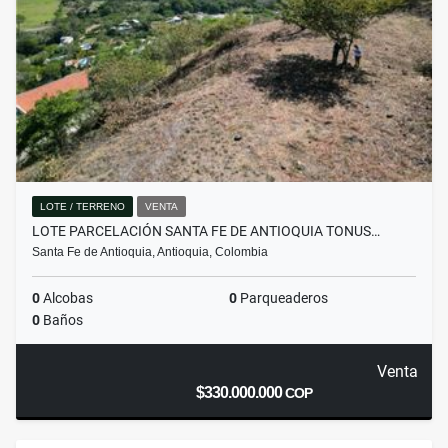
LOTE / TERRENO
VENTA
LOTE PARCELACIÓN SANTA FE DE ANTIOQUIA TONUS…
Santa Fe de Antioquia, Antioquia, Colombia
0
Alcobas
0
Parqueaderos
0
Baños
Venta
$330.000.000
COP