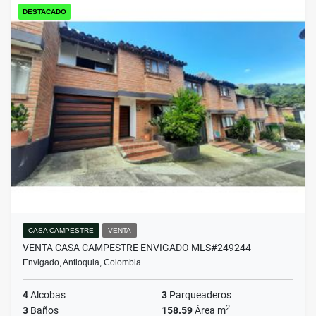
DESTACADO
CASA CAMPESTRE
VENTA
VENTA CASA CAMPESTRE ENVIGADO MLS#249244
Envigado, Antioquia, Colombia
4
Alcobas
3
Parqueaderos
2
3
Baños
158.59
Área m