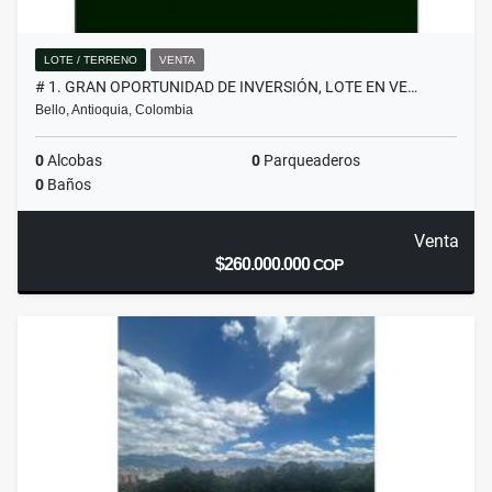
LOTE / TERRENO
VENTA
# 1. GRAN OPORTUNIDAD DE INVERSIÓN, LOTE EN VE…
Bello, Antioquia, Colombia
0
Alcobas
0
Parqueaderos
0
Baños
Venta
$260.000.000
COP