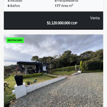
5
Alcobas
0
Parqueaderos
2
6
Baños
177
Área m
Venta
$1.120.000.000
COP
DESTACADO