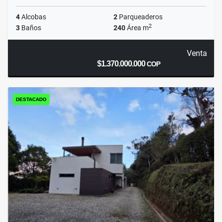
4
Alcobas
2
Parqueaderos
2
3
Baños
240
Área m
Venta
$1.370.000.000
COP
DESTACADO