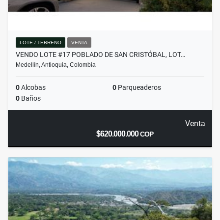
LOTE / TERRENO
VENTA
VENDO LOTE #17 POBLADO DE SAN CRISTÓBAL, LOT…
Medellín, Antioquia, Colombia
0
Alcobas
0
Parqueaderos
0
Baños
Venta
$620.000.000
COP