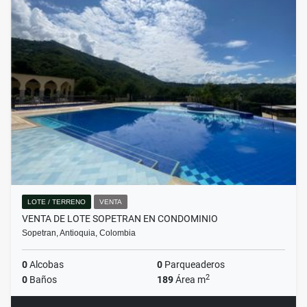
LOTE / TERRENO
VENTA
VENTA DE LOTE SOPETRAN EN CONDOMINIO
Sopetran, Antioquia, Colombia
0
Alcobas
0
Parqueaderos
2
0
Baños
189
Área m