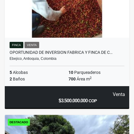
FINCA
VENTA
OPORTUNIDAD DE INVERSION FABRICA Y FINCA DE C…
Ebejico, Antioquia, Colombia
5
Alcobas
10
Parqueaderos
2
2
Baños
700
Área m
Venta
$3.500.000.000
COP
DESTACADO