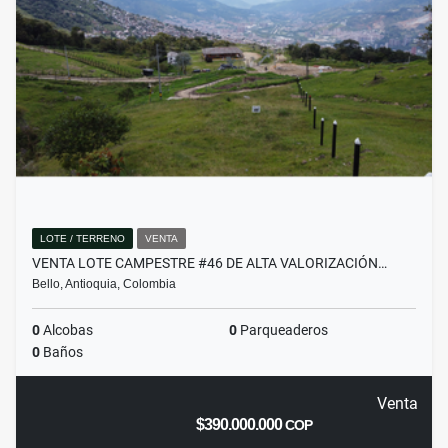
LOTE / TERRENO
VENTA
VENTA LOTE CAMPESTRE #46 DE ALTA VALORIZACIÓN…
Bello, Antioquia, Colombia
0
Alcobas
0
Parqueaderos
0
Baños
Venta
$390.000.000
COP