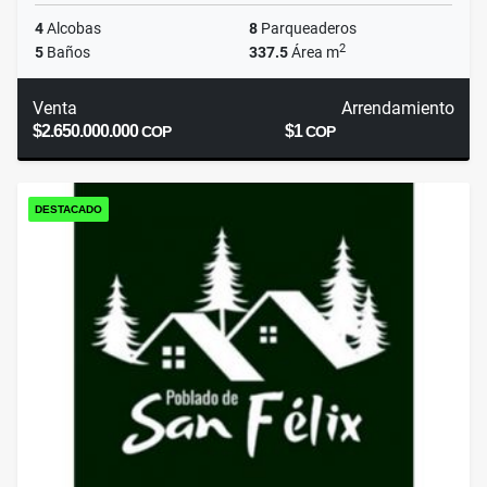
4
Alcobas
8
Parqueaderos
2
5
Baños
337.5
Área m
Venta
Arrendamiento
$2.650.000.000
$1
COP
COP
DESTACADO