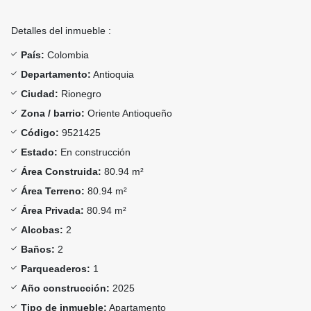
Detalles del inmueble :
País:
Colombia
Departamento:
Antioquia
Ciudad:
Rionegro
Zona / barrio:
Oriente Antioqueño
Código:
9521425
Estado:
En construcción
Área Construida:
80.94 m²
Área Terreno:
80.94 m²
Área Privada:
80.94 m²
Alcobas:
2
Baños:
2
Parqueaderos:
1
Año construcción:
2025
Tipo de inmueble:
Apartamento