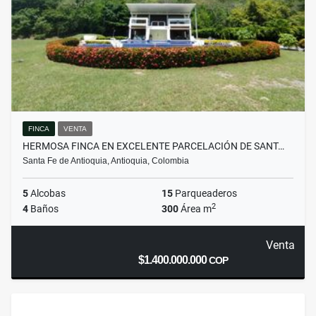
FINCA
VENTA
HERMOSA FINCA EN EXCELENTE PARCELACIÓN DE SANT…
Santa Fe de Antioquia, Antioquia, Colombia
5
Alcobas
15
Parqueaderos
2
4
Baños
300
Área m
Venta
$1.400.000.000
COP