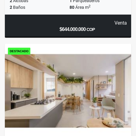
2
Alcobas
1
Parqueaderos
2
2
Baños
80
Área m
Venta
$644.000.000
COP
DESTACADO