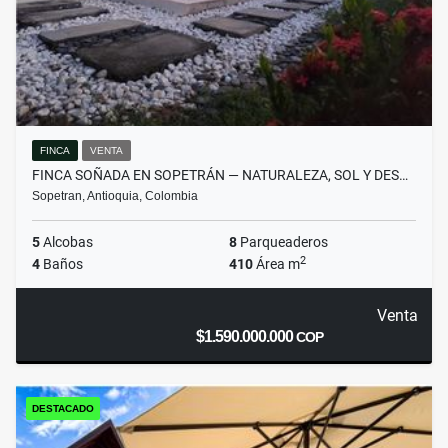
FINCA
VENTA
FINCA SOÑADA EN SOPETRÁN — NATURALEZA, SOL Y DES…
Sopetran, Antioquia, Colombia
5
Alcobas
8
Parqueaderos
2
4
Baños
410
Área m
Venta
$1.590.000.000
COP
DESTACADO