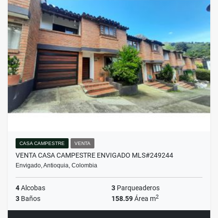
CASA CAMPESTRE
VENTA
VENTA CASA CAMPESTRE ENVIGADO MLS#249244
Envigado, Antioquia, Colombia
4
Alcobas
3
Parqueaderos
2
3
Baños
158.59
Área m