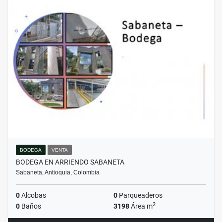
BODEGA
VENTA
BODEGA EN ARRIENDO SABANETA
Sabaneta, Antioquia, Colombia
0
Alcobas
0
Parqueaderos
2
0
Baños
3198
Área m