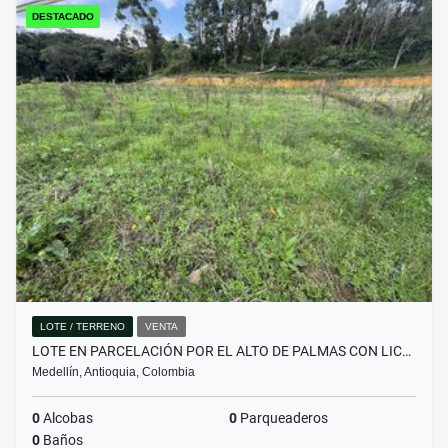
DESTACADO
LOTE / TERRENO
VENTA
LOTE EN PARCELACIÓN POR EL ALTO DE PALMAS CON LIC…
Medellín, Antioquia, Colombia
0
Alcobas
0
Parqueaderos
0
Baños