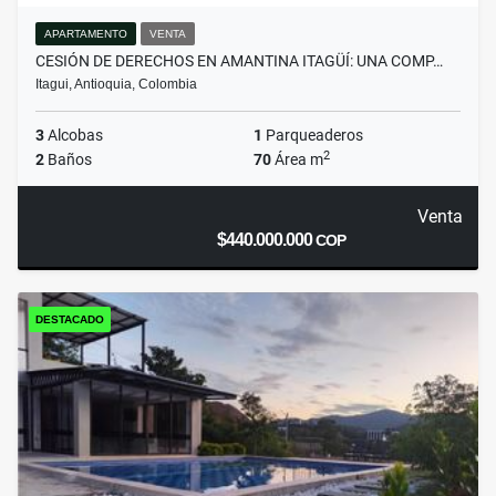
APARTAMENTO
VENTA
CESIÓN DE DERECHOS EN AMANTINA ITAGÜÍ: UNA COMP…
Itagui, Antioquia, Colombia
3
Alcobas
1
Parqueaderos
2
2
Baños
70
Área m
Venta
$440.000.000
COP
DESTACADO