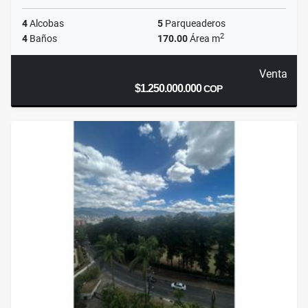
4
Alcobas
5
Parqueaderos
2
4
Baños
170.00
Área m
Venta
$1.250.000.000
COP