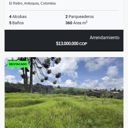
El Retiro, Antioquia, Colombia
4
Alcobas
2
Parqueaderos
2
5
Baños
360
Área m
Arrendamiento
$13.000.000
COP
DESTACADO