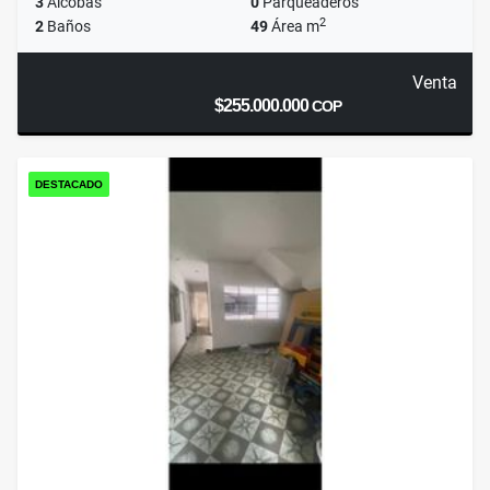
3
Alcobas
0
Parqueaderos
2
2
Baños
49
Área m
Venta
$255.000.000
COP
DESTACADO