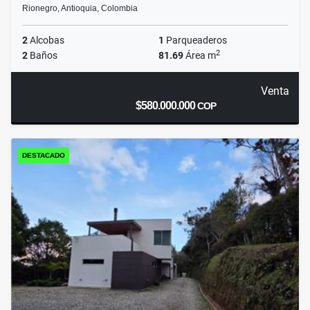
Rionegro, Antioquia, Colombia
2
Alcobas
1
Parqueaderos
2
2
Baños
81.69
Área m
Venta
$580.000.000
COP
DESTACADO