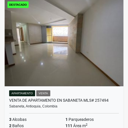
DESTACADO
APARTAMENTO
VENTA
VENTA DE APARTAMENTO EN SABANETA MLS# 257494
Sabaneta, Antioquia, Colombia
3
Alcobas
1
Parqueaderos
2
2
Baños
111
Área m