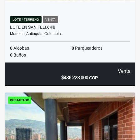
LOTE / TERRENO
VENTA
LOTE EN SAN FELIX #8
Medellín, Antioquia, Colombia
0
Alcobas
0
Parqueaderos
0
Baños
Venta
$436.223.000
COP
DESTACADO