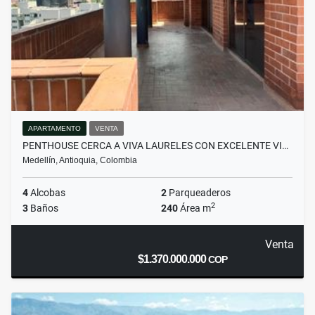
APARTAMENTO
VENTA
PENTHOUSE CERCA A VIVA LAURELES CON EXCELENTE VI…
Medellín, Antioquia, Colombia
4
Alcobas
2
Parqueaderos
2
3
Baños
240
Área m
Venta
$1.370.000.000
COP