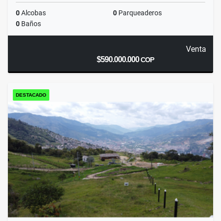
0
Alcobas
0
Parqueaderos
0
Baños
Venta
$590.000.000
COP
DESTACADO