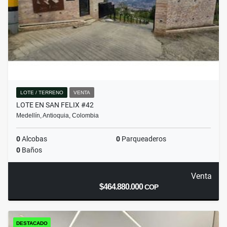
LOTE / TERRENO
VENTA
LOTE EN SAN FELIX #42
Medellín, Antioquia, Colombia
0
Alcobas
0
Parqueaderos
0
Baños
Venta
$464.880.000
COP
DESTACADO