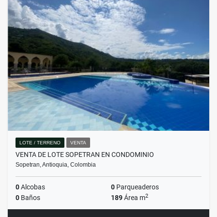
LOTE / TERRENO
VENTA
VENTA DE LOTE SOPETRAN EN CONDOMINIO
Sopetran, Antioquia, Colombia
0
Alcobas
0
Parqueaderos
2
0
Baños
189
Área m