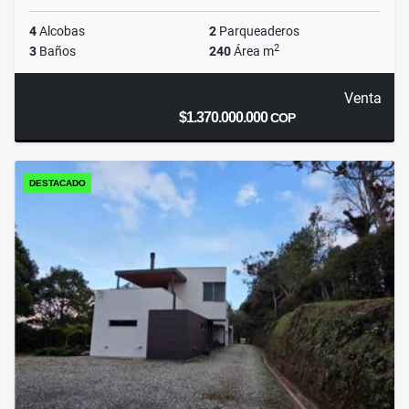
4
Alcobas
2
Parqueaderos
2
3
Baños
240
Área m
Venta
$1.370.000.000
COP
DESTACADO