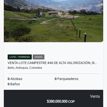
LOTE / TERRENO
VENTA
VENTA LOTE CAMPESTRE #46 DE ALTA VALORIZACIÓN, SI…
Bello, Antioquia, Colombia
0
Alcobas
0
Parqueaderos
0
Baños
Venta
$390.000.000
COP