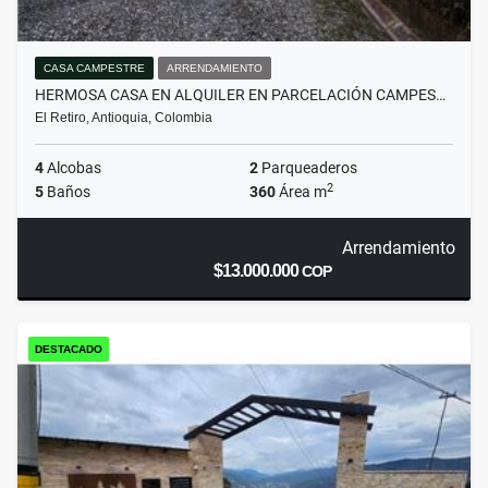
CASA CAMPESTRE
ARRENDAMIENTO
HERMOSA CASA EN ALQUILER EN PARCELACIÓN CAMPES…
El Retiro, Antioquia, Colombia
4
Alcobas
2
Parqueaderos
2
5
Baños
360
Área m
Arrendamiento
$13.000.000
COP
DESTACADO