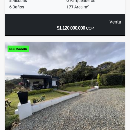
5
Alcobas
0
Parqueaderos
2
6
Baños
177
Área m
Venta
$1.120.000.000
COP
DESTACADO