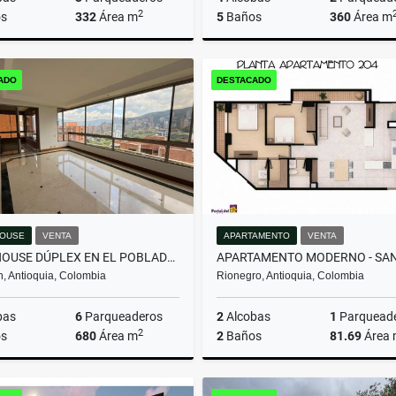
2
s
332
Área m
5
Baños
360
Área m
Arrendamiento
Arrenda
ADO
DESTACADO
$16.000.000
$13.000.000
OUSE
VENTA
APARTAMENTO
VENTA
PENTHOUSE DÚPLEX EN EL POBLADO: VISTAS, ESPACIOS Y EXCLUSIVIDAD.
n, Antioquia, Colombia
Rionegro, Antioquia, Colombia
bas
6
Parqueaderos
2
Alcobas
1
Parquead
2
s
680
Área m
2
Baños
81.69
Área
Venta