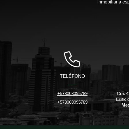
Inmobiliaria es
TELÉFONO
+573008095789
Cra. 4
Edific
+573008095789
Med