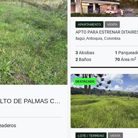
APARTAMENTO
VENTA
Itagui, Antioquia, Colombia
3
Alcobas
1
Parquead
2
2
Baños
70
Área m
DESTACADO
$550.000.000
ALTO DE PALMAS C…
eaderos
LOTE / TERRENO
VENTA