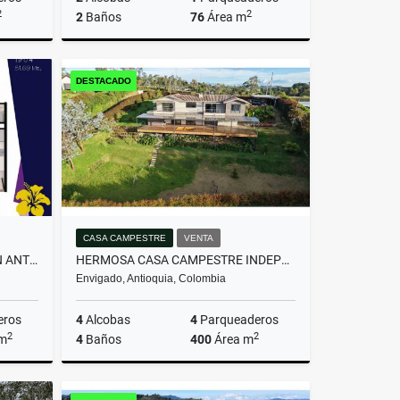
2
2
2
Baños
76
Área m
miento
Venta
DESTACADO
$607.200.000
CASA CAMPESTRE
VENTA
APARTAMENTO MODERNO - SAN ANTONIO DE PEREIRA
HERMOSA CASA CAMPESTRE INDEPENDIENTE EN EL ALTO DE LAS PALMAS
Envigado, Antioquia, Colombia
eros
4
Alcobas
4
Parqueaderos
2
2
 m
4
Baños
400
Área m
Venta
Venta