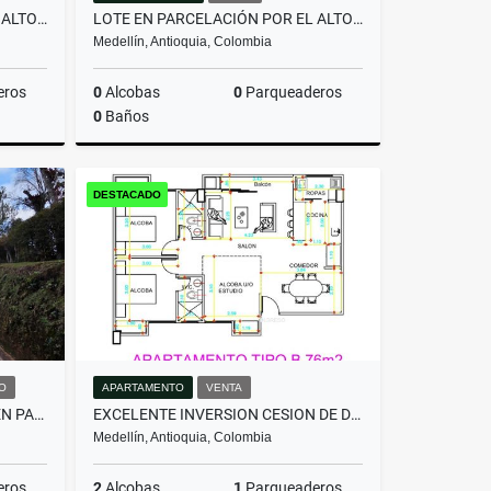
LOTE EN PARCELACIÓN POR EL ALTO DE PALMAS CON LICENCIA
LOTE EN PARCELACIÓN POR EL ALTO DE PALMAS CON LICENCIA
Medellín, Antioquia, Colombia
eros
0
Alcobas
0
Parqueaderos
0
Baños
Venta
Venta
DESTACADO
$800.000.000
O
APARTAMENTO
VENTA
HERMOSA CASA EN ALQUILER EN PARCELACIÓN CAMPESTRE EN EL RETIRO
EXCELENTE INVERSION CESION DE DERECHOS ACABADO MODERNO -FLORESTA
Medellín, Antioquia, Colombia
eros
2
Alcobas
1
Parqueaderos