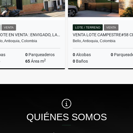
VENTA
LOTE / TERRENO
VENTA
CASALOTE EN VENTA : ENVIGADO, LA SEBASTIANA
o, Antioquia, Colombia
Bello, Antioquia, Colombia
bas
0
Parqueaderos
0
Alcobas
0
Parquead
2
o
65
Área m
0
Baños
Venta
$430.000.000
$382.480.000
QUIÉNES SOMOS