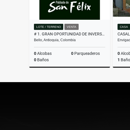
LOTE / TERRENO
VENTA
CASA
# 1. GRAN OPORTUNIDAD DE INVERSIÓN, LOTE EN VENTA EN SAN FÉLIX
Bello, Antioquia, Colombia
Envigad
0
Alcobas
0
Parqueaderos
0
Alco
0
Baños
1
Bañ
Venta
$260.000.000