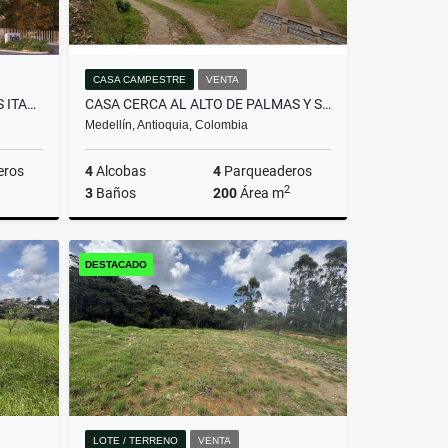
CASA CAMPESTRE
VENTA
APTO PARA ESTRENAR DITAIRES ITAGUI
CASA CERCA AL ALTO DE PALMAS Y SANTA ELENA
Medellín, Antioquia, Colombia
eros
4
Alcobas
4
Parqueaderos
2
3
Baños
200
Área m
Venta
Venta
DESTACADO
$1.200.000.000
LOTE / TERRENO
VENTA