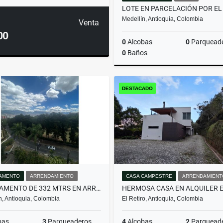
Medellín, Antioquia, Colombia
Venta
00
0
Alcobas
0
Parquead
0
Baños
DESTACADO
$600.000.000
AMENTO
ARRENDAMIENTO
CASA CAMPESTRE
ARRENDAMIENT
APARTAMENTO DE 332 MTRS EN ARRIENDO EN EL POBLADO, MEDELLÍN
n, Antioquia, Colombia
El Retiro, Antioquia, Colombia
bas
3
Parqueaderos
4
Alcobas
2
Parquead