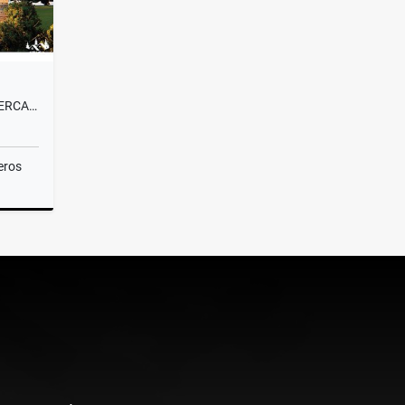
VENTA LOTE CAMPESTRE#58 CERCA A MEDELLÍN, VISTA PANORÁMICA SIN PEAJE
eros
Venta