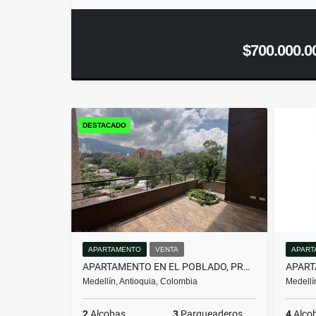
$700.000.0
DESTACADO
APARTAMENTO
VENTA
APART
APARTAMENTO EN EL POBLADO, PROYECTO NUEVO PARA DIS...(MLS#259674)
Medellín, Antioquia, Colombia
Medellí
2
Alcobas
3
Parqueaderos
4
Alco