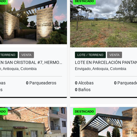
ADO
DESTACADO
$3.950.000.000
$580.000.000
/ TERRENO
VENTA
LOTE / TERRENO
VENTA
LOTE EN SAN CRISTOBAL #7, HERMOSA VISTA PANORAMICA EN PARCELACION
n, Antioquia, Colombia
Envigado, Antioquia, Colombia
bas
0
Parqueaderos
0
Alcobas
0
Parquead
s
0
Baños
Venta
ADO
DESTACADO
$357.480.000
$2.000.000.000