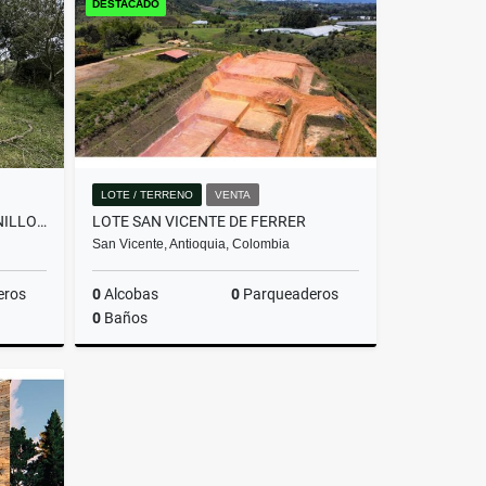
DESTACADO
$2.800.000.000
LOTE / TERRENO
VENTA
LOTE EN PARCELACIÓN PANTANILLO ENVIGADO ALTOS DE LA MANUELA
LOTE SAN VICENTE DE FERRER
San Vicente, Antioquia, Colombia
eros
0
Alcobas
0
Parqueaderos
0
Baños
Venta
Venta
$205.000.000