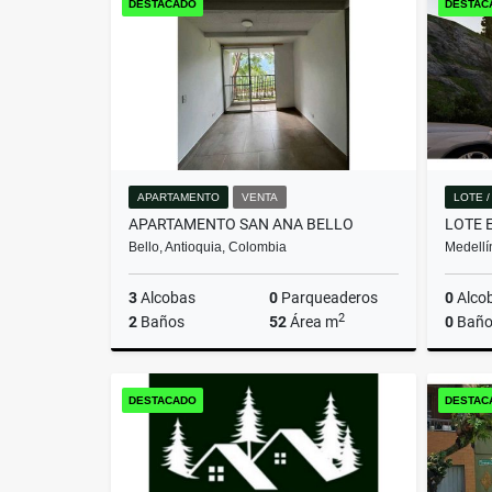
DESTACADO
DESTAC
$699.360.000
APARTAMENTO
VENTA
LOTE 
APARTAMENTO SAN ANA BELLO
Bello, Antioquia, Colombia
Medellí
3
Alcobas
0
Parqueaderos
0
Alco
2
2
Baños
52
Área m
0
Baño
Venta
DESTACADO
DESTAC
$280.000.000.000