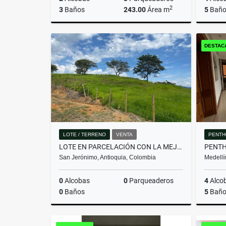
2
3
Baños
243.00
Área m
5
Baño
Venta
DESTAC
$2.650.000.000
LOTE / TERRENO
VENTA
PENTH
LOTE EN PARCELACIÓN CON LA MEJOR VISTA DEL SECTOR
San Jerónimo, Antioquia, Colombia
Medellí
0
Alcobas
0
Parqueaderos
4
Alco
0
Baños
5
Baño
Venta