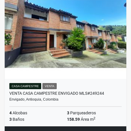
CASA CAMPESTRE
VENTA
VENTA CASA CAMPESTRE ENVIGADO MLS#249244
Envigado, Antioquia, Colombia
4
Alcobas
3
Parqueaderos
2
3
Baños
158.59
Área m