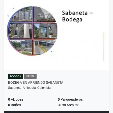
BODEGA
VENTA
BODEGA EN ARRIENDO SABANETA
Sabaneta, Antioquia, Colombia
0
Alcobas
0
Parqueaderos
2
0
Baños
3198
Área m