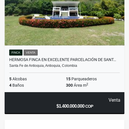
FINCA
VENTA
HERMOSA FINCA EN EXCELENTE PARCELACIÓN DE SANT…
Santa Fe de Antioquia, Antioquia, Colombia
5
Alcobas
15
Parqueaderos
2
4
Baños
300
Área m
Venta
$1.400.000.000
COP