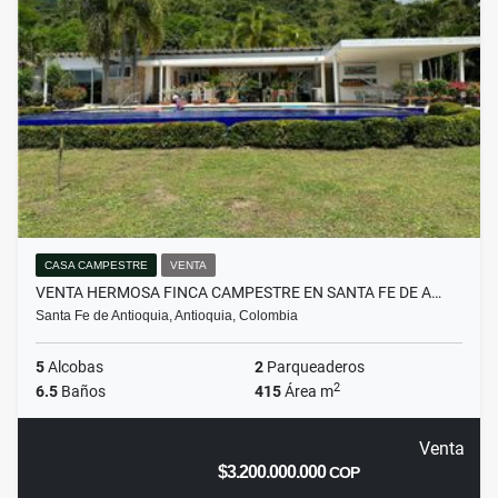
CASA CAMPESTRE
VENTA
VENTA HERMOSA FINCA CAMPESTRE EN SANTA FE DE A…
Santa Fe de Antioquia, Antioquia, Colombia
5
Alcobas
2
Parqueaderos
2
6.5
Baños
415
Área m
Venta
$3.200.000.000
COP