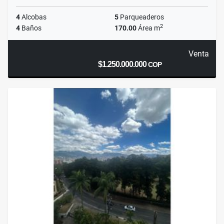
4
Alcobas
5
Parqueaderos
2
4
Baños
170.00
Área m
Venta
$1.250.000.000
COP