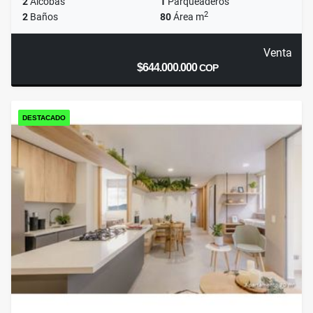
2
Alcobas
1
Parqueaderos
2
2
Baños
80
Área m
Venta
$644.000.000
COP
DESTACADO