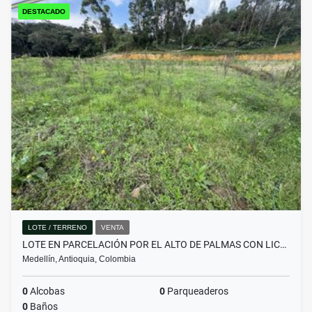
DESTACADO
LOTE / TERRENO
VENTA
LOTE EN PARCELACIÓN POR EL ALTO DE PALMAS CON LIC…
Medellín, Antioquia, Colombia
0
Alcobas
0
Parqueaderos
0
Baños