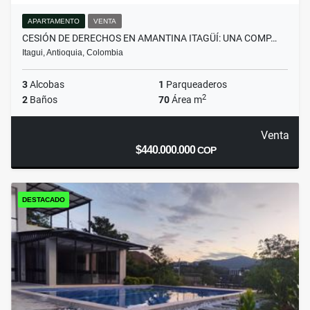
APARTAMENTO
VENTA
CESIÓN DE DERECHOS EN AMANTINA ITAGÜÍ: UNA COMP…
Itagui, Antioquia, Colombia
3
Alcobas
1
Parqueaderos
2
2
Baños
70
Área m
Venta
$440.000.000
COP
DESTACADO