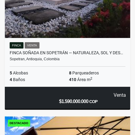
FINCA
VENTA
FINCA SOÑADA EN SOPETRÁN — NATURALEZA, SOL Y DES…
Sopetran, Antioquia, Colombia
5
Alcobas
8
Parqueaderos
2
4
Baños
410
Área m
Venta
$1.590.000.000
COP
DESTACADO