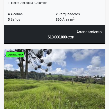
El Retiro, Antioquia, Colombia
4
Alcobas
2
Parqueaderos
2
5
Baños
360
Área m
Arrendamiento
$13.000.000
COP
DESTACADO