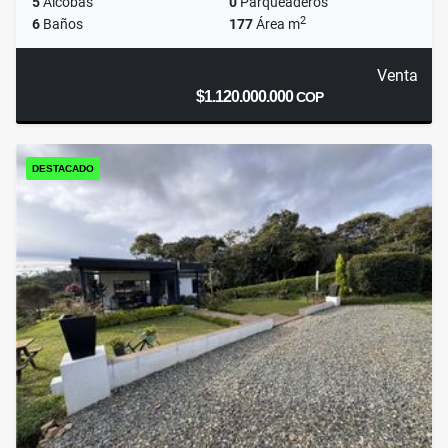
5
Alcobas
0
Parqueaderos
2
6
Baños
177
Área m
Venta
$1.120.000.000
COP
DESTACADO