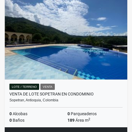
LOTE / TERRENO
VENTA
VENTA DE LOTE SOPETRAN EN CONDOMINIO
Sopetran, Antioquia, Colombia
0
Alcobas
0
Parqueaderos
2
0
Baños
189
Área m