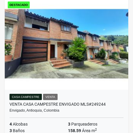
DESTACADO
CASA CAMPESTRE
VENTA
VENTA CASA CAMPESTRE ENVIGADO MLS#249244
Envigado, Antioquia, Colombia
4
Alcobas
3
Parqueaderos
2
3
Baños
158.59
Área m