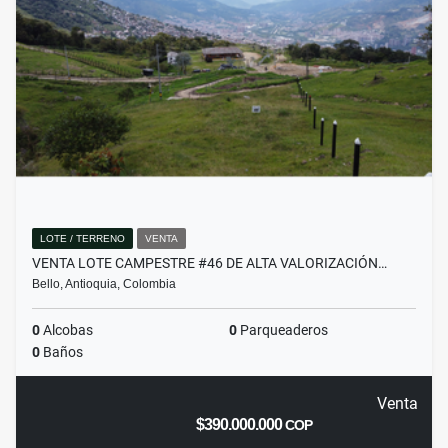
LOTE / TERRENO
VENTA
VENTA LOTE CAMPESTRE #46 DE ALTA VALORIZACIÓN…
Bello, Antioquia, Colombia
0
Alcobas
0
Parqueaderos
0
Baños
Venta
$390.000.000
COP