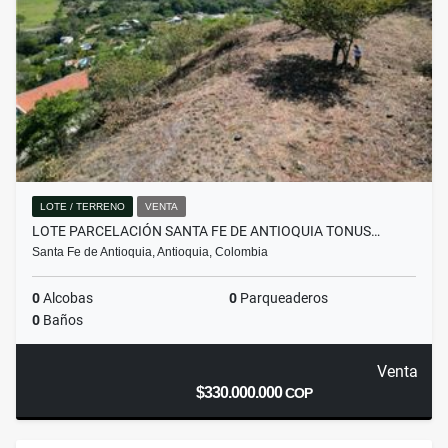
LOTE / TERRENO
VENTA
LOTE PARCELACIÓN SANTA FE DE ANTIOQUIA TONUS…
Santa Fe de Antioquia, Antioquia, Colombia
0
Alcobas
0
Parqueaderos
0
Baños
Venta
$330.000.000
COP