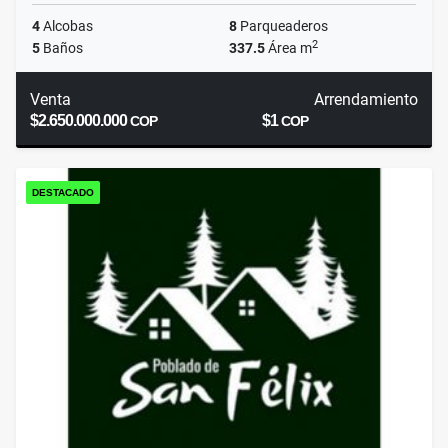
4
Alcobas
8
Parqueaderos
2
5
Baños
337.5
Área m
Venta
Arrendamiento
$2.650.000.000
$1
COP
COP
DESTACADO