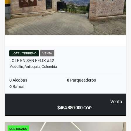
LOTE / TERRENO
VENTA
LOTE EN SAN FELIX #42
Medellín, Antioquia, Colombia
0
Alcobas
0
Parqueaderos
0
Baños
Venta
$464.880.000
COP
DESTACADO