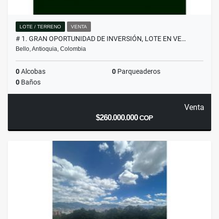
LOTE / TERRENO
VENTA
# 1. GRAN OPORTUNIDAD DE INVERSIÓN, LOTE EN VE…
Bello, Antioquia, Colombia
0
Alcobas
0
Parqueaderos
0
Baños
Venta
$260.000.000
COP