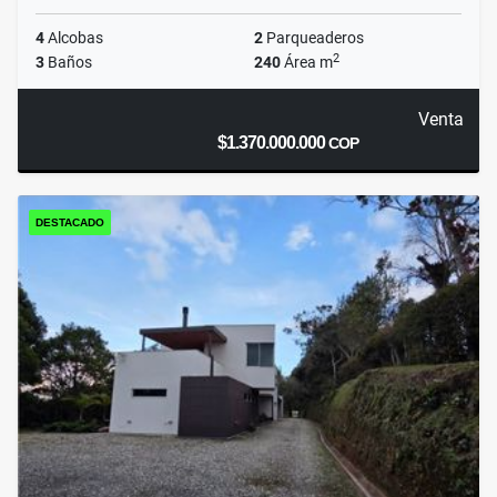
4
Alcobas
2
Parqueaderos
2
3
Baños
240
Área m
Venta
$1.370.000.000
COP
DESTACADO