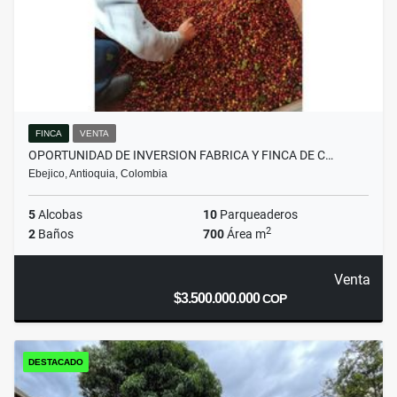
FINCA
VENTA
OPORTUNIDAD DE INVERSION FABRICA Y FINCA DE C…
Ebejico, Antioquia, Colombia
5
Alcobas
10
Parqueaderos
2
2
Baños
700
Área m
Venta
$3.500.000.000
COP
DESTACADO