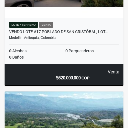
LOTE / TERRENO
VENTA
VENDO LOTE #17 POBLADO DE SAN CRISTÓBAL, LOT…
Medellín, Antioquia, Colombia
0
Alcobas
0
Parqueaderos
0
Baños
Venta
$620.000.000
COP