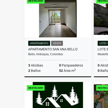
DESTACADO
DESTAC
$699.360.000
APARTAMENTO
VENTA
LOTE 
APARTAMENTO SAN ANA BELLO
Bello, Antioquia, Colombia
Medellí
3
Alcobas
0
Parqueaderos
0
Alco
2
2
Baños
52
Área m
0
Baño
Venta
DESTACADO
DESTAC
$280.000.000.000