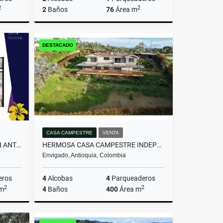
2
2
2
Baños
76
Área m
miento
Venta
DESTACADO
$607.200.000
CASA CAMPESTRE
VENTA
APARTAMENTO MODERNO - SAN ANTONIO DE PEREIRA
HERMOSA CASA CAMPESTRE INDEPENDIENTE EN EL ALTO DE LAS PALMAS
Envigado, Antioquia, Colombia
eros
4
Alcobas
4
Parqueaderos
2
2
 m
4
Baños
400
Área m
Venta
Venta