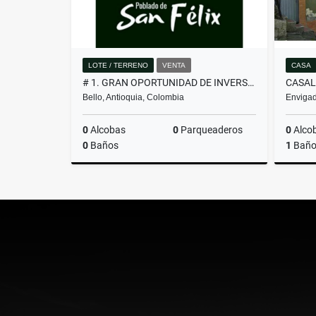
LOTE / TERRENO
VENTA
CASA
# 1. GRAN OPORTUNIDAD DE INVERSIÓN, LOTE EN VENTA EN SAN FÉLIX
Bello, Antioquia, Colombia
Envigad
0
Alcobas
0
Parqueaderos
0
Alco
0
Baños
1
Bañ
Venta
$260.000.000