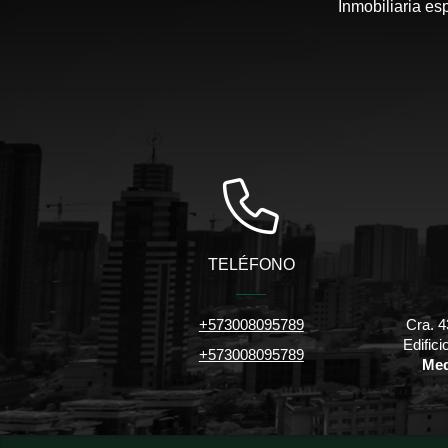
Inmobiliaria es
TELÉFONO
+573008095789
Cra. 4
Edific
+573008095789
Med