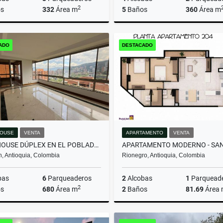
2
s
332
Área m
5
Baños
360
Área m
Arrendamiento
Arrenda
ADO
DESTACADO
$16.000.000
$13.000.000
OUSE
VENTA
APARTAMENTO
VENTA
PENTHOUSE DÚPLEX EN EL POBLADO: VISTAS, ESPACIOS Y EXCLUSIVIDAD.
n, Antioquia, Colombia
Rionegro, Antioquia, Colombia
bas
6
Parqueaderos
2
Alcobas
1
Parquead
2
s
680
Área m
2
Baños
81.69
Área
Venta