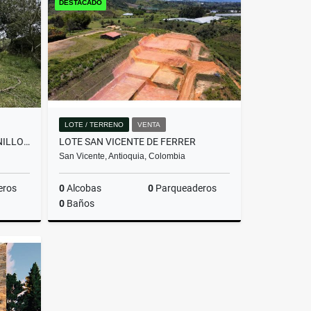
DESTACADO
$2.800.000.000
LOTE / TERRENO
VENTA
LOTE EN PARCELACIÓN PANTANILLO ENVIGADO ALTOS DE LA MANUELA
LOTE SAN VICENTE DE FERRER
San Vicente, Antioquia, Colombia
eros
0
Alcobas
0
Parqueaderos
0
Baños
Venta
Venta
$205.000.000