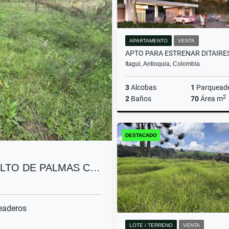
APARTAMENTO
VENTA
Itagui, Antioquia, Colombia
3
Alcobas
1
Parquead
2
2
Baños
70
Área m
DESTACADO
$550.000.000
ALTO DE PALMAS C…
eaderos
LOTE / TERRENO
VENTA