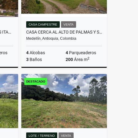
CASA CAMPESTRE
VENTA
APTO PARA ESTRENAR DITAIRES ITAGUI
CASA CERCA AL ALTO DE PALMAS Y SANTA ELENA
Medellín, Antioquia, Colombia
eros
4
Alcobas
4
Parqueaderos
2
3
Baños
200
Área m
Venta
Venta
DESTACADO
$1.200.000.000
LOTE / TERRENO
VENTA