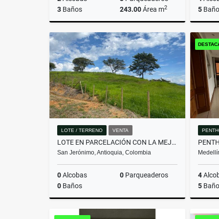
2
3
Baños
243.00
Área m
5
Baño
Venta
DESTAC
$2.650.000.000
LOTE / TERRENO
VENTA
PENTH
LOTE EN PARCELACIÓN CON LA MEJOR VISTA DEL SECTOR
San Jerónimo, Antioquia, Colombia
Medellí
0
Alcobas
0
Parqueaderos
4
Alco
0
Baños
5
Baño
Venta