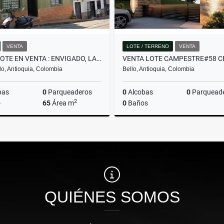
VENTA
LOTE / TERRENO
VENTA
CASALOTE EN VENTA : ENVIGADO, LA SEBASTIANA
o, Antioquia, Colombia
Bello, Antioquia, Colombia
bas
0
Parqueaderos
0
Alcobas
0
Parquead
2
o
65
Área m
0
Baños
Venta
$430.000.000
$382.480.000
QUIÉNES SOMOS