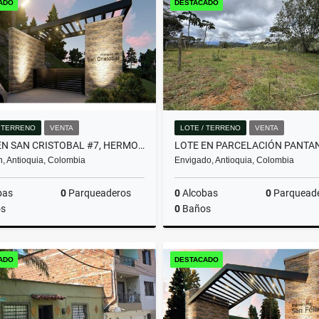
ADO
DESTACADO
$3.950.000.000
$580.000.000
/ TERRENO
VENTA
LOTE / TERRENO
VENTA
LOTE EN SAN CRISTOBAL #7, HERMOSA VISTA PANORAMICA EN PARCELACION
n, Antioquia, Colombia
Envigado, Antioquia, Colombia
bas
0
Parqueaderos
0
Alcobas
0
Parquead
s
0
Baños
Venta
ADO
DESTACADO
$357.480.000
$2.000.000.000