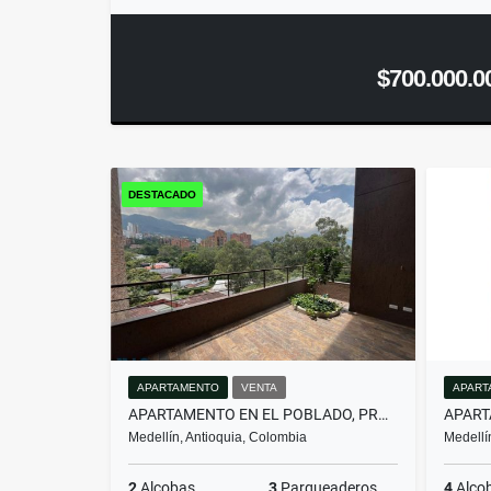
$700.000.0
DESTACADO
APARTAMENTO
VENTA
APART
APARTAMENTO EN EL POBLADO, PROYECTO NUEVO PARA DIS...(MLS#259674)
Medellín, Antioquia, Colombia
Medellí
2
Alcobas
3
Parqueaderos
4
Alco