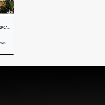
VENTA LOTE CAMPESTRE#58 CERCA A MEDELLÍN, VISTA PANORÁMICA SIN PEAJE
eros
Venta