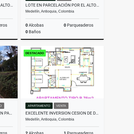
LOTE EN PARCELACIÓN POR EL ALTO DE PALMAS CON LICENCIA
LOTE EN PARCELACIÓN POR EL ALTO DE PALMAS CON LICENCIA
Medellín, Antioquia, Colombia
eros
0
Alcobas
0
Parqueaderos
0
Baños
Venta
Venta
DESTACADO
$800.000.000
O
APARTAMENTO
VENTA
HERMOSA CASA EN ALQUILER EN PARCELACIÓN CAMPESTRE EN EL RETIRO
EXCELENTE INVERSION CESION DE DERECHOS ACABADO MODERNO -FLORESTA
Medellín, Antioquia, Colombia
eros
2
Alcobas
1
Parqueaderos