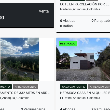
Medellín, Antioquia, Colombia
Venta
00
0
Alcobas
0
Parquead
0
Baños
DESTACADO
$600.000.000
AMENTO
ARRENDAMIENTO
CASA CAMPESTRE
ARRENDAMIENT
APARTAMENTO DE 332 MTRS EN ARRIENDO EN EL POBLADO, MEDELLÍN
n, Antioquia, Colombia
El Retiro, Antioquia, Colombia
bas
3
Parqueaderos
4
Alcobas
2
Parquead