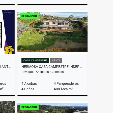
miento
Venta
DESTACADO
$607.200.000
CASA CAMPESTRE
VENTA
APARTAMENTO MODERNO - SAN ANTONIO DE PEREIRA
HERMOSA CASA CAMPESTRE INDEPENDIENTE EN EL ALTO DE LAS PALMAS
Envigado, Antioquia, Colombia
eros
4
Alcobas
4
Parqueaderos
2
2
 m
4
Baños
400
Área m
Venta
Venta
DESTACADO
$2.800.000.000