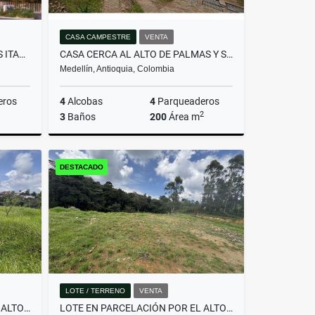
CASA CAMPESTRE
VENTA
APTO PARA ESTRENAR DITAIRES ITAGUI
CASA CERCA AL ALTO DE PALMAS Y SANTA ELENA
Medellín, Antioquia, Colombia
eros
4
Alcobas
4
Parqueaderos
2
3
Baños
200
Área m
Venta
Venta
DESTACADO
$1.200.000.000
LOTE / TERRENO
VENTA
LOTE EN PARCELACIÓN POR EL ALTO DE PALMAS CON LICENCIA
LOTE EN PARCELACIÓN POR EL ALTO DE PALMAS CON LICENCIA