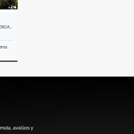
VENTA LOTE CAMPESTRE#58 CERCA A MEDELLÍN, VISTA PANORÁMICA SIN PEAJE
eros
Venta
rmuta, avalúos y