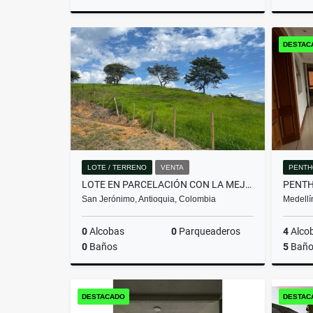
Venta
DESTAC
$2.650.000.000
LOTE / TERRENO
VENTA
PENTH
LOTE EN PARCELACIÓN CON LA MEJOR VISTA DEL SECTOR
San Jerónimo, Antioquia, Colombia
Medellí
0
Alcobas
0
Parqueaderos
4
Alco
0
Baños
5
Baño
Venta
DESTACADO
DESTAC
$699.360.000