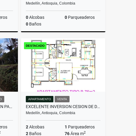
Medellín, Antioquia, Colombia
eros
0
Alcobas
0
Parqueaderos
0
Baños
Venta
Venta
DESTACADO
$800.000.000
O
APARTAMENTO
VENTA
HERMOSA CASA EN ALQUILER EN PARCELACIÓN CAMPESTRE EN EL RETIRO
EXCELENTE INVERSION CESION DE DERECHOS ACABADO MODERNO -FLORESTA
Medellín, Antioquia, Colombia
eros
2
Alcobas
1
Parqueaderos
2
2
2
Baños
76
Área m