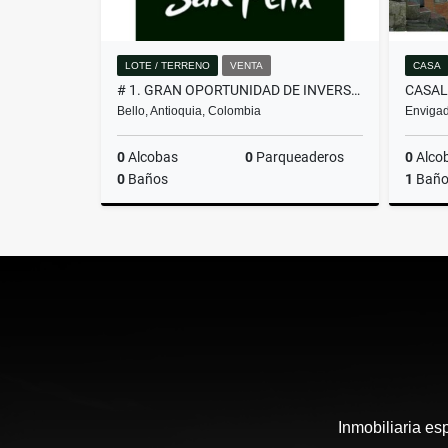
LOTE / TERRENO
VENTA
CASA
# 1. GRAN OPORTUNIDAD DE INVERSIÓN, LOTE EN VENTA EN SAN FÉLIX
Bello, Antioquia, Colombia
Envigad
0
Alcobas
0
Parqueaderos
0
Alco
0
Baños
1
Bañ
Venta
$260.000.000
Inmobiliaria es