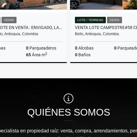
VENTA
LOTE / TERRENO
VENTA
CASALOTE EN VENTA : ENVIGADO, LA SEBASTIANA
o, Antioquia, Colombia
Bello, Antioquia, Colombia
bas
0
Parqueaderos
0
Alcobas
0
Parquead
2
o
65
Área m
0
Baños
Venta
$430.000.000
$382.480.000
QUIÉNES SOMOS
pecialista en propiedad raíz: venta, compra, arrendamientos, pe