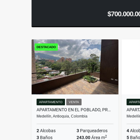
$700.000.0
DESTACADO
APARTAMENTO
VENTA
APART
APARTAMENTO EN EL POBLADO, PROYECTO NUEVO PARA DIS...(MLS#259674)
Medellín, Antioquia, Colombia
Medellí
2
Alcobas
3
Parqueaderos
4
Alco
2
3
Baños
243.00
Área m
5
Baño