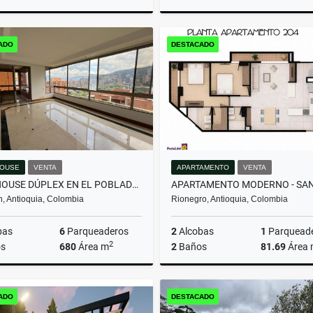
Arrendamiento
Arrenda
ADO
DESTACADO
$16.000.000
$13.000.000
OUSE
VENTA
APARTAMENTO
VENTA
PENTHOUSE DÚPLEX EN EL POBLADO: VISTAS, ESPACIOS Y EXCLUSIVIDAD.
n, Antioquia, Colombia
Rionegro, Antioquia, Colombia
bas
6
Parqueaderos
2
Alcobas
1
Parquead
2
s
680
Área m
2
Baños
81.69
Área
Venta
ADO
DESTACADO
$3.950.000.000
$580.000.000