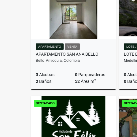
APARTAMENTO
VENTA
LOTE 
APARTAMENTO SAN ANA BELLO
Bello, Antioquia, Colombia
Medellí
3
Alcobas
0
Parqueaderos
0
Alco
2
2
Baños
52
Área m
0
Baño
Venta
DESTACADO
DESTAC
$280.000.000.000