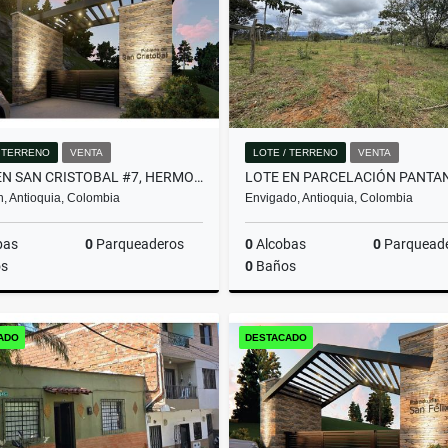
/ TERRENO
VENTA
LOTE / TERRENO
VENTA
LOTE EN SAN CRISTOBAL #7, HERMOSA VISTA PANORAMICA EN PARCELACION
n, Antioquia, Colombia
Envigado, Antioquia, Colombia
bas
0
Parqueaderos
0
Alcobas
0
Parquead
s
0
Baños
Venta
ADO
DESTACADO
$357.480.000
$2.000.000.000