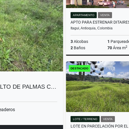
APARTAMENTO
VENTA
Itagui, Antioquia, Colombia
3
Alcobas
1
Parquead
2
2
Baños
70
Área m
DESTACADO
$550.000.000
ALTO DE PALMAS C…
eaderos
LOTE / TERRENO
VENTA