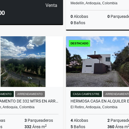
Medellín, Antioquia, Colombia
Venta
00
0
Alcobas
0
Parquead
0
Baños
DESTACADO
$600.000.000
AMENTO
ARRENDAMIENTO
CASA CAMPESTRE
ARRENDAMIENT
APARTAMENTO DE 332 MTRS EN ARRIENDO EN EL POBLADO, MEDELLÍN
n, Antioquia, Colombia
El Retiro, Antioquia, Colombia
bas
3
Parqueaderos
4
Alcobas
2
Parquead
2
s
332
Área m
5
Baños
360
Área m