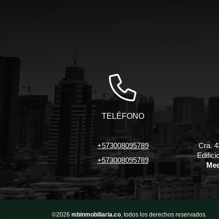
TELÉFONO
+573008095789
Cra. 4
Edific
+573008095789
Med
©2026
mbinmobiliaria.co
, todos los derechos reservados.