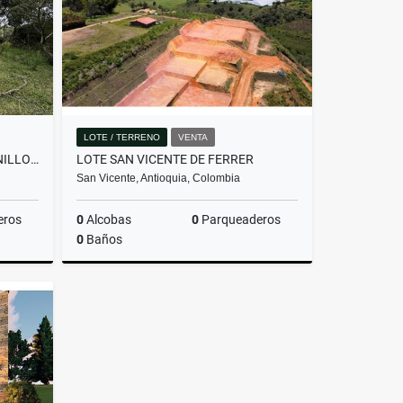
LOTE / TERRENO
VENTA
LOTE EN PARCELACIÓN PANTANILLO ENVIGADO ALTOS DE LA MANUELA
LOTE SAN VICENTE DE FERRER
San Vicente, Antioquia, Colombia
eros
0
Alcobas
0
Parqueaderos
0
Baños
Venta
Venta
$205.000.000