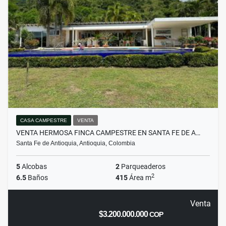
CASA CAMPESTRE
VENTA
VENTA HERMOSA FINCA CAMPESTRE EN SANTA FE DE A…
Santa Fe de Antioquia, Antioquia, Colombia
5
Alcobas
2
Parqueaderos
2
6.5
Baños
415
Área m
Venta
$3.200.000.000
COP