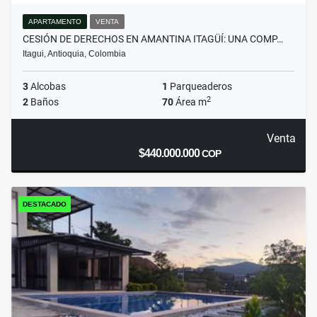
APARTAMENTO
VENTA
CESIÓN DE DERECHOS EN AMANTINA ITAGÜÍ: UNA COMP…
Itagui, Antioquia, Colombia
3
Alcobas
1
Parqueaderos
2
2
Baños
70
Área m
Venta
$440.000.000
COP
DESTACADO