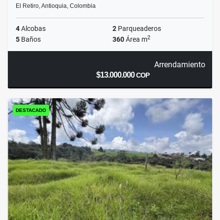
El Retiro, Antioquia, Colombia
4
Alcobas
2
Parqueaderos
2
5
Baños
360
Área m
Arrendamiento
$13.000.000
COP
DESTACADO