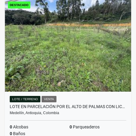
DESTACADO
LOTE / TERRENO
VENTA
LOTE EN PARCELACIÓN POR EL ALTO DE PALMAS CON LIC…
Medellín, Antioquia, Colombia
0
Alcobas
0
Parqueaderos
0
Baños