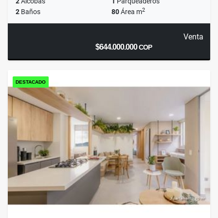
2
Alcobas
1
Parqueaderos
2
2
Baños
80
Área m
Venta
$644.000.000
COP
DESTACADO