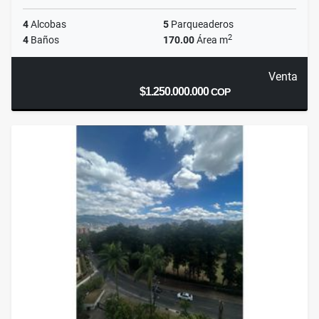
4
Alcobas
5
Parqueaderos
2
4
Baños
170.00
Área m
Venta
$1.250.000.000
COP