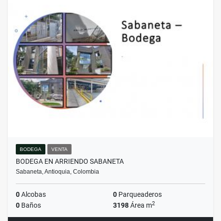
BODEGA
VENTA
BODEGA EN ARRIENDO SABANETA
Sabaneta, Antioquia, Colombia
0
Alcobas
0
Parqueaderos
2
0
Baños
3198
Área m