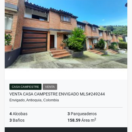
CASA CAMPESTRE
VENTA
VENTA CASA CAMPESTRE ENVIGADO MLS#249244
Envigado, Antioquia, Colombia
4
Alcobas
3
Parqueaderos
2
3
Baños
158.59
Área m