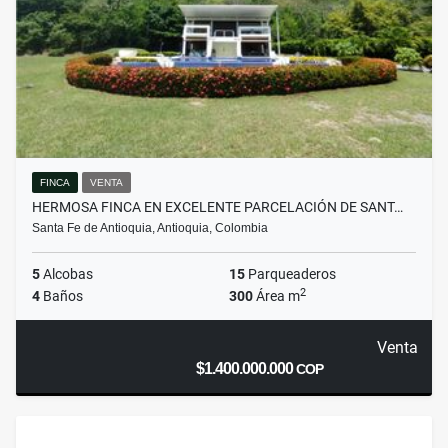
FINCA
VENTA
HERMOSA FINCA EN EXCELENTE PARCELACIÓN DE SANT…
Santa Fe de Antioquia, Antioquia, Colombia
5
Alcobas
15
Parqueaderos
2
4
Baños
300
Área m
Venta
$1.400.000.000
COP