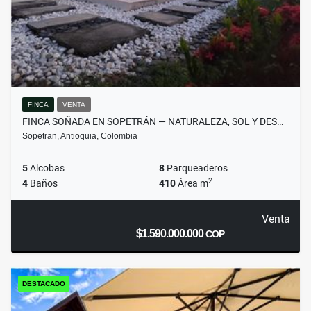
FINCA
VENTA
FINCA SOÑADA EN SOPETRÁN — NATURALEZA, SOL Y DES…
Sopetran, Antioquia, Colombia
5
Alcobas
8
Parqueaderos
2
4
Baños
410
Área m
Venta
$1.590.000.000
COP
DESTACADO