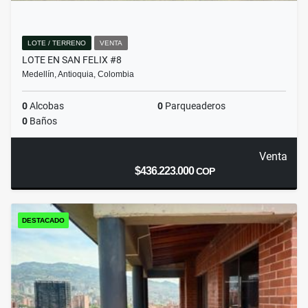
LOTE / TERRENO
VENTA
LOTE EN SAN FELIX #8
Medellín, Antioquia, Colombia
0
Alcobas
0
Parqueaderos
0
Baños
Venta
$436.223.000
COP
DESTACADO