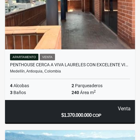
APARTAMENTO
VENTA
PENTHOUSE CERCA A VIVA LAURELES CON EXCELENTE VI…
Medellín, Antioquia, Colombia
4
Alcobas
2
Parqueaderos
2
3
Baños
240
Área m
Venta
$1.370.000.000
COP