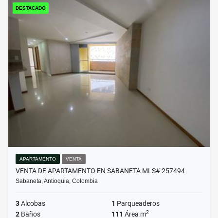
DESTACADO
APARTAMENTO
VENTA
VENTA DE APARTAMENTO EN SABANETA MLS# 257494
Sabaneta, Antioquia, Colombia
3
Alcobas
1
Parqueaderos
2
2
Baños
111
Área m