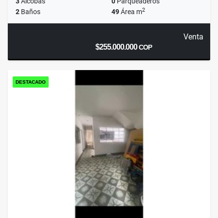
3
Alcobas
0
Parqueaderos
2
2
Baños
49
Área m
Venta
$255.000.000
COP
DESTACADO