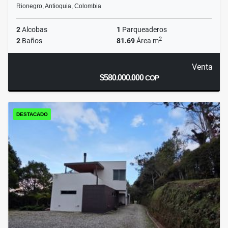
Rionegro, Antioquia, Colombia
2
Alcobas
1
Parqueaderos
2
2
Baños
81.69
Área m
Venta
$580.000.000
COP
DESTACADO