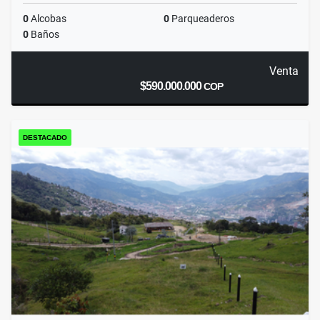
0
Alcobas
0
Parqueaderos
0
Baños
Venta
$590.000.000
COP
DESTACADO