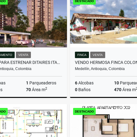
ADO
DESTACADO
$663.660.000
$590.000.000
AMENTO
VENTA
FINCA
VENTA
APTO PARA ESTRENAR DITAIRES ITAGUI
 Antioquia, Colombia
Medellín, Antioquia, Colombia
bas
1
Parqueaderos
6
Alcobas
10
Parquea
2
s
70
Área m
0
Baños
470
Área m
Venta
ADO
DESTACADO
$550.000.000
$10.080.000.000