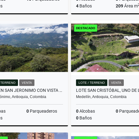
s
4
Baños
209
Área m
Venta
DESTACADO
$3.428.000.000
$2.600.000.000
/ TERRENO
VENTA
LOTE / TERRENO
VENTA
LOTE EN SAN JERONIMO CON VISTA PANORÁMICA Y EL MEJOR PRECIO MT2
ónimo, Antioquia, Colombia
Medellín, Antioquia, Colombia
bas
0
Parqueaderos
0
Alcobas
0
Parquead
s
0
Baños
Venta