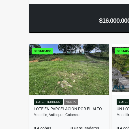
$16.000.00
DESTACADO
DESTAC
LOTE / TERRENO
VENTA
LOTE 
LOTE EN PARCELACIÓN POR EL ALTO DE PALMAS CON LICENCIA
Medellín, Antioquia, Colombia
Medellí
0
Alcobas
0
Parqueaderos
0
Alco