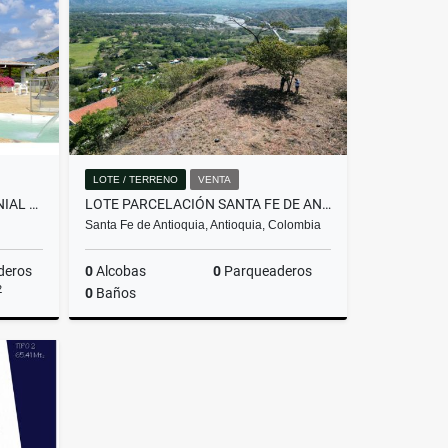
$13.000.000
LOTE / TERRENO
VENTA
VENDO HERMOSA FINCA COLONIAL EN EL MUNICIPIO DE COPACABANA
LOTE PARCELACIÓN SANTA FE DE ANTIOQUIA TONUSCO
Santa Fe de Antioquia, Antioquia, Colombia
deros
0
Alcobas
0
Parqueaderos
2
0
Baños
Venta
Venta
$330.000.000