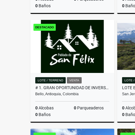
0
Baños
0
Baño
Venta
DESTACADO
$650.000.000
LOTE / TERRENO
VENTA
LOTE 
# 1. GRAN OPORTUNIDAD DE INVERSIÓN, LOTE EN VENTA EN SAN FÉLIX
Bello, Antioquia, Colombia
San Jer
0
Alcobas
0
Parqueaderos
0
Alco
0
Baños
0
Baño
Venta