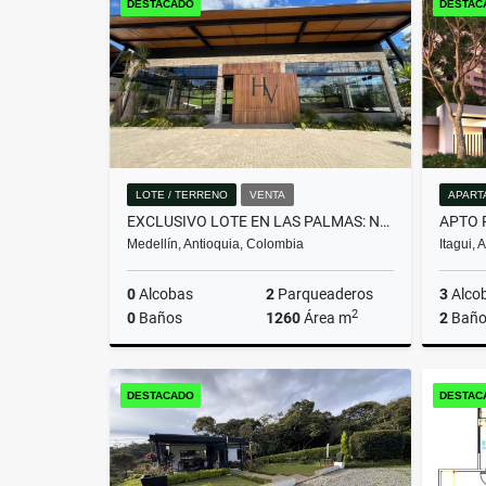
DESTACADO
DESTAC
$260.000.000
LOTE / TERRENO
VENTA
APART
EXCLUSIVO LOTE EN LAS PALMAS: NATURALEZA Y PASIÓN EQUINA
Medellín, Antioquia, Colombia
Itagui,
0
Alcobas
2
Parqueaderos
3
Alco
2
0
Baños
1260
Área m
2
Baño
Venta
DESTACADO
DESTAC
$1.790.000.000