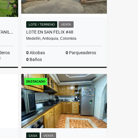
LOTE / TERRENO
VENTA
HERMOSA CASA FINCA EN PANTANILLO ENVIGADO, ALTO PALMAS
LOTE EN SAN FELIX #48
Medellín, Antioquia, Colombia
deros
0
Alcobas
0
Parqueaderos
2
0
Baños
Venta
Venta
DESTACADO
$340.000.000
CASA
VENTA