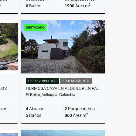
2
2
0
Baños
1900
Área m
Venta
Venta
DESTACADO
$750.000.000
CASA CAMPESTRE
ARRENDAMIENTO
LOTE SAN CRISTÓBAL, UNO DE LOS MEJORES LOTES DE LA PARCELACIÓN
HERMOSA CASA EN ALQUILER EN PARCELACIÓN CAMPESTRE EN EL RETIRO
El Retiro, Antioquia, Colombia
eros
4
Alcobas
2
Parqueaderos
2
5
Baños
360
Área m
Venta
Arrendamiento