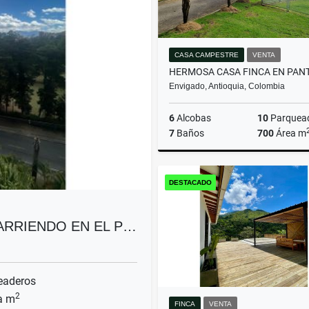
CASA CAMPESTRE
VENTA
Envigado, Antioquia, Colombia
6
Alcobas
10
Parquea
7
Baños
700
Área m
DESTACADO
$4.500.000.000
ARRIENDO EN EL P…
eaderos
2
a m
FINCA
VENTA