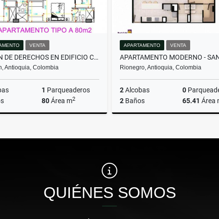
AMENTO
VENTA
APARTAMENTO
VENTA
CESION DE DERECHOS EN EDIFICIO CERCA AL PARQUE DE LA FLORESTA
n, Antioquia, Colombia
Rionegro, Antioquia, Colombia
bas
1
Parqueaderos
2
Alcobas
0
Parquead
2
s
80
Área m
2
Baños
65.41
Área
Venta
$644.000.000
$510.000.000
QUIÉNES SOMOS