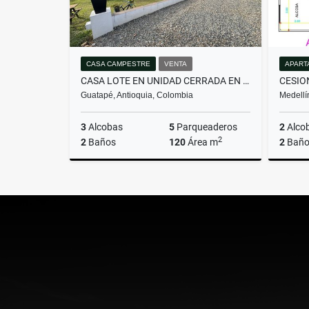
CASA CAMPESTRE
VENTA
APART
CASA LOTE EN UNIDAD CERRADA EN GUATAPE MLS 259417
Guatapé, Antioquia, Colombia
Medellí
3
Alcobas
5
Parqueaderos
2
Alco
2
2
Baños
120
Área m
2
Baño
Venta
$980.000.000