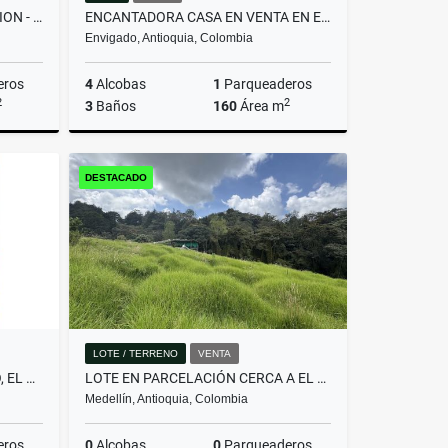
HERMOSA FINCA EN PARCELACION - TITIRIBI
ENCANTADORA CASA EN VENTA EN ENVIGADO!
Envigado, Antioquia, Colombia
eros
4
Alcobas
1
Parqueaderos
2
2
3
Baños
160
Área m
Arrendamiento
Venta
DESTACADO
00
$900.000.000
LOTE / TERRENO
VENTA
APARTAMENTO EN EL POBLADO, EL DIAMANTE – PERSONALÍZALO A TU GUSTO
LOTE EN PARCELACIÓN CERCA A EL ALTO DE PALMAS Y SANTA ELENA
Medellín, Antioquia, Colombia
eros
0
Alcobas
0
Parqueaderos