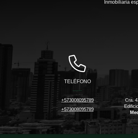
Inmobiliaria es
TELÉFONO
+573008095789
Cra. 4
Edific
+573008095789
Med