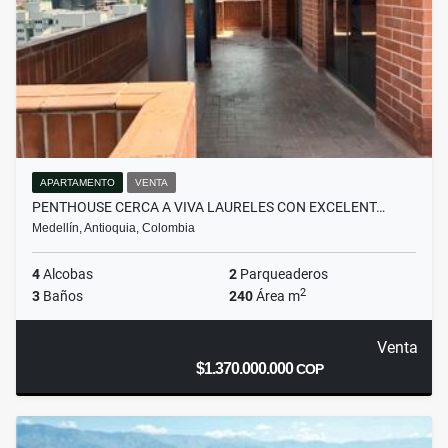
APARTAMENTO
VENTA
PENTHOUSE CERCA A VIVA LAURELES CON EXCELENT…
Medellín, Antioquia, Colombia
4
Alcobas
2
Parqueaderos
2
3
Baños
240
Área m
Venta
$1.370.000.000
COP