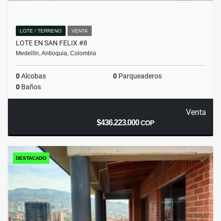
LOTE / TERRENO
VENTA
LOTE EN SAN FELIX #8
Medellín, Antioquia, Colombia
0
Alcobas
0
Parqueaderos
0
Baños
Venta
$436.223.000
COP
DESTACADO