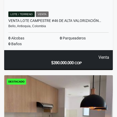
LOTE / TERRENO
VENTA
VENTA LOTE CAMPESTRE #46 DE ALTA VALORIZACIÓN…
Bello, Antioquia, Colombia
0
Alcobas
0
Parqueaderos
0
Baños
Venta
$390.000.000
COP
DESTACADO