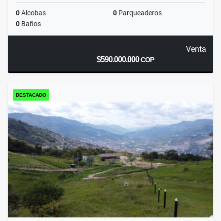
0
Alcobas
0
Parqueaderos
0
Baños
Venta
$590.000.000
COP
DESTACADO