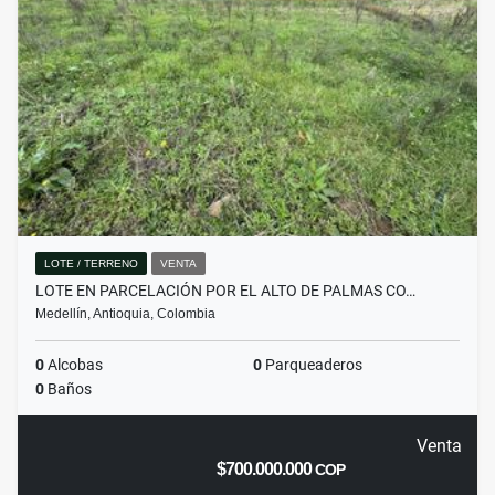
LOTE / TERRENO
VENTA
LOTE EN PARCELACIÓN POR EL ALTO DE PALMAS CO…
Medellín, Antioquia, Colombia
0
Alcobas
0
Parqueaderos
0
Baños
Venta
$700.000.000
COP