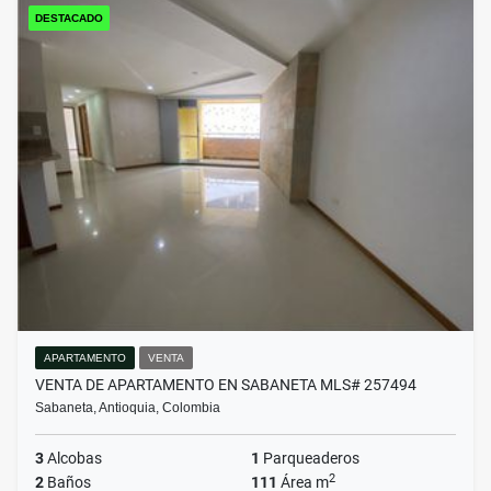
DESTACADO
APARTAMENTO
VENTA
VENTA DE APARTAMENTO EN SABANETA MLS# 257494
Sabaneta, Antioquia, Colombia
3
Alcobas
1
Parqueaderos
2
2
Baños
111
Área m