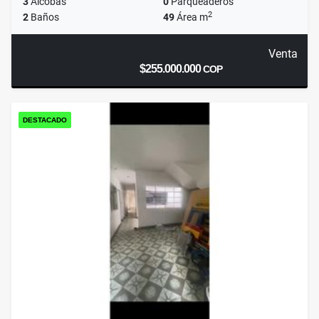
3
Alcobas
0
Parqueaderos
2
2
Baños
49
Área m
Venta
$255.000.000
COP
DESTACADO