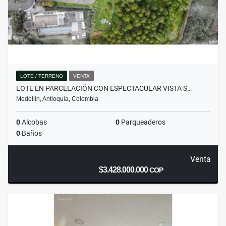
LOTE / TERRENO
VENTA
LOTE EN PARCELACIÓN CON ESPECTACULAR VISTA S…
Medellín, Antioquia, Colombia
0
Alcobas
0
Parqueaderos
0
Baños
Venta
$3.428.000.000
COP