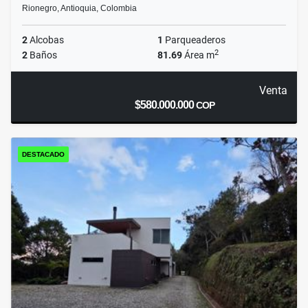
Rionegro, Antioquia, Colombia
2
Alcobas
1
Parqueaderos
2
2
Baños
81.69
Área m
Venta
$580.000.000
COP
DESTACADO