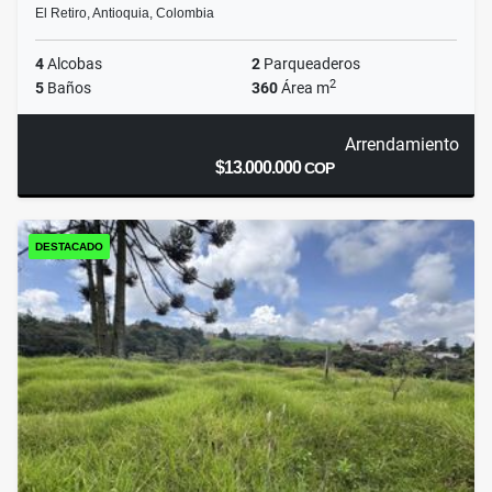
El Retiro, Antioquia, Colombia
4
Alcobas
2
Parqueaderos
2
5
Baños
360
Área m
Arrendamiento
$13.000.000
COP
DESTACADO