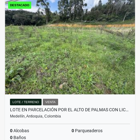
DESTACADO
LOTE / TERRENO
VENTA
LOTE EN PARCELACIÓN POR EL ALTO DE PALMAS CON LIC…
Medellín, Antioquia, Colombia
0
Alcobas
0
Parqueaderos
0
Baños