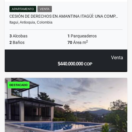
APARTAMENTO
VENTA
CESIÓN DE DERECHOS EN AMANTINA ITAGÜÍ: UNA COMP…
Itagui, Antioquia, Colombia
3
Alcobas
1
Parqueaderos
2
2
Baños
70
Área m
Venta
$440.000.000
COP
DESTACADO