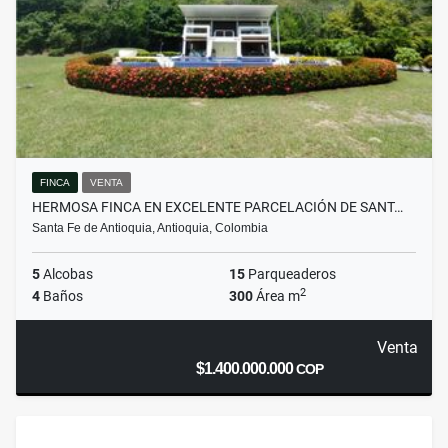
FINCA
VENTA
HERMOSA FINCA EN EXCELENTE PARCELACIÓN DE SANT…
Santa Fe de Antioquia, Antioquia, Colombia
5
Alcobas
15
Parqueaderos
2
4
Baños
300
Área m
Venta
$1.400.000.000
COP