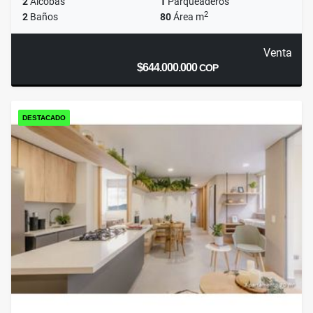
2
Alcobas
1
Parqueaderos
2
2
Baños
80
Área m
Venta
$644.000.000
COP
DESTACADO