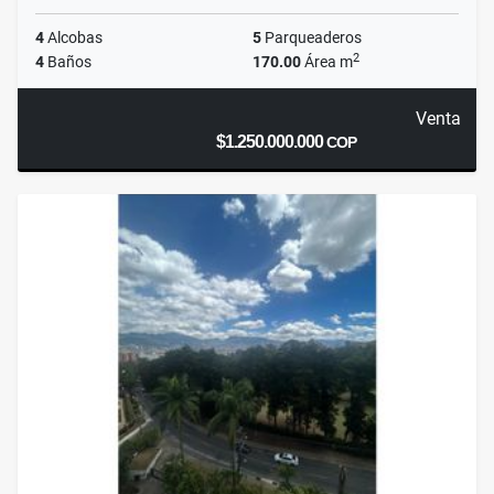
4
Alcobas
5
Parqueaderos
2
4
Baños
170.00
Área m
Venta
$1.250.000.000
COP