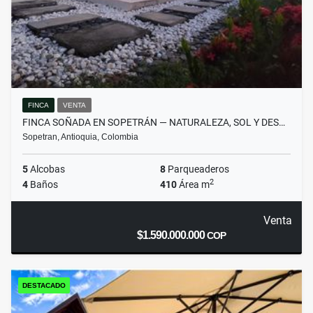
FINCA
VENTA
FINCA SOÑADA EN SOPETRÁN — NATURALEZA, SOL Y DES…
Sopetran, Antioquia, Colombia
5
Alcobas
8
Parqueaderos
2
4
Baños
410
Área m
Venta
$1.590.000.000
COP
DESTACADO