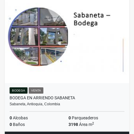
BODEGA
VENTA
BODEGA EN ARRIENDO SABANETA
Sabaneta, Antioquia, Colombia
0
Alcobas
0
Parqueaderos
2
0
Baños
3198
Área m