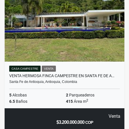
CASA CAMPESTRE
VENTA
VENTA HERMOSA FINCA CAMPESTRE EN SANTA FE DE A…
Santa Fe de Antioquia, Antioquia, Colombia
5
Alcobas
2
Parqueaderos
2
6.5
Baños
415
Área m
Venta
$3.200.000.000
COP