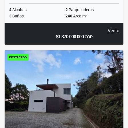
4
Alcobas
2
Parqueaderos
2
3
Baños
240
Área m
Venta
$1.370.000.000
COP
DESTACADO