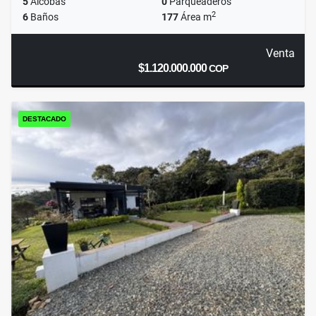
5
Alcobas
0
Parqueaderos
2
6
Baños
177
Área m
Venta
$1.120.000.000
COP
DESTACADO