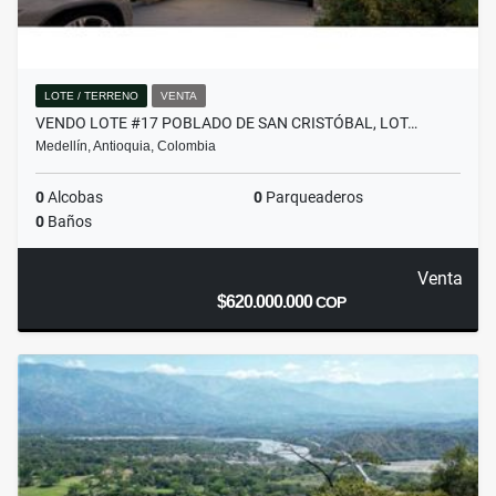
LOTE / TERRENO
VENTA
VENDO LOTE #17 POBLADO DE SAN CRISTÓBAL, LOT…
Medellín, Antioquia, Colombia
0
Alcobas
0
Parqueaderos
0
Baños
Venta
$620.000.000
COP