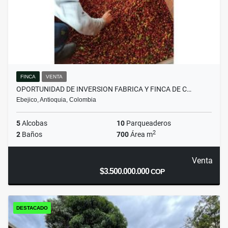
FINCA
VENTA
OPORTUNIDAD DE INVERSION FABRICA Y FINCA DE C…
Ebejico, Antioquia, Colombia
5
Alcobas
10
Parqueaderos
2
2
Baños
700
Área m
Venta
$3.500.000.000
COP
DESTACADO