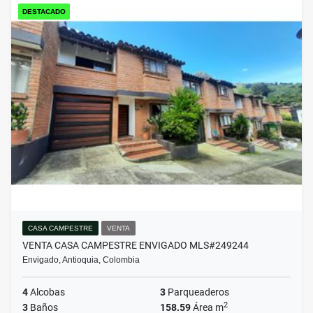
DESTACADO
CASA CAMPESTRE
VENTA
VENTA CASA CAMPESTRE ENVIGADO MLS#249244
Envigado, Antioquia, Colombia
4
Alcobas
3
Parqueaderos
2
3
Baños
158.59
Área m