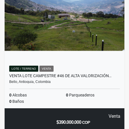
LOTE / TERRENO
VENTA
VENTA LOTE CAMPESTRE #46 DE ALTA VALORIZACIÓN…
Bello, Antioquia, Colombia
0
Alcobas
0
Parqueaderos
0
Baños
Venta
$390.000.000
COP