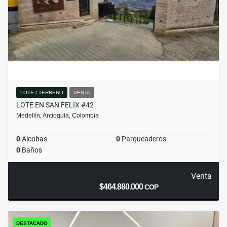
LOTE / TERRENO
VENTA
LOTE EN SAN FELIX #42
Medellín, Antioquia, Colombia
0
Alcobas
0
Parqueaderos
0
Baños
Venta
$464.880.000
COP
DESTACADO