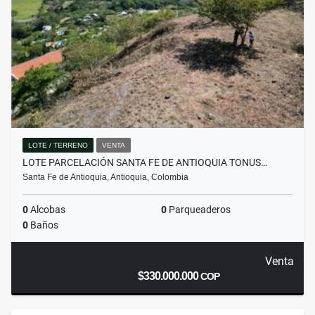
LOTE / TERRENO
VENTA
LOTE PARCELACIÓN SANTA FE DE ANTIOQUIA TONUS…
Santa Fe de Antioquia, Antioquia, Colombia
0
Alcobas
0
Parqueaderos
0
Baños
Venta
$330.000.000
COP