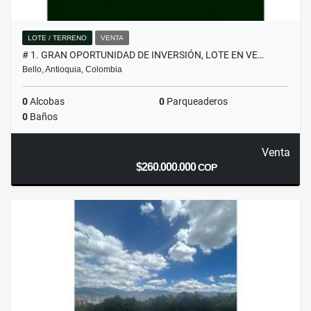
LOTE / TERRENO
VENTA
# 1. GRAN OPORTUNIDAD DE INVERSIÓN, LOTE EN VE…
Bello, Antioquia, Colombia
0
Alcobas
0
Parqueaderos
0
Baños
Venta
$260.000.000
COP