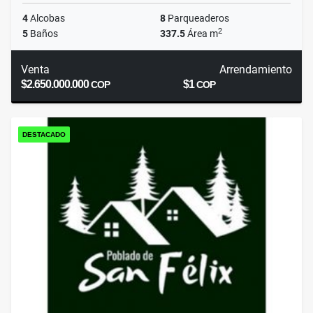
4
Alcobas
8
Parqueaderos
2
5
Baños
337.5
Área m
Venta
Arrendamiento
$2.650.000.000
$1
COP
COP
DESTACADO