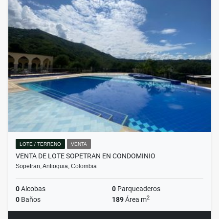
LOTE / TERRENO
VENTA
VENTA DE LOTE SOPETRAN EN CONDOMINIO
Sopetran, Antioquia, Colombia
0
Alcobas
0
Parqueaderos
2
0
Baños
189
Área m