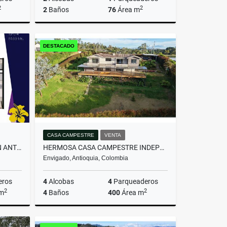
2
2
2
Baños
76
Área m
miento
Venta
DESTACADO
$607.200.000
CASA CAMPESTRE
VENTA
APARTAMENTO MODERNO - SAN ANTONIO DE PEREIRA
HERMOSA CASA CAMPESTRE INDEPENDIENTE EN EL ALTO DE LAS PALMAS
Envigado, Antioquia, Colombia
eros
4
Alcobas
4
Parqueaderos
2
2
 m
4
Baños
400
Área m
Venta
Venta