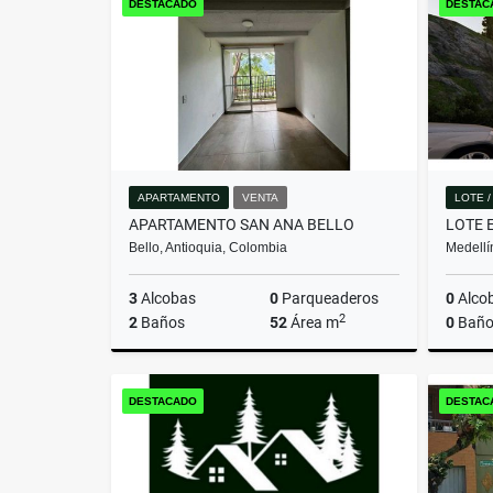
DESTACADO
DESTAC
$699.360.000
APARTAMENTO
VENTA
LOTE 
APARTAMENTO SAN ANA BELLO
Bello, Antioquia, Colombia
Medellí
3
Alcobas
0
Parqueaderos
0
Alco
2
2
Baños
52
Área m
0
Baño
Venta
DESTACADO
DESTAC
$280.000.000.000