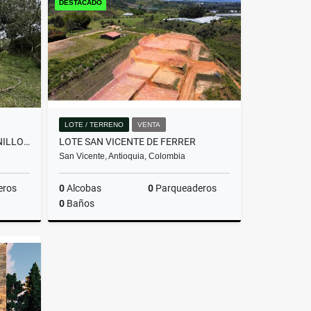
DESTACADO
$2.800.000.000
LOTE / TERRENO
VENTA
LOTE EN PARCELACIÓN PANTANILLO ENVIGADO ALTOS DE LA MANUELA
LOTE SAN VICENTE DE FERRER
San Vicente, Antioquia, Colombia
eros
0
Alcobas
0
Parqueaderos
0
Baños
Venta
Venta
$205.000.000