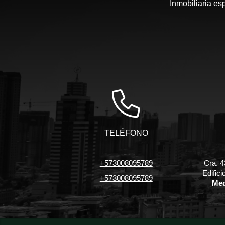
Inmobiliaria es
TELÉFONO
+573008095789
Cra. 4
Edific
+573008095789
Med