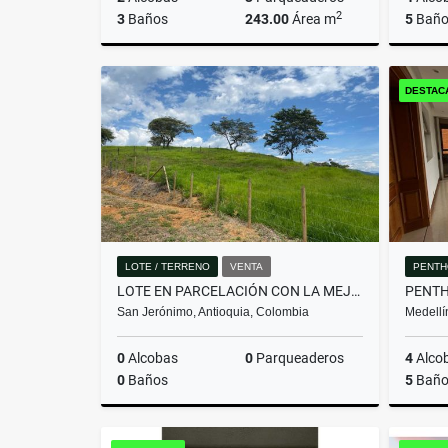
2
3
Baños
243.00
Área m
5
Baño
Venta
DESTAC
$2.650.000.000
LOTE / TERRENO
VENTA
PENTH
LOTE EN PARCELACIÓN CON LA MEJOR VISTA DEL SECTOR
San Jerónimo, Antioquia, Colombia
Medellí
0
Alcobas
0
Parqueaderos
4
Alco
0
Baños
5
Baño
Venta