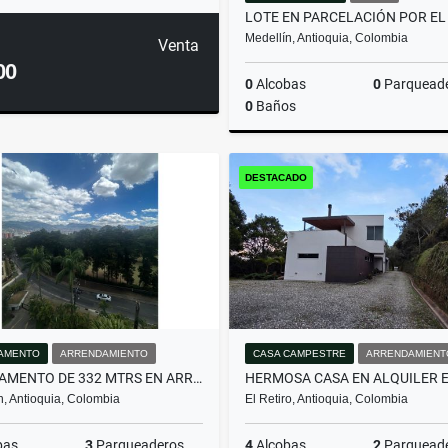
Medellín, Antioquia, Colombia
Venta
00
0
Alcobas
0
Parquead
0
Baños
DESTACADO
$600.000.000
AMENTO
ARRENDAMIENTO
CASA CAMPESTRE
ARRENDAMIENT
APARTAMENTO DE 332 MTRS EN ARRIENDO EN EL POBLADO, MEDELLÍN
n, Antioquia, Colombia
El Retiro, Antioquia, Colombia
bas
3
Parqueaderos
4
Alcobas
2
Parquead