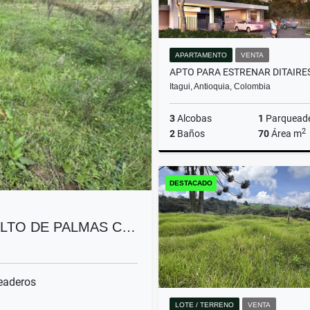
APARTAMENTO
VENTA
Itagui, Antioquia, Colombia
3
Alcobas
1
Parquead
2
2
Baños
70
Área m
DESTACADO
$550.000.000
ALTO DE PALMAS C…
eaderos
LOTE / TERRENO
VENTA