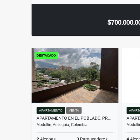
$700.000.0
DESTACADO
APARTAMENTO
VENTA
APART
APARTAMENTO EN EL POBLADO, PROYECTO NUEVO PARA DIS...(MLS#259674)
Medellín, Antioquia, Colombia
Medellí
2
Alcobas
3
Parqueaderos
4
Alco