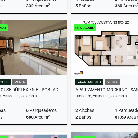
2
s
332
Área m
5
Baños
360
Área m
Arrendamiento
Arrenda
ADO
DESTACADO
$16.000.000
$13.000.000
OUSE
VENTA
APARTAMENTO
VENTA
PENTHOUSE DÚPLEX EN EL POBLADO: VISTAS, ESPACIOS Y EXCLUSIVIDAD.
n, Antioquia, Colombia
Rionegro, Antioquia, Colombia
bas
6
Parqueaderos
2
Alcobas
1
Parquead
2
s
680
Área m
2
Baños
81.69
Área
Venta