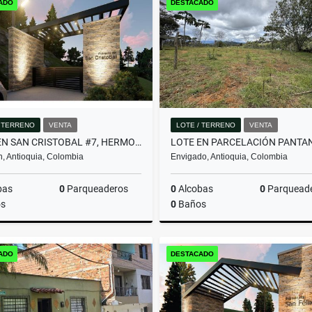
ADO
DESTACADO
$3.950.000.000
$580.000.000
/ TERRENO
VENTA
LOTE / TERRENO
VENTA
LOTE EN SAN CRISTOBAL #7, HERMOSA VISTA PANORAMICA EN PARCELACION
n, Antioquia, Colombia
Envigado, Antioquia, Colombia
bas
0
Parqueaderos
0
Alcobas
0
Parquead
s
0
Baños
Venta
ADO
DESTACADO
$357.480.000
$2.000.000.000