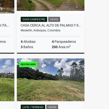
CASA CAMPESTRE
VENTA
APTO PARA ESTRENAR DITAIRES ITAGUI
CASA CERCA AL ALTO DE PALMAS Y SANTA ELENA
Medellín, Antioquia, Colombia
eros
4
Alcobas
4
Parqueaderos
2
3
Baños
200
Área m
Venta
Venta
DESTACADO
$1.200.000.000
LOTE / TERRENO
VENTA