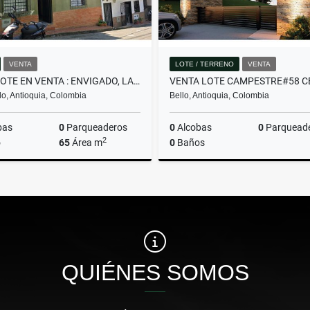
VENTA
LOTE / TERRENO
VENTA
CASALOTE EN VENTA : ENVIGADO, LA SEBASTIANA
o, Antioquia, Colombia
Bello, Antioquia, Colombia
bas
0
Parqueaderos
0
Alcobas
0
Parquead
2
o
65
Área m
0
Baños
Venta
$430.000.000
$382.480.000
QUIÉNES SOMOS