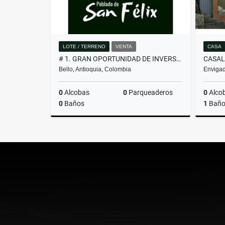
LOTE / TERRENO
VENTA
CASA
# 1. GRAN OPORTUNIDAD DE INVERSIÓN, LOTE EN VENTA EN SAN FÉLIX
Bello, Antioquia, Colombia
Envigad
0
Alcobas
0
Parqueaderos
0
Alco
0
Baños
1
Bañ
Venta
$260.000.000