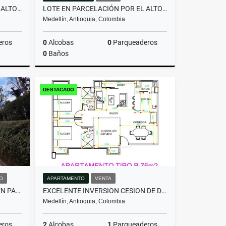
LOTE EN PARCELACIÓN POR EL ALTO DE PALMAS CON LICENCIA
LOTE EN PARCELACIÓN POR EL ALTO DE PALMAS CON LICENCIA
Medellín, Antioquia, Colombia
eros
0
Alcobas
0
Parqueaderos
0
Baños
Venta
Venta
DESTACADO
$800.000.000
O
APARTAMENTO
VENTA
HERMOSA CASA EN ALQUILER EN PARCELACIÓN CAMPESTRE EN EL RETIRO
EXCELENTE INVERSION CESION DE DERECHOS ACABADO MODERNO -FLORESTA
Medellín, Antioquia, Colombia
eros
2
Alcobas
1
Parqueaderos