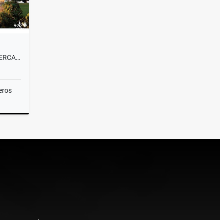
VENTA LOTE CAMPESTRE#58 CERCA A MEDELLÍN, VISTA PANORÁMICA SIN PEAJE
eros
Venta