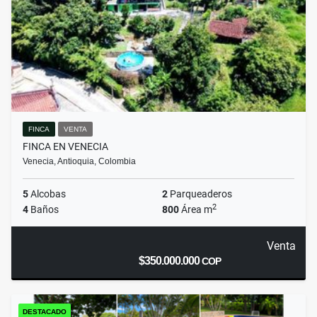
FINCA
VENTA
FINCA EN VENECIA
Venecia, Antioquia, Colombia
5
Alcobas
2
Parqueaderos
2
4
Baños
800
Área m
Venta
$350.000.000
COP
DESTACADO