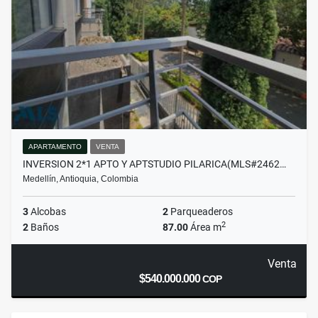
APARTAMENTO
VENTA
INVERSION 2*1 APTO Y APTSTUDIO PILARICA(MLS#2462…
Medellín, Antioquia, Colombia
3
Alcobas
2
Parqueaderos
2
2
Baños
87.00
Área m
Venta
$540.000.000
COP