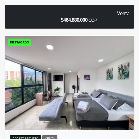
Venta
$464.880.000
COP
DESTACADO
APARTAESTUDIO
VENTA