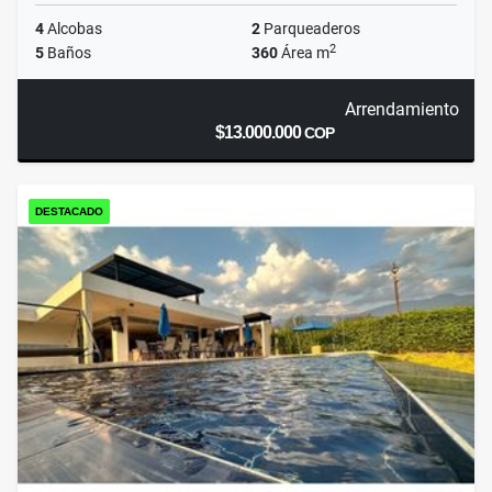
4
Alcobas
2
Parqueaderos
2
5
Baños
360
Área m
Arrendamiento
$13.000.000
COP
DESTACADO