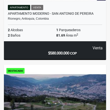
APARTAMENTO
VENTA
APARTAMENTO MODERNO - SAN ANTONIO DE PEREIRA
Rionegro, Antioquia, Colombia
2
Alcobas
1
Parqueaderos
2
2
Baños
81.69
Área m
Venta
$580.000.000
COP
DESTACADO