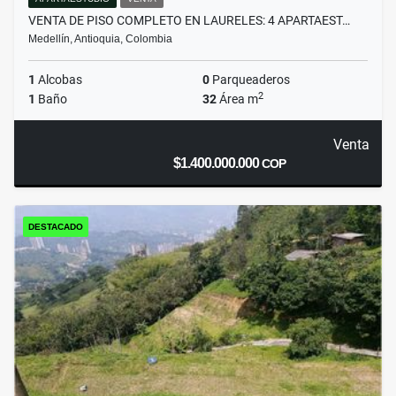
VENTA DE PISO COMPLETO EN LAURELES: 4 APARTAEST…
Medellín, Antioquia, Colombia
1
Alcobas
0
Parqueaderos
2
1
Baño
32
Área m
Venta
$1.400.000.000
COP
DESTACADO