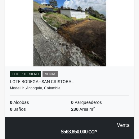
LOTE / TERRENO
VENTA
LOTE BODEGA - SAN CRISTOBAL
Medellín, Antioquia, Colombia
0
Alcobas
0
Parqueaderos
2
0
Baños
230
Área m
Venta
$563.850.000
COP