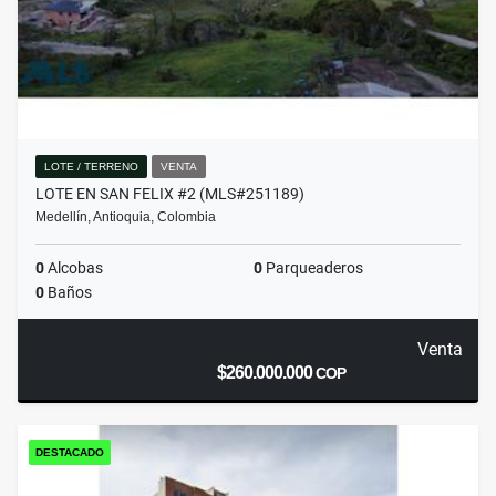
LOTE / TERRENO
VENTA
LOTE EN SAN FELIX #2 (MLS#251189)
Medellín, Antioquia, Colombia
0
Alcobas
0
Parqueaderos
0
Baños
Venta
$260.000.000
COP
DESTACADO