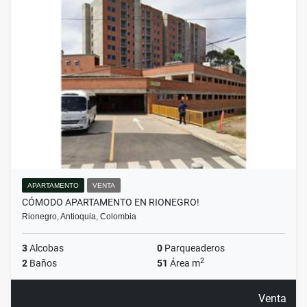
APARTAMENTO
VENTA
CÓMODO APARTAMENTO EN RIONEGRO!
Rionegro, Antioquia, Colombia
3
Alcobas
0
Parqueaderos
2
2
Baños
51
Área m
Venta