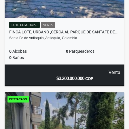
LOTE COMERCIAL
VENTA
FINCA LOTE, URBANO ,CERCA AL PARQUE DE SANTAFE DE…
Santa Fe de Antioquia, Antioquia, Colombia
0
Alcobas
0
Parqueaderos
0
Baños
Venta
$3.200.000.000
COP
DESTACADO