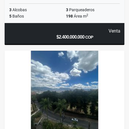
3
Alcobas
3
Parqueaderos
2
5
Baños
198
Área m
Venta
$2.400.000.000
COP