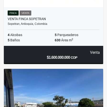
FINCA
VENTA
VENTA FINCA SOPETRAN
Sopetran, Antioquia, Colombia
4
Alcobas
5
Parqueaderos
2
5
Baños
630
Área m
Venta
$1.600.000.000
COP