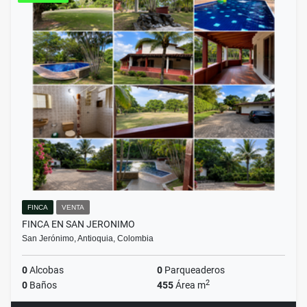
FINCA
VENTA
FINCA EN SAN JERONIMO
San Jerónimo, Antioquia, Colombia
0
Alcobas
0
Parqueaderos
2
0
Baños
455
Área m