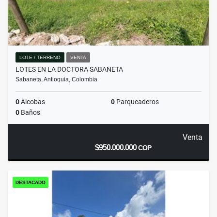
LOTE / TERRENO
VENTA
LOTES EN LA DOCTORA SABANETA
Sabaneta, Antioquia, Colombia
0
Alcobas
0
Parqueaderos
0
Baños
Venta
$950.000.000
COP
DESTACADO