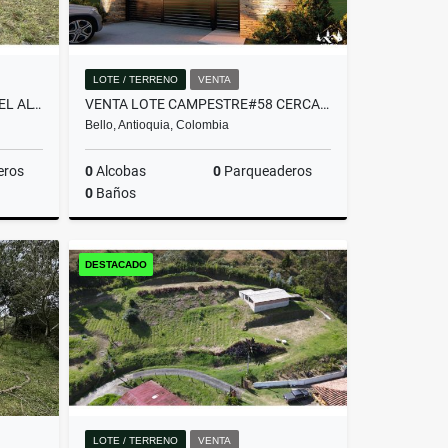
LOTE / TERRENO
VENTA
LOTE COMERCIAL UBICADO EN EL ALTO DE PALMAS ANTES DEL PEAJE
VENTA LOTE CAMPESTRE#58 CERCA A MEDELLÍN, VISTA PANORÁMICA SIN PEAJE
Bello, Antioquia, Colombia
eros
0
Alcobas
0
Parqueaderos
0
Baños
Venta
Venta
DESTACADO
$382.480.000
LOTE / TERRENO
VENTA