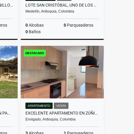
LOTE EN PARCELACIÓN PANTANILLO ENVIGADO ALTOS DE LA MANUELA
LOTE SAN CRISTÓBAL, UNO DE LOS MEJORES LOTES DE LA PARCELACIÓN
Medellín, Antioquia, Colombia
eros
0
Alcobas
0
Parqueaderos
0
Baños
Venta
Venta
DESTACADO
$590.000.000
APARTAMENTO
VENTA
HERMOSA CASA CAMPESTRE EN PANTANILLO ENVIGADO
EXCELENTE APARTAMENTO EN ZÚÑIGA | UBICACIÓN ESTRATÉGICA Y SEGURA
Envigado, Antioquia, Colombia
eros
3
Alcobas
1
Parqueaderos