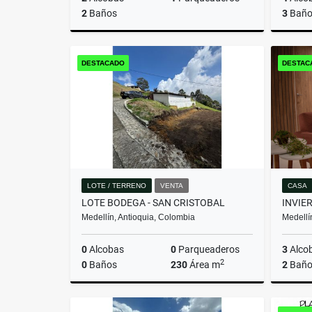
2
Baños
3
Baño
Venta
DESTACADO
DESTAC
$580.000.000
LOTE / TERRENO
VENTA
CASA
LOTE BODEGA - SAN CRISTOBAL
Medellín, Antioquia, Colombia
Medellí
0
Alcobas
0
Parqueaderos
3
Alco
2
0
Baños
230
Área m
2
Baño
Venta
Venta