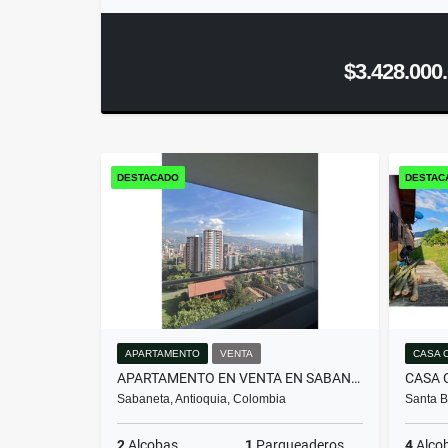
$3.428.000
DESTACADO
DESTAC
APARTAMENTO
VENTA
CASA 
APARTAMENTO EN VENTA EN SABANETA | SECTOR EL CARMELO
Sabaneta, Antioquia, Colombia
Santa B
2
Alcobas
1
Parqueaderos
4
Alco