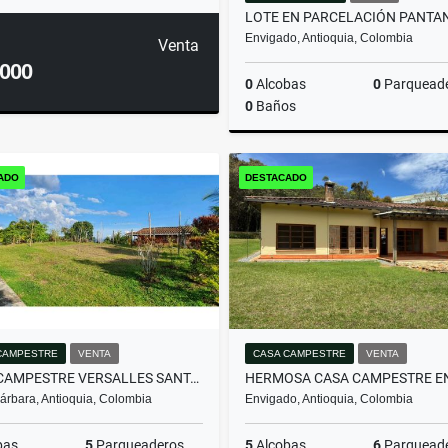
Envigado, Antioquia, Colombia
Venta
.000
0
Alcobas
0
Parquead
0
Baños
ADO
DESTACADO
$2.000.000.000
CAMPESTRE
VENTA
CASA CAMPESTRE
VENTA
CASA CAMPESTRE VERSALLES SANTA BARBARA
árbara, Antioquia, Colombia
Envigado, Antioquia, Colombia
bas
5
Parqueaderos
5
Alcobas
6
Parquead