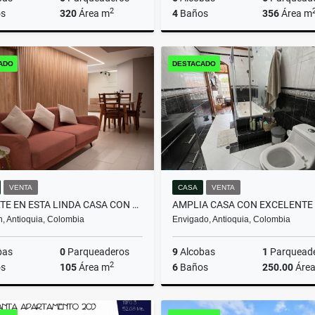
2
s
320
Área m
4
Baños
356
Área m
Venta
ADO
DESTACADO
$465.000.000
$1.980.000.000
VENTA
CASA
VENTA
INVIERTE EN ESTA LINDA CASA CON PERMISO DE RENTAS CORTAS
n, Antioquia, Colombia
Envigado, Antioquia, Colombia
bas
0
Parqueaderos
9
Alcobas
1
Parquead
2
s
105
Área m
6
Baños
250.00
Áre
Arrendamiento