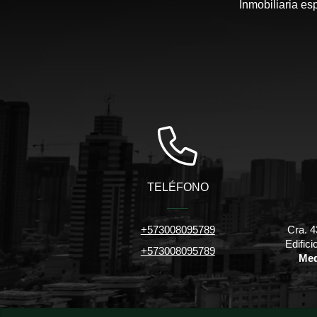
Inmobiliaria es
TELÉFONO
+573008095789
Cra. 4
Edific
+573008095789
Med