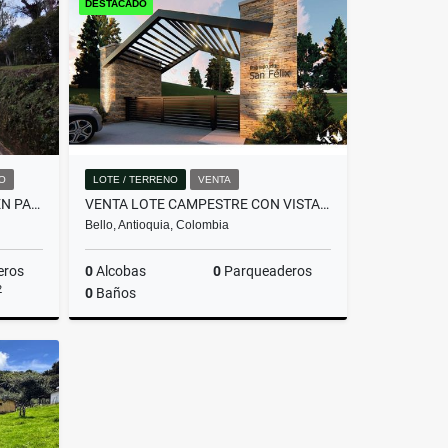
DESTACADO
$357.480.000
O
LOTE / TERRENO
VENTA
HERMOSA CASA EN ALQUILER EN PARCELACIÓN CAMPESTRE EN EL RETIRO
VENTA LOTE CAMPESTRE CON VISTA PANORÁMICA -INVERSIÓN CERCA A MEDELLÍN.
Bello, Antioquia, Colombia
eros
0
Alcobas
0
Parqueaderos
2
0
Baños
miento
Venta
$340.000.000