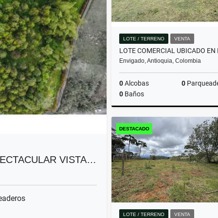
LOTE / TERRENO
VENTA
Envigado, Antioquia, Colombia
0
Alcobas
0
Parquead
0
Baños
DESTACADO
$9.999.999.999
PECTACULAR VISTA…
eaderos
LOTE / TERRENO
VENTA