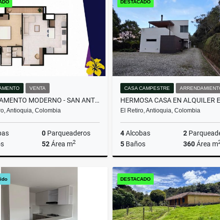
ADO
DESTACADO
000.000
$1
$1.100.000.000
AMENTO
VENTA
CASA CAMPESTRE
ARRENDAMIENT
APARTAMENTO MODERNO - SAN ANTONIO DE PEREIRA
o, Antioquia, Colombia
El Retiro, Antioquia, Colombia
bas
0
Parqueaderos
4
Alcobas
2
Parquead
2
s
52
Área m
5
Baños
360
Área m
Venta
Arrenda
ido
DESTACADO
$410.000.000
$13.000.000