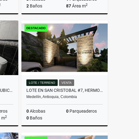
2
2
2
Baños
87
Área m
Venta
Venta
DESTACADO
$780.000.000
LOTE / TERRENO
VENTA
AMPLIA CASA CON EXCELENTE UBICACIÓN EN ENVIGADO!(MLS#252487)
LOTE EN SAN CRISTOBAL #7, HERMOSA VISTA PANORAMICA EN PARCELACION
Medellín, Antioquia, Colombia
eros
0
Alcobas
0
Parqueaderos
2
a m
0
Baños
Venta
Venta