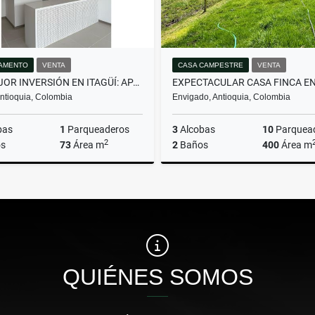
AMENTO
VENTA
CASA CAMPESTRE
VENTA
LA MEJOR INVERSIÓN EN ITAGÜÍ: APARTAMENTO CON GRAN UBICACIÓN.
 Antioquia, Colombia
Envigado, Antioquia, Colombia
bas
1
Parqueaderos
3
Alcobas
10
Parquea
2
s
73
Área m
2
Baños
400
Área m
Venta
$600.000.000
$8.839.490.000
QUIÉNES SOMOS