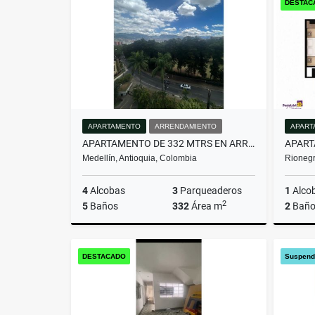
DESTAC
$563.850.000
$1.200.
APARTAMENTO
ARRENDAMIENTO
APART
APARTAMENTO DE 332 MTRS EN ARRIENDO EN EL POBLADO, MEDELLÍN
Medellín, Antioquia, Colombia
Rionegr
4
Alcobas
3
Parqueaderos
1
Alco
2
5
Baños
332
Área m
2
Baño
Arrendamiento
DESTACADO
Suspend
$16.000.000