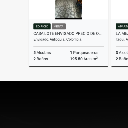
EDIFICIO
VENTA
APART
CASA LOTE ENVIGADO PRECIO DE OPORTUNIDAD
Envigado, Antioquia, Colombia
Itagui,
5
Alcobas
1
Parqueaderos
3
Alco
2
2
Baños
195.50
Área m
2
Baño
Venta
$1.350.000.000