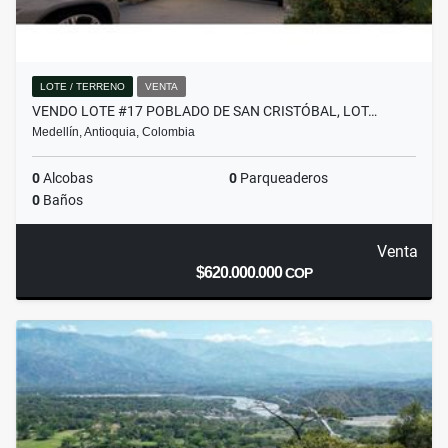
LOTE / TERRENO
VENTA
VENDO LOTE #17 POBLADO DE SAN CRISTÓBAL, LOT…
Medellín, Antioquia, Colombia
0
Alcobas
0
Parqueaderos
0
Baños
Venta
$620.000.000
COP