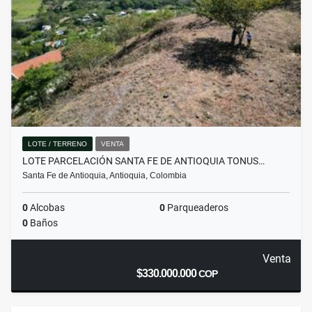
LOTE / TERRENO
VENTA
LOTE PARCELACIÓN SANTA FE DE ANTIOQUIA TONUS…
Santa Fe de Antioquia, Antioquia, Colombia
0
Alcobas
0
Parqueaderos
0
Baños
Venta
$330.000.000
COP