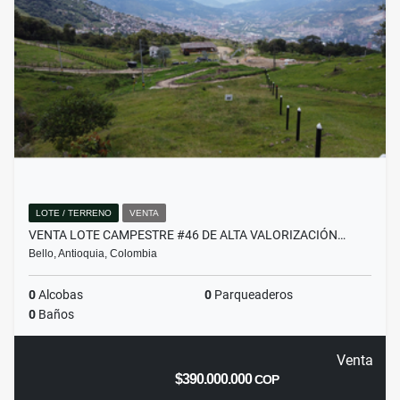
LOTE / TERRENO
VENTA
VENTA LOTE CAMPESTRE #46 DE ALTA VALORIZACIÓN…
Bello, Antioquia, Colombia
0
Alcobas
0
Parqueaderos
0
Baños
Venta
$390.000.000
COP