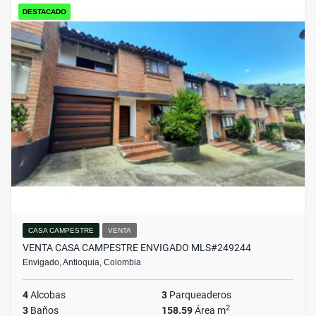
DESTACADO
CASA CAMPESTRE
VENTA
VENTA CASA CAMPESTRE ENVIGADO MLS#249244
Envigado, Antioquia, Colombia
4
Alcobas
3
Parqueaderos
2
3
Baños
158.59
Área m