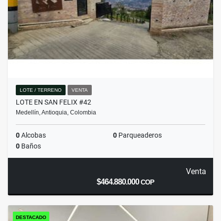
LOTE / TERRENO
VENTA
LOTE EN SAN FELIX #42
Medellín, Antioquia, Colombia
0
Alcobas
0
Parqueaderos
0
Baños
Venta
$464.880.000
COP
DESTACADO