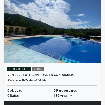
LOTE / TERRENO
VENTA
VENTA DE LOTE SOPETRAN EN CONDOMINIO
Sopetran, Antioquia, Colombia
0
Alcobas
0
Parqueaderos
2
0
Baños
189
Área m