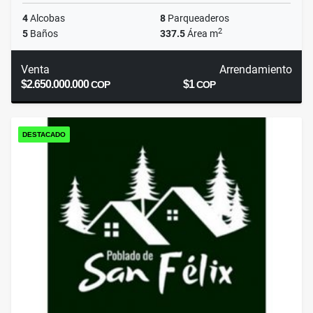
4
Alcobas
8
Parqueaderos
2
5
Baños
337.5
Área m
Venta
Arrendamiento
$2.650.000.000
$1
COP
COP
DESTACADO