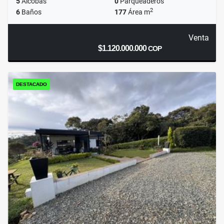
5
Alcobas
0
Parqueaderos
2
6
Baños
177
Área m
Venta
$1.120.000.000
COP
DESTACADO