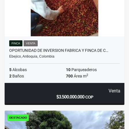
FINCA
VENTA
OPORTUNIDAD DE INVERSION FABRICA Y FINCA DE C…
Ebejico, Antioquia, Colombia
5
Alcobas
10
Parqueaderos
2
2
Baños
700
Área m
Venta
$3.500.000.000
COP
DESTACADO