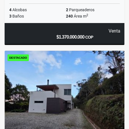
4
Alcobas
2
Parqueaderos
2
3
Baños
240
Área m
Venta
$1.370.000.000
COP
DESTACADO