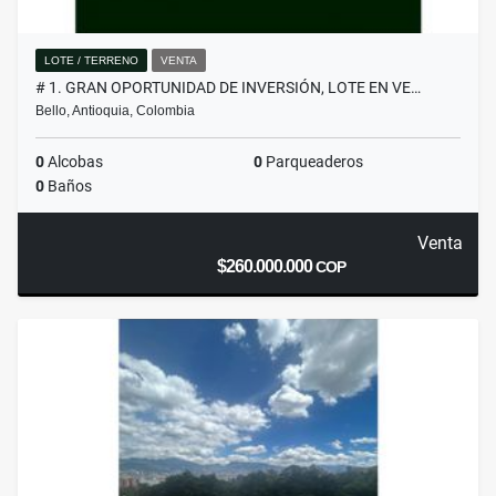
LOTE / TERRENO
VENTA
# 1. GRAN OPORTUNIDAD DE INVERSIÓN, LOTE EN VE…
Bello, Antioquia, Colombia
0
Alcobas
0
Parqueaderos
0
Baños
Venta
$260.000.000
COP