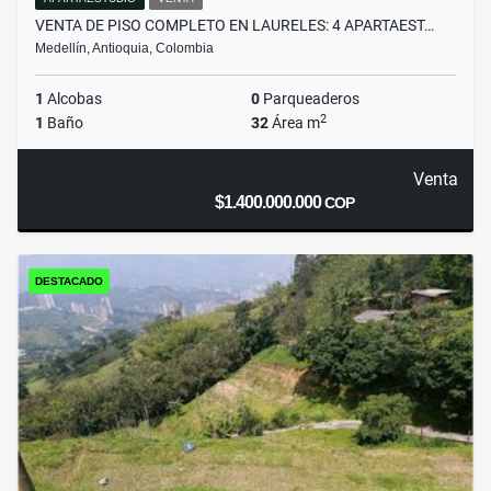
VENTA DE PISO COMPLETO EN LAURELES: 4 APARTAEST…
Medellín, Antioquia, Colombia
1
Alcobas
0
Parqueaderos
2
1
Baño
32
Área m
Venta
$1.400.000.000
COP
DESTACADO