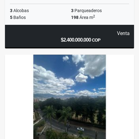
3
Alcobas
3
Parqueaderos
2
5
Baños
198
Área m
Venta
$2.400.000.000
COP