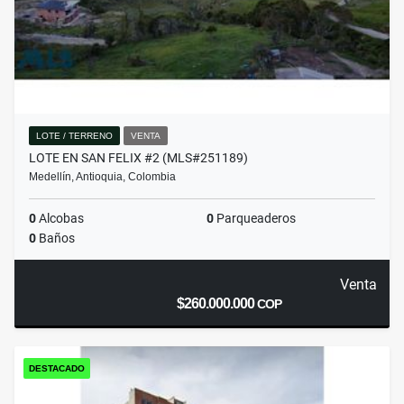
LOTE / TERRENO
VENTA
LOTE EN SAN FELIX #2 (MLS#251189)
Medellín, Antioquia, Colombia
0
Alcobas
0
Parqueaderos
0
Baños
Venta
$260.000.000
COP
DESTACADO