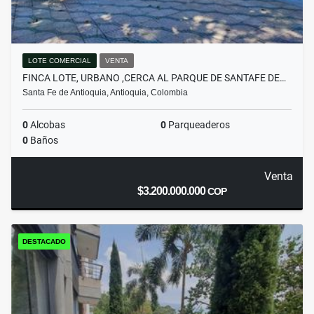
LOTE COMERCIAL
VENTA
FINCA LOTE, URBANO ,CERCA AL PARQUE DE SANTAFE DE…
Santa Fe de Antioquia, Antioquia, Colombia
0
Alcobas
0
Parqueaderos
0
Baños
Venta
$3.200.000.000
COP
DESTACADO