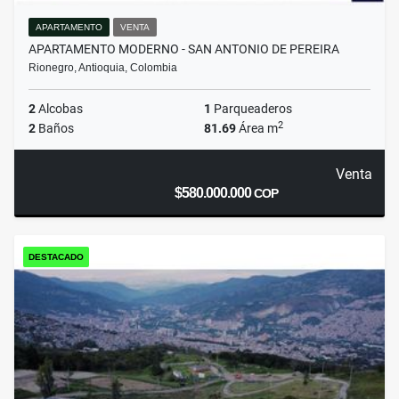
APARTAMENTO
VENTA
APARTAMENTO MODERNO - SAN ANTONIO DE PEREIRA
Rionegro, Antioquia, Colombia
2
Alcobas
1
Parqueaderos
2
2
Baños
81.69
Área m
Venta
$580.000.000
COP
DESTACADO