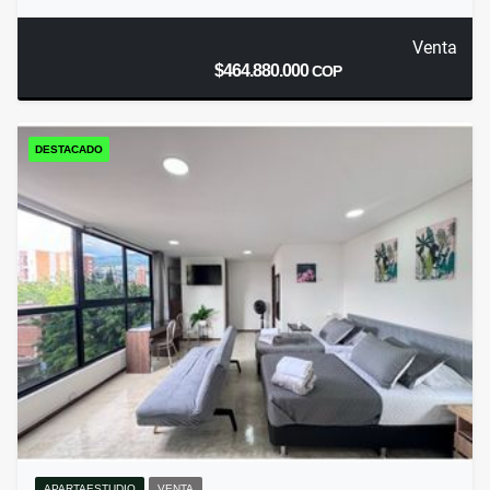
Venta
$464.880.000
COP
DESTACADO
APARTAESTUDIO
VENTA