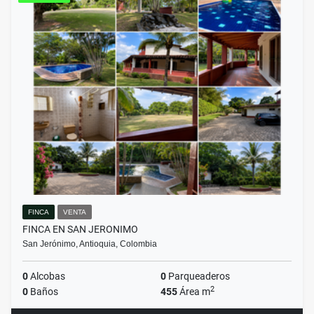
FINCA
VENTA
FINCA EN SAN JERONIMO
San Jerónimo, Antioquia, Colombia
0
Alcobas
0
Parqueaderos
2
0
Baños
455
Área m