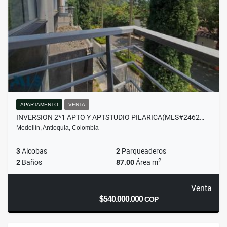
APARTAMENTO
VENTA
INVERSION 2*1 APTO Y APTSTUDIO PILARICA(MLS#2462…
Medellín, Antioquia, Colombia
3
Alcobas
2
Parqueaderos
2
2
Baños
87.00
Área m
Venta
$540.000.000
COP