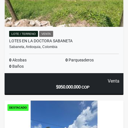
LOTE / TERRENO
VENTA
LOTES EN LA DOCTORA SABANETA
Sabaneta, Antioquia, Colombia
0
Alcobas
0
Parqueaderos
0
Baños
Venta
$950.000.000
COP
DESTACADO