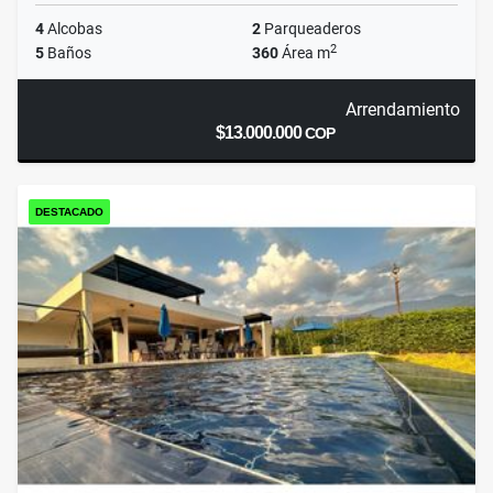
4
Alcobas
2
Parqueaderos
2
5
Baños
360
Área m
Arrendamiento
$13.000.000
COP
DESTACADO