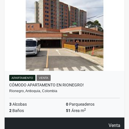
APARTAMENTO
VENTA
CÓMODO APARTAMENTO EN RIONEGRO!
Rionegro, Antioquia, Colombia
3
Alcobas
0
Parqueaderos
2
2
Baños
51
Área m
Venta