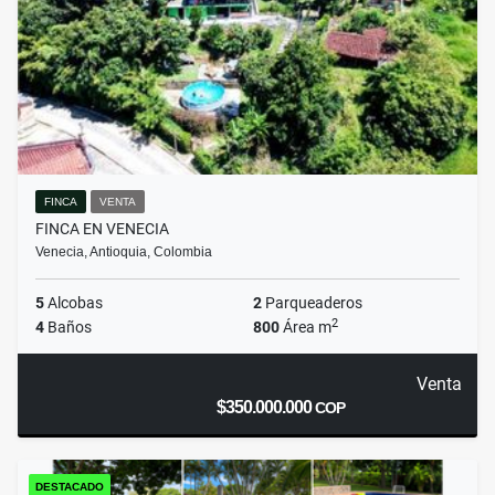
FINCA
VENTA
FINCA EN VENECIA
Venecia, Antioquia, Colombia
5
Alcobas
2
Parqueaderos
2
4
Baños
800
Área m
Venta
$350.000.000
COP
DESTACADO