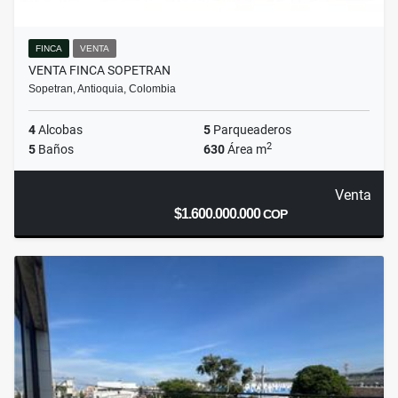
FINCA
VENTA
VENTA FINCA SOPETRAN
Sopetran, Antioquia, Colombia
4
Alcobas
5
Parqueaderos
2
5
Baños
630
Área m
Venta
$1.600.000.000
COP