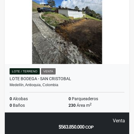
LOTE / TERRENO
VENTA
LOTE BODEGA - SAN CRISTOBAL
Medellín, Antioquia, Colombia
0
Alcobas
0
Parqueaderos
2
0
Baños
230
Área m
Venta
$563.850.000
COP