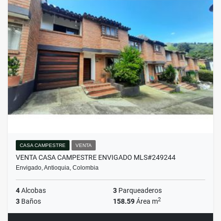
CASA CAMPESTRE
VENTA
VENTA CASA CAMPESTRE ENVIGADO MLS#249244
Envigado, Antioquia, Colombia
4
Alcobas
3
Parqueaderos
2
3
Baños
158.59
Área m