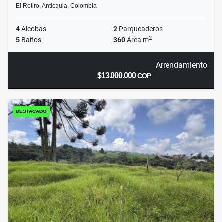
El Retiro, Antioquia, Colombia
4
Alcobas
2
Parqueaderos
2
5
Baños
360
Área m
Arrendamiento
$13.000.000
COP
DESTACADO