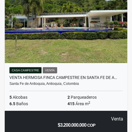
CASA CAMPESTRE
VENTA
VENTA HERMOSA FINCA CAMPESTRE EN SANTA FE DE A…
Santa Fe de Antioquia, Antioquia, Colombia
5
Alcobas
2
Parqueaderos
2
6.5
Baños
415
Área m
Venta
$3.200.000.000
COP