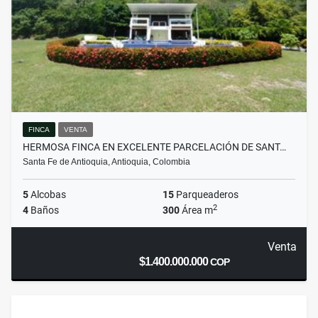
FINCA
VENTA
HERMOSA FINCA EN EXCELENTE PARCELACIÓN DE SANT…
Santa Fe de Antioquia, Antioquia, Colombia
5
Alcobas
15
Parqueaderos
2
4
Baños
300
Área m
Venta
$1.400.000.000
COP