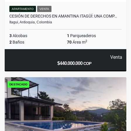
APARTAMENTO
VENTA
CESIÓN DE DERECHOS EN AMANTINA ITAGÜÍ: UNA COMP…
Itagui, Antioquia, Colombia
3
Alcobas
1
Parqueaderos
2
2
Baños
70
Área m
Venta
$440.000.000
COP
DESTACADO