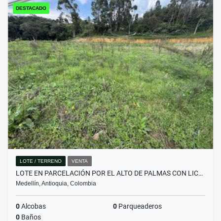
DESTACADO
LOTE / TERRENO
VENTA
LOTE EN PARCELACIÓN POR EL ALTO DE PALMAS CON LIC…
Medellín, Antioquia, Colombia
0
Alcobas
0
Parqueaderos
0
Baños