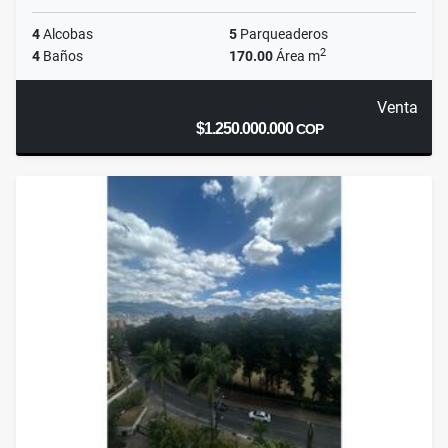
4
Alcobas
5
Parqueaderos
2
4
Baños
170.00
Área m
Venta
$1.250.000.000
COP