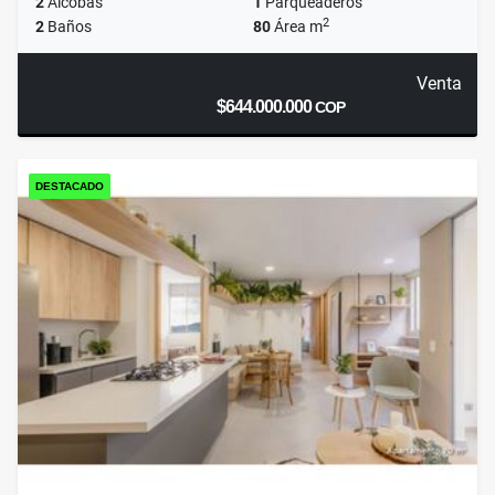
2
Alcobas
1
Parqueaderos
2
2
Baños
80
Área m
Venta
$644.000.000
COP
DESTACADO