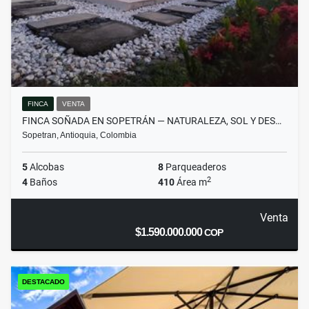
FINCA
VENTA
FINCA SOÑADA EN SOPETRÁN — NATURALEZA, SOL Y DES…
Sopetran, Antioquia, Colombia
5
Alcobas
8
Parqueaderos
2
4
Baños
410
Área m
Venta
$1.590.000.000
COP
DESTACADO