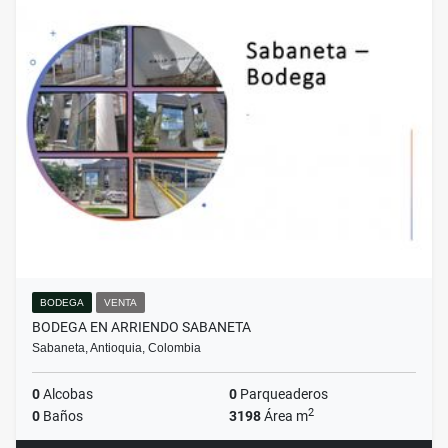
BODEGA
VENTA
BODEGA EN ARRIENDO SABANETA
Sabaneta, Antioquia, Colombia
0
Alcobas
0
Parqueaderos
2
0
Baños
3198
Área m