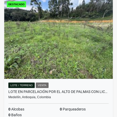
DESTACADO
LOTE / TERRENO
VENTA
LOTE EN PARCELACIÓN POR EL ALTO DE PALMAS CON LIC…
Medellín, Antioquia, Colombia
0
Alcobas
0
Parqueaderos
0
Baños