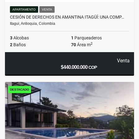
APARTAMENTO
VENTA
CESIÓN DE DERECHOS EN AMANTINA ITAGÜÍ: UNA COMP…
Itagui, Antioquia, Colombia
3
Alcobas
1
Parqueaderos
2
2
Baños
70
Área m
Venta
$440.000.000
COP
DESTACADO