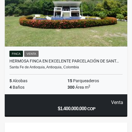
FINCA
VENTA
HERMOSA FINCA EN EXCELENTE PARCELACIÓN DE SANT…
Santa Fe de Antioquia, Antioquia, Colombia
5
Alcobas
15
Parqueaderos
2
4
Baños
300
Área m
Venta
$1.400.000.000
COP