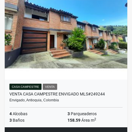
CASA CAMPESTRE
VENTA
VENTA CASA CAMPESTRE ENVIGADO MLS#249244
Envigado, Antioquia, Colombia
4
Alcobas
3
Parqueaderos
2
3
Baños
158.59
Área m