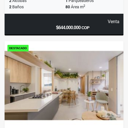
2
Alcobas
1
Parqueaderos
2
2
Baños
80
Área m
Venta
$644.000.000
COP
DESTACADO