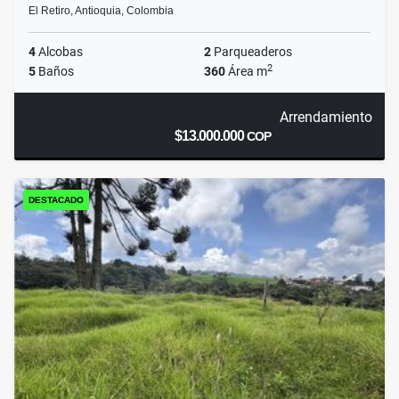
El Retiro, Antioquia, Colombia
4
Alcobas
2
Parqueaderos
2
5
Baños
360
Área m
Arrendamiento
$13.000.000
COP
DESTACADO