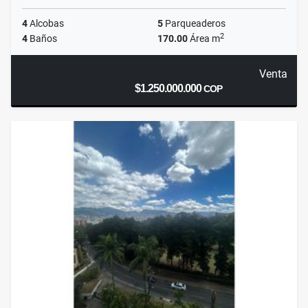
4
Alcobas
5
Parqueaderos
2
4
Baños
170.00
Área m
Venta
$1.250.000.000
COP