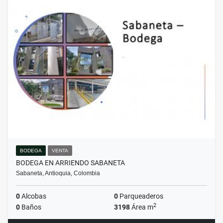
BODEGA
VENTA
BODEGA EN ARRIENDO SABANETA
Sabaneta, Antioquia, Colombia
0
Alcobas
0
Parqueaderos
2
0
Baños
3198
Área m