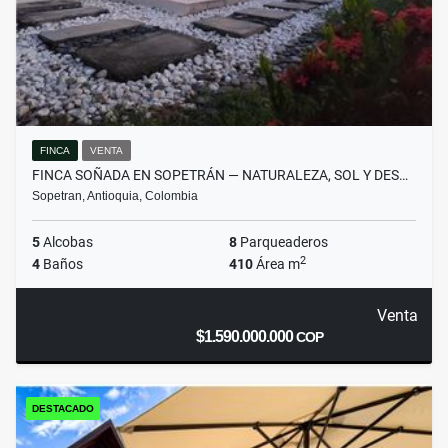
FINCA
VENTA
FINCA SOÑADA EN SOPETRÁN — NATURALEZA, SOL Y DES…
Sopetran, Antioquia, Colombia
5
Alcobas
8
Parqueaderos
2
4
Baños
410
Área m
Venta
$1.590.000.000
COP
DESTACADO