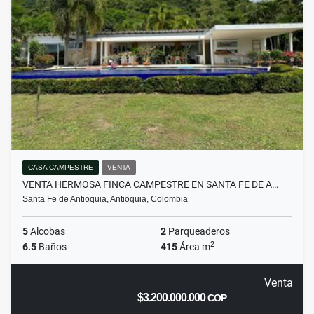
CASA CAMPESTRE
VENTA
VENTA HERMOSA FINCA CAMPESTRE EN SANTA FE DE A…
Santa Fe de Antioquia, Antioquia, Colombia
5
Alcobas
2
Parqueaderos
2
6.5
Baños
415
Área m
Venta
$3.200.000.000
COP