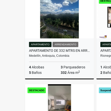
DESTAC
$563.850.000
$1.200.
APARTAMENTO
ARRENDAMIENTO
APART
APARTAMENTO DE 332 MTRS EN ARRIENDO EN EL POBLADO, MEDELLÍN
Medellín, Antioquia, Colombia
Rionegr
4
Alcobas
3
Parqueaderos
1
Alco
2
5
Baños
332
Área m
2
Baño
Arrendamiento
DESTACADO
Suspend
$16.000.000