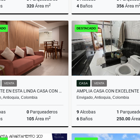
2
s
320
Área m
4
Baños
356
Área m
Venta
ADO
DESTACADO
$465.000.000
$1.980.000.000
VENTA
CASA
VENTA
INVIERTE EN ESTA LINDA CASA CON PERMISO DE RENTAS CORTAS
n, Antioquia, Colombia
Envigado, Antioquia, Colombia
bas
0
Parqueaderos
9
Alcobas
1
Parquead
2
s
105
Área m
6
Baños
250.00
Áre
Arrendamiento