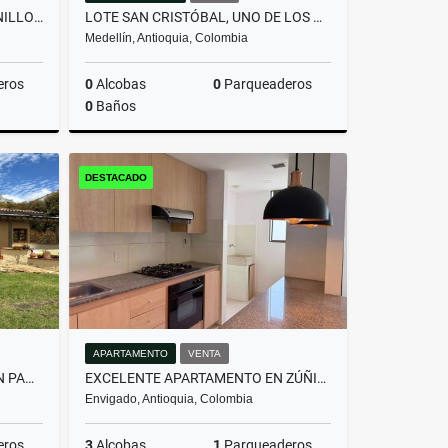
LOTE EN PARCELACIÓN PANTANILLO ENVIGADO ALTOS DE LA MANUELA
LOTE SAN CRISTÓBAL, UNO DE LOS MEJORES LOTES DE LA PARCELACIÓN
Medellín, Antioquia, Colombia
eros
0
Alcobas
0
Parqueaderos
0
Baños
Venta
Venta
DESTACADO
$590.000.000
APARTAMENTO
VENTA
HERMOSA CASA CAMPESTRE EN PANTANILLO ENVIGADO
EXCELENTE APARTAMENTO EN ZÚÑIGA | UBICACIÓN ESTRATÉGICA Y SEGURA
Envigado, Antioquia, Colombia
eros
3
Alcobas
1
Parqueaderos