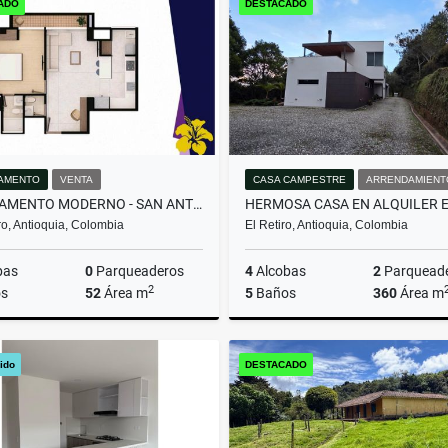
ADO
DESTACADO
000.000
$1
$1.100.000.000
AMENTO
VENTA
CASA CAMPESTRE
ARRENDAMIENT
APARTAMENTO MODERNO - SAN ANTONIO DE PEREIRA
o, Antioquia, Colombia
El Retiro, Antioquia, Colombia
bas
0
Parqueaderos
4
Alcobas
2
Parquead
2
s
52
Área m
5
Baños
360
Área m
Venta
Arrenda
ido
DESTACADO
$410.000.000
$13.000.000