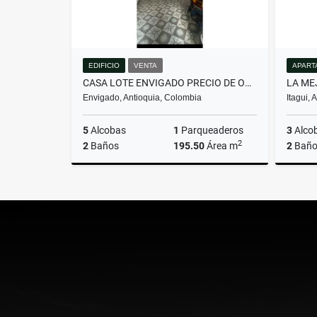
EDIFICIO
VENTA
APART
CASA LOTE ENVIGADO PRECIO DE OPORTUNIDAD
Envigado, Antioquia, Colombia
Itagui,
5
Alcobas
1
Parqueaderos
3
Alco
2
2
Baños
195.50
Área m
2
Baño
Venta
$1.350.000.000