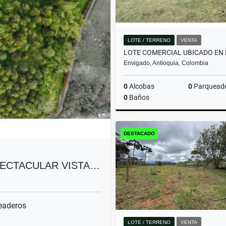
LOTE / TERRENO
VENTA
Envigado, Antioquia, Colombia
0
Alcobas
0
Parquead
0
Baños
DESTACADO
$9.999.999.999
PECTACULAR VISTA…
eaderos
LOTE / TERRENO
VENTA