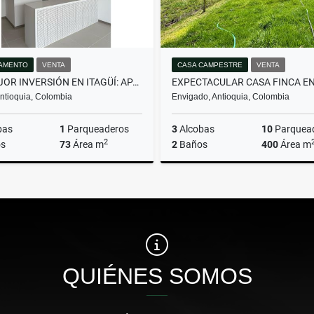
AMENTO
VENTA
CASA CAMPESTRE
VENTA
LA MEJOR INVERSIÓN EN ITAGÜÍ: APARTAMENTO CON GRAN UBICACIÓN.
 Antioquia, Colombia
Envigado, Antioquia, Colombia
bas
1
Parqueaderos
3
Alcobas
10
Parquea
2
s
73
Área m
2
Baños
400
Área m
Venta
$600.000.000
$8.839.490.000
QUIÉNES SOMOS