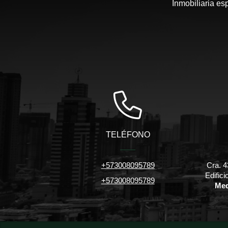
Inmobiliaria es
TELÉFONO
+573008095789
Cra. 4
Edific
+573008095789
Med