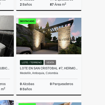
2
2
2
Baños
87
Área m
Venta
Venta
DESTACADO
$780.000.000
LOTE / TERRENO
VENTA
AMPLIA CASA CON EXCELENTE UBICACIÓN EN ENVIGADO!(MLS#252487)
LOTE EN SAN CRISTOBAL #7, HERMOSA VISTA PANORAMICA EN PARCELACION
Medellín, Antioquia, Colombia
eros
0
Alcobas
0
Parqueaderos
2
a m
0
Baños
Venta
Venta