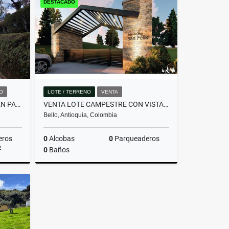
DESTACADO
$357.480.000
O
LOTE / TERRENO
VENTA
HERMOSA CASA EN ALQUILER EN PARCELACIÓN CAMPESTRE EN EL RETIRO
VENTA LOTE CAMPESTRE CON VISTA PANORÁMICA -INVERSIÓN CERCA A MEDELLÍN.
Bello, Antioquia, Colombia
eros
0
Alcobas
0
Parqueaderos
2
0
Baños
miento
Venta
$340.000.000