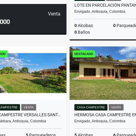
Envigado, Antioquia, Colombia
Venta
.000
0
Alcobas
0
Parquead
0
Baños
ADO
DESTACADO
$2.000.000.000
CAMPESTRE
VENTA
CASA CAMPESTRE
VENTA
CASA CAMPESTRE VERSALLES SANTA BARBARA
árbara, Antioquia, Colombia
Envigado, Antioquia, Colombia
bas
5
Parqueaderos
5
Alcobas
6
Parquead