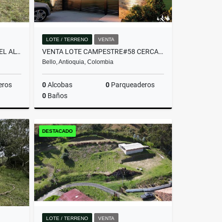
LOTE / TERRENO
VENTA
LOTE COMERCIAL UBICADO EN EL ALTO DE PALMAS ANTES DEL PEAJE
VENTA LOTE CAMPESTRE#58 CERCA A MEDELLÍN, VISTA PANORÁMICA SIN PEAJE
Bello, Antioquia, Colombia
eros
0
Alcobas
0
Parqueaderos
0
Baños
Venta
Venta
DESTACADO
$382.480.000
LOTE / TERRENO
VENTA