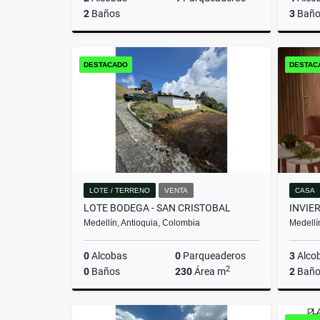
2
Baños
3
Baño
Venta
DESTACADO
DESTAC
$580.000.000
LOTE / TERRENO
VENTA
CASA
LOTE BODEGA - SAN CRISTOBAL
Medellín, Antioquia, Colombia
Medellí
0
Alcobas
0
Parqueaderos
3
Alco
2
0
Baños
230
Área m
2
Baño
Venta
Venta