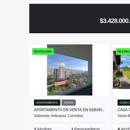
$3.428.000
DESTACADO
DESTAC
APARTAMENTO
VENTA
CASA 
APARTAMENTO EN VENTA EN SABANETA | SECTOR EL CARMELO
Sabaneta, Antioquia, Colombia
Santa B
2
Alcobas
1
Parqueaderos
4
Alco