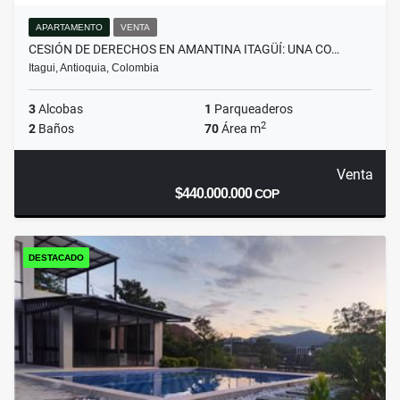
APARTAMENTO
VENTA
CESIÓN DE DERECHOS EN AMANTINA ITAGÜÍ: UNA CO…
Itagui, Antioquia, Colombia
3
Alcobas
1
Parqueaderos
2
2
Baños
70
Área m
Venta
$440.000.000
COP
DESTACADO