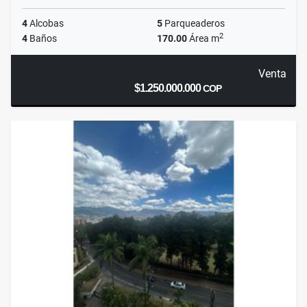
4
Alcobas
5
Parqueaderos
2
4
Baños
170.00
Área m
Venta
$1.250.000.000
COP