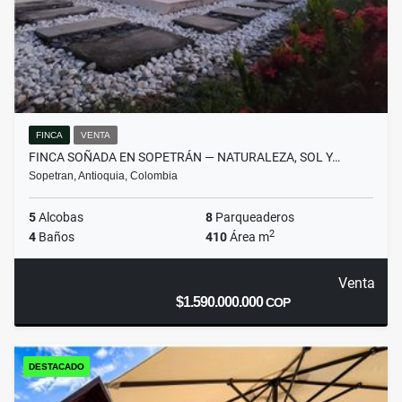
FINCA
VENTA
FINCA SOÑADA EN SOPETRÁN — NATURALEZA, SOL Y…
Sopetran, Antioquia, Colombia
5
Alcobas
8
Parqueaderos
2
4
Baños
410
Área m
Venta
$1.590.000.000
COP
DESTACADO