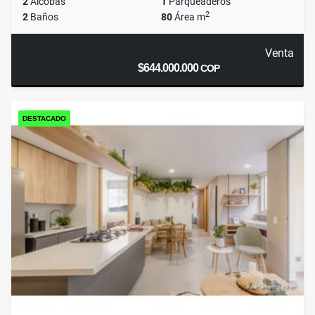
2
Alcobas
1
Parqueaderos
2
2
Baños
80
Área m
Venta
$644.000.000
COP
DESTACADO