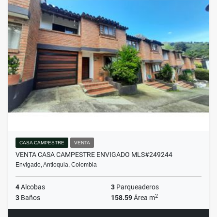
CASA CAMPESTRE
VENTA
VENTA CASA CAMPESTRE ENVIGADO MLS#249244
Envigado, Antioquia, Colombia
4
Alcobas
3
Parqueaderos
2
3
Baños
158.59
Área m