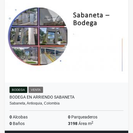
BODEGA
VENTA
BODEGA EN ARRIENDO SABANETA
Sabaneta, Antioquia, Colombia
0
Alcobas
0
Parqueaderos
2
0
Baños
3198
Área m