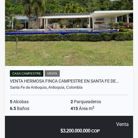
CASA CAMPESTRE
VENTA
VENTA HERMOSA FINCA CAMPESTRE EN SANTA FE DE…
Santa Fe de Antioquia, Antioquia, Colombia
5
Alcobas
2
Parqueaderos
2
6.5
Baños
415
Área m
Venta
$3.200.000.000
COP