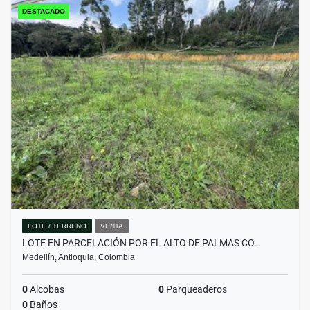
DESTACADO
LOTE / TERRENO
VENTA
LOTE EN PARCELACIÓN POR EL ALTO DE PALMAS CO…
Medellín, Antioquia, Colombia
0
Alcobas
0
Parqueaderos
0
Baños