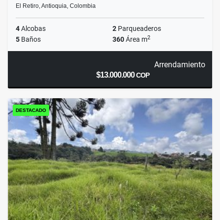
El Retiro, Antioquia, Colombia
4
Alcobas
2
Parqueaderos
2
5
Baños
360
Área m
Arrendamiento
$13.000.000
COP
DESTACADO