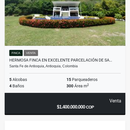
FINCA
VENTA
HERMOSA FINCA EN EXCELENTE PARCELACIÓN DE SA…
Santa Fe de Antioquia, Antioquia, Colombia
5
Alcobas
15
Parqueaderos
2
4
Baños
300
Área m
Venta
$1.400.000.000
COP