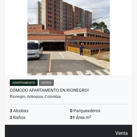
APARTAMENTO
VENTA
CÓMODO APARTAMENTO EN RIONEGRO!
Rionegro, Antioquia, Colombia
3
Alcobas
0
Parqueaderos
2
2
Baños
51
Área m
Venta