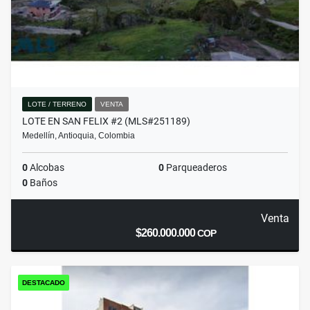
LOTE / TERRENO
VENTA
LOTE EN SAN FELIX #2 (MLS#251189)
Medellín, Antioquia, Colombia
0
Alcobas
0
Parqueaderos
0
Baños
Venta
$260.000.000
COP
DESTACADO