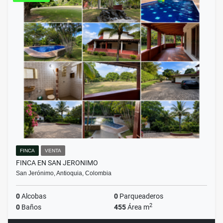
FINCA
VENTA
FINCA EN SAN JERONIMO
San Jerónimo, Antioquia, Colombia
0
Alcobas
0
Parqueaderos
2
0
Baños
455
Área m