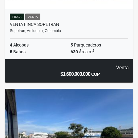
FINCA
VENTA
VENTA FINCA SOPETRAN
Sopetran, Antioquia, Colombia
4
Alcobas
5
Parqueaderos
2
5
Baños
630
Área m
Venta
$1.600.000.000
COP