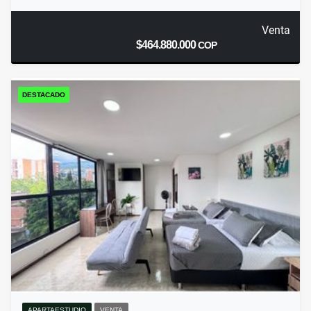
Venta
$464.880.000
COP
DESTACADO
APARTAESTUDIO
VENTA