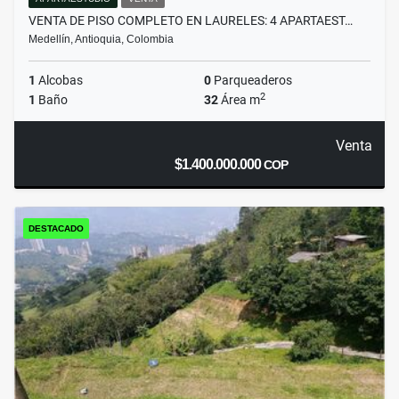
VENTA DE PISO COMPLETO EN LAURELES: 4 APARTAEST…
Medellín, Antioquia, Colombia
1
Alcobas
0
Parqueaderos
2
1
Baño
32
Área m
Venta
$1.400.000.000
COP
DESTACADO