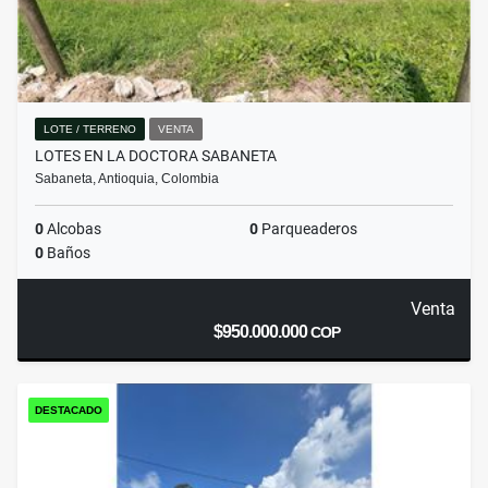
LOTE / TERRENO
VENTA
LOTES EN LA DOCTORA SABANETA
Sabaneta, Antioquia, Colombia
0
Alcobas
0
Parqueaderos
0
Baños
Venta
$950.000.000
COP
DESTACADO