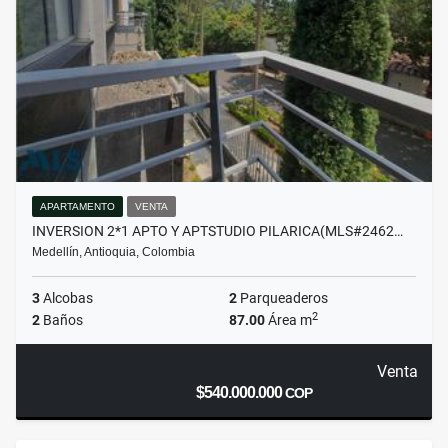
APARTAMENTO
VENTA
INVERSION 2*1 APTO Y APTSTUDIO PILARICA(MLS#2462…
Medellín, Antioquia, Colombia
3
Alcobas
2
Parqueaderos
2
2
Baños
87.00
Área m
Venta
$540.000.000
COP