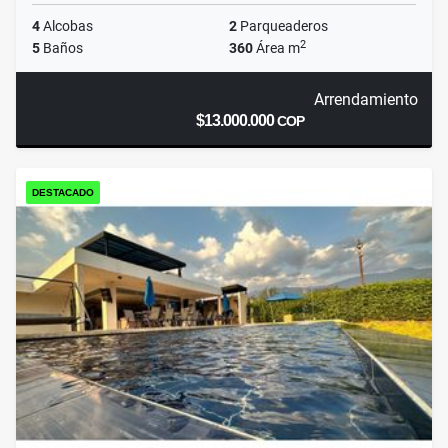
4
Alcobas
2
Parqueaderos
2
5
Baños
360
Área m
Arrendamiento
$13.000.000
COP
DESTACADO