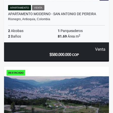
APARTAMENTO
VENTA
APARTAMENTO MODERNO - SAN ANTONIO DE PEREIRA
Rionegro, Antioquia, Colombia
2
Alcobas
1
Parqueaderos
2
2
Baños
81.69
Área m
Venta
$580.000.000
COP
DESTACADO