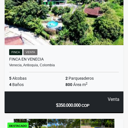
FINCA
VENTA
FINCA EN VENECIA
Venecia, Antioquia, Colombia
5
Alcobas
2
Parqueaderos
2
4
Baños
800
Área m
Venta
$350.000.000
COP
DESTACADO