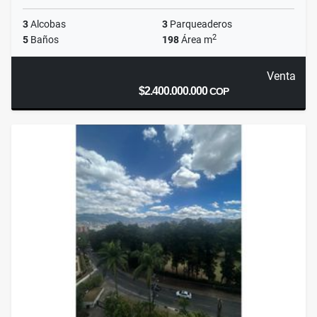
3
Alcobas
3
Parqueaderos
2
5
Baños
198
Área m
Venta
$2.400.000.000
COP