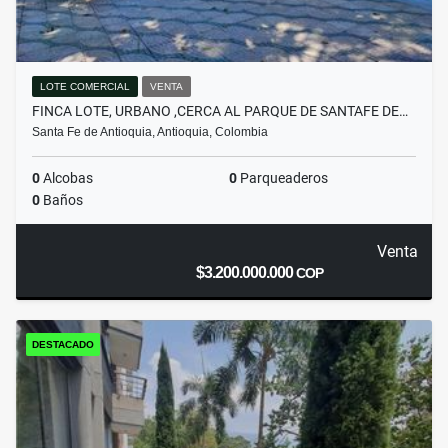
LOTE COMERCIAL
VENTA
FINCA LOTE, URBANO ,CERCA AL PARQUE DE SANTAFE DE…
Santa Fe de Antioquia, Antioquia, Colombia
0
Alcobas
0
Parqueaderos
0
Baños
Venta
$3.200.000.000
COP
DESTACADO