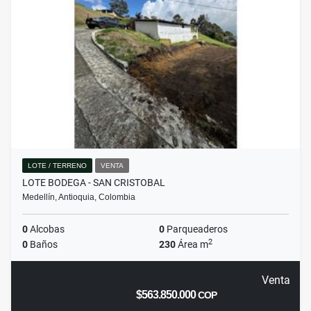
LOTE / TERRENO
VENTA
LOTE BODEGA - SAN CRISTOBAL
Medellín, Antioquia, Colombia
0
Alcobas
0
Parqueaderos
2
0
Baños
230
Área m
Venta
$563.850.000
COP