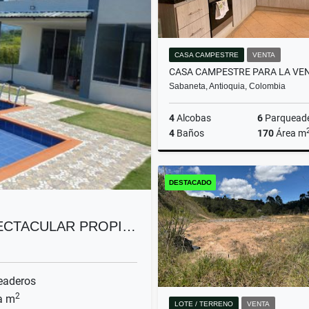
CASA CAMPESTRE
VENTA
Sabaneta, Antioquia, Colombia
4
Alcobas
6
Parquead
4
Baños
170
Área m
DESTACADO
$1.250.000.000
PECTACULAR PROPI…
eaderos
2
a m
LOTE / TERRENO
VENTA