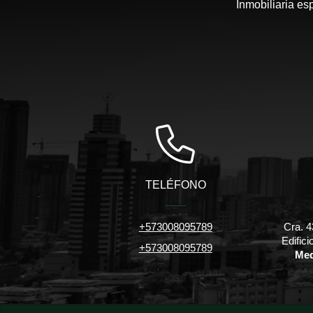
Inmobiliaria es
TELÉFONO
+573008095789
Cra. 4
Edific
+573008095789
Med