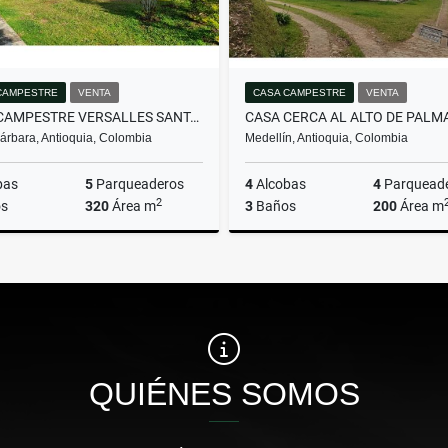
CAMPESTRE
VENTA
CASA CAMPESTRE
VENTA
CASA CAMPESTRE VERSALLES SANTA BARBARA
árbara, Antioquia, Colombia
Medellín, Antioquia, Colombia
bas
5
Parqueaderos
4
Alcobas
4
Parquead
2
s
320
Área m
3
Baños
200
Área m
Venta
$465.000.000
$1.200.000.000
QUIÉNES SOMOS