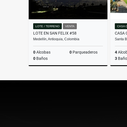
LOTE / TERRENO
VENTA
CASA 
LOTE EN SAN FELIX #58
Medellín, Antioquia, Colombia
Santa B
0
Alcobas
0
Parqueaderos
4
Alco
0
Baños
3
Baño
Venta
$478.100.000