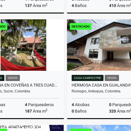
2
s
137
Área m
4
Baños
410
Área m
Venta
ADO
DESTACADO
$640.000.000
$1.590.000.000
A
VENTA
CASA CAMPESTRE
VENTA
CABAÑA EN COVEÑAS A TRES CUADRAS DE LA PLAYA
, Sucre, Colombia
Rionegro, Antioquia, Colombia
bas
4
Parqueaderos
4
Alcobas
0
Parquead
2
s
187
Área m
0
Baños
320
Área m
Venta