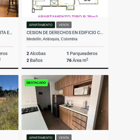
APARTAMENTO
VENTA
CASA CAMPESTRE PARA LA VENTA EN EL MUNICIPIO DE SABANETA.
CESION DE DERECHOS EN EDIFICIO CERCA AL PARQUE DE LA FLORESTA .
Medellín, Antioquia, Colombia
eros
2
Alcobas
1
Parqueaderos
2
2
2
Baños
76
Área m
Venta
Venta
DESTACADO
$607.200.000
APARTAMENTO
VENTA