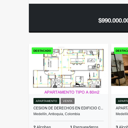
$990.000.0
DESTACADO
DESTAC
APARTAMENTO
VENTA
APART
CESION DE DERECHOS EN EDIFICIO CERCA AL PARQUE DE LA FLORESTA
APART
Medellín, Antioquia, Colombia
Medellí
2
Alcobas
1
Parqueaderos
3
Alco