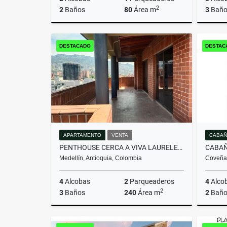
2
2
Baños
80
Área m
3
Baño
Venta
DESTACADO
DESTAC
$644.000.000
APARTAMENTO
VENTA
CABAÑ
PENTHOUSE CERCA A VIVA LAURELES CON EXCELENTE VISTA
Medellín, Antioquia, Colombia
Coveñas
4
Alcobas
2
Parqueaderos
4
Alco
2
3
Baños
240
Área m
2
Baño
Venta