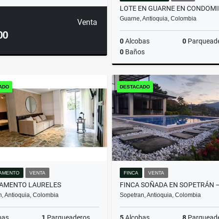
Guarne, Antioquia, Colombia
Venta
00
0
Alcobas
0
Parquead
0
Baños
ADO
DESTACADO
$480.000.000
AMENTO
VENTA
FINCA
VENTA
AMENTO LAURELES
n, Antioquia, Colombia
Sopetran, Antioquia, Colombia
bas
1
Parqueaderos
5
Alcobas
8
Parquead