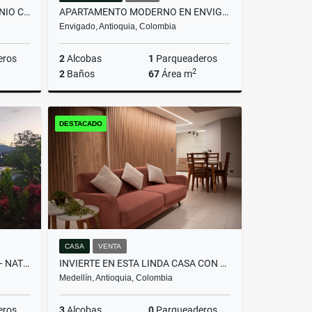
LOTE EN GUARNE EN CONDOMINIO CAMPESTRE Y CON LICENCIA MLS 259453
APARTAMENTO MODERNO EN ENVIGADO, RODEADO DE NATURALEZA Y TRANQUILIDAD
Envigado, Antioquia, Colombia
eros
2
Alcobas
1
Parqueaderos
2
2
Baños
67
Área m
Venta
Venta
DESTACADO
$615.000.000
CASA
VENTA
FINCA SOÑADA EN SOPETRÁN — NATURALEZA, SOL Y DESCANSO ASEGURADO
INVIERTE EN ESTA LINDA CASA CON PERMISO DE RENTAS CORTAS
Medellín, Antioquia, Colombia
eros
3
Alcobas
0
Parqueaderos