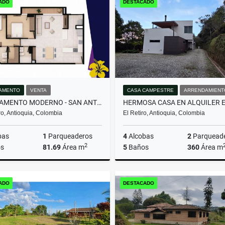
ADO
DESTACADO
$850.000.000
$1.800.000.000
AMENTO
VENTA
CASA CAMPESTRE
ARRENDAMIENT
APARTAMENTO MODERNO - SAN ANTONIO DE PEREIRA
o, Antioquia, Colombia
El Retiro, Antioquia, Colombia
bas
1
Parqueaderos
4
Alcobas
2
Parquead
2
s
81.69
Área m
5
Baños
360
Área m
Venta
Arrenda
ADO
DESTACADO
$580.000.000
$13.000.000