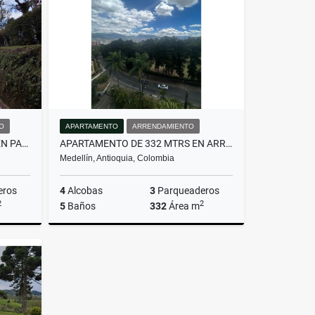
$1.150.000.000
O
APARTAMENTO
ARRENDAMIENTO
HERMOSA CASA EN ALQUILER EN PARCELACIÓN CAMPESTRE EN EL RETIRO
APARTAMENTO DE 332 MTRS EN ARRIENDO EN EL POBLADO, MEDELLÍN
Medellín, Antioquia, Colombia
eros
4
Alcobas
3
Parqueaderos
2
2
5
Baños
332
Área m
miento
Arrendamiento
$16.000.000