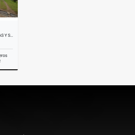
CASA CERCA AL ALTO DE PALMAS Y SANTA ELENA
eros
2
Venta