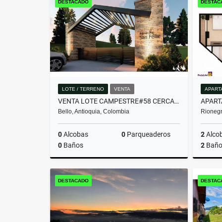
DESTACADO
DESTAC
$1.370.000.000
LOTE / TERRENO
VENTA
APART
VENTA LOTE CAMPESTRE#58 CERCA A MEDELLÍN, VISTA PANORÁMICA SIN PEAJE
Bello, Antioquia, Colombia
Rionegr
0
Alcobas
0
Parqueaderos
2
Alco
0
Baños
2
Baño
Venta
DESTACADO
DESTAC
$382.480.000