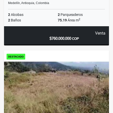
Medellín, Antioquia, Colombia
2
Alcobas
2
Parqueaderos
2
2
Baños
75.19
Área m
Venta
$760.000.000
COP
DESTACADO