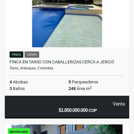
FINCA
VENTA
FINCA EN TARSO CON CABALLERIZAS CERCA A JERICÓ
Tarso, Antioquia, Colombia
4
Alcobas
5
Parqueaderos
2
3
Baños
248
Área m
Venta
$1.850.000.000
COP
DESTACADO