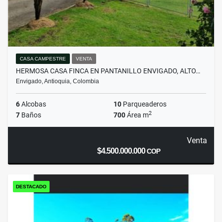
CASA CAMPESTRE
VENTA
HERMOSA CASA FINCA EN PANTANILLO ENVIGADO, ALTO…
Envigado, Antioquia, Colombia
6
Alcobas
10
Parqueaderos
2
7
Baños
700
Área m
Venta
$4.500.000.000
COP
DESTACADO