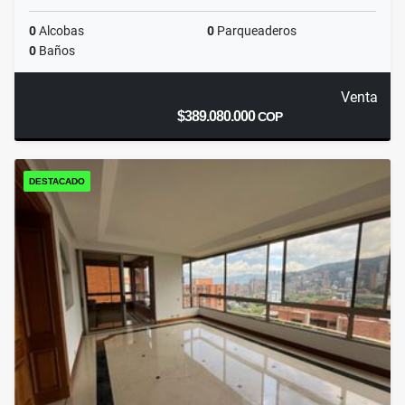
0
Alcobas
0
Parqueaderos
0
Baños
Venta
$389.080.000
COP
DESTACADO