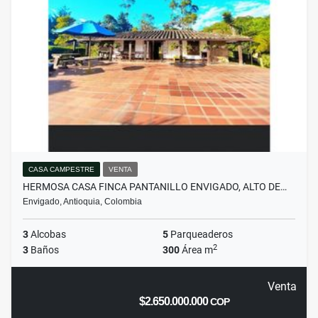
CASA CAMPESTRE
VENTA
HERMOSA CASA FINCA PANTANILLO ENVIGADO, ALTO DE…
Envigado, Antioquia, Colombia
3
Alcobas
5
Parqueaderos
2
3
Baños
300
Área m
Venta
$2.650.000.000
COP