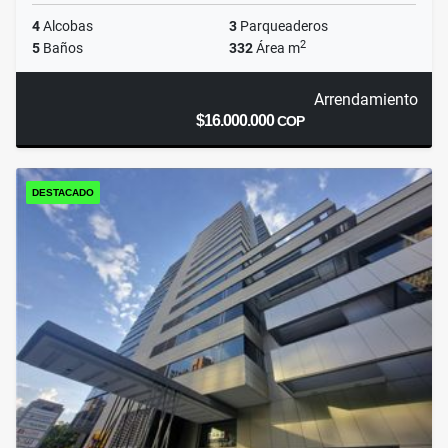
4
Alcobas
3
Parqueaderos
2
5
Baños
332
Área m
Arrendamiento
$16.000.000
COP
DESTACADO