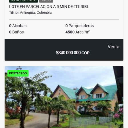
LOTE EN PARCELACION A 5 MIN DE TITIRIBI
Titiribí, Antioquia, Colombia
0
Alcobas
0
Parqueaderos
2
0
Baños
4500
Área m
Venta
$340.000.000
COP
DESTACADO