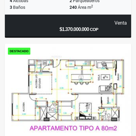
4
Alcobas
2
Parqueaderos
2
3
Baños
240
Área m
Venta
$1.370.000.000
COP
DESTACADO