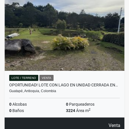
LOTE / TERRENO
VENTA
OPORTUNIDAD! LOTE CON LAGO EN UNIDAD CERRADA EN…
Guatapé, Antioquia, Colombia
0
Alcobas
0
Parqueaderos
2
0
Baños
3224
Área m
Venta