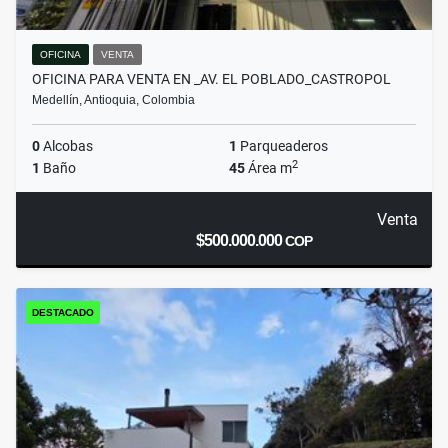
OFICINA
VENTA
OFICINA PARA VENTA EN _AV. EL POBLADO_CASTROPOL
Medellín, Antioquia, Colombia
0
Alcobas
1
Parqueaderos
2
1
Baño
45
Área m
Venta
$500.000.000
COP
DESTACADO