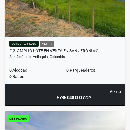
LOTE / TERRENO
VENTA
# 2. AMPLIO LOTE EN VENTA EN SAN JERÓNIMO
San Jerónimo, Antioquia, Colombia
0
Alcobas
0
Parqueaderos
0
Baños
Venta
$785.040.000
COP
DESTACADO