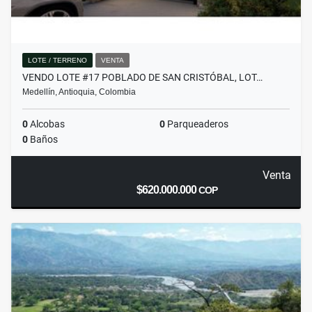
LOTE / TERRENO
VENTA
VENDO LOTE #17 POBLADO DE SAN CRISTÓBAL, LOT…
Medellín, Antioquia, Colombia
0
Alcobas
0
Parqueaderos
0
Baños
Venta
$620.000.000
COP