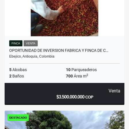
FINCA
VENTA
OPORTUNIDAD DE INVERSION FABRICA Y FINCA DE C…
Ebejico, Antioquia, Colombia
5
Alcobas
10
Parqueaderos
2
2
Baños
700
Área m
Venta
$3.500.000.000
COP
DESTACADO