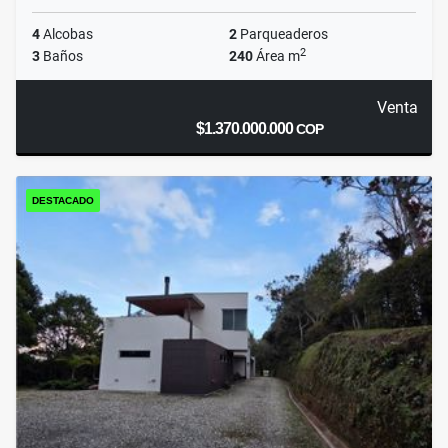
4
Alcobas
2
Parqueaderos
2
3
Baños
240
Área m
Venta
$1.370.000.000
COP
DESTACADO