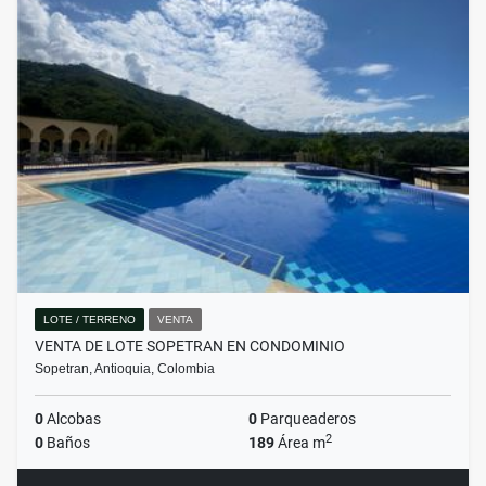
LOTE / TERRENO
VENTA
VENTA DE LOTE SOPETRAN EN CONDOMINIO
Sopetran, Antioquia, Colombia
0
Alcobas
0
Parqueaderos
2
0
Baños
189
Área m