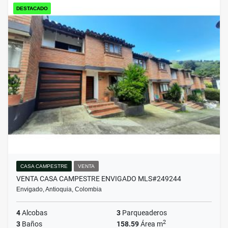
DESTACADO
CASA CAMPESTRE
VENTA
VENTA CASA CAMPESTRE ENVIGADO MLS#249244
Envigado, Antioquia, Colombia
4
Alcobas
3
Parqueaderos
2
3
Baños
158.59
Área m