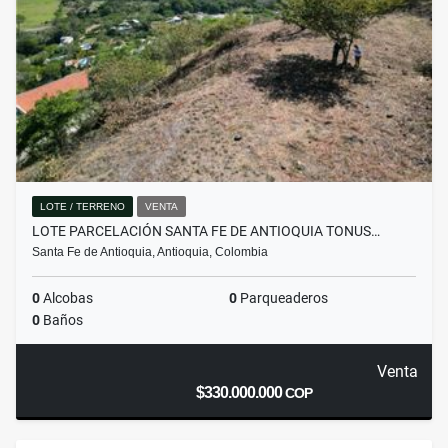
LOTE / TERRENO
VENTA
LOTE PARCELACIÓN SANTA FE DE ANTIOQUIA TONUS…
Santa Fe de Antioquia, Antioquia, Colombia
0
Alcobas
0
Parqueaderos
0
Baños
Venta
$330.000.000
COP