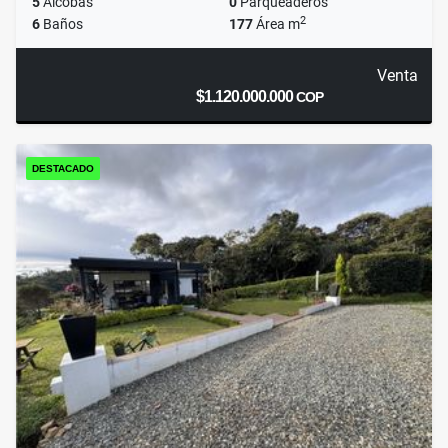
5
Alcobas
0
Parqueaderos
2
6
Baños
177
Área m
Venta
$1.120.000.000
COP
DESTACADO