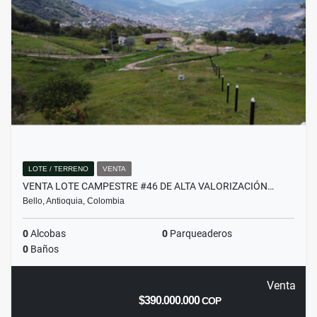
LOTE / TERRENO
VENTA
VENTA LOTE CAMPESTRE #46 DE ALTA VALORIZACIÓN…
Bello, Antioquia, Colombia
0
Alcobas
0
Parqueaderos
0
Baños
Venta
$390.000.000
COP