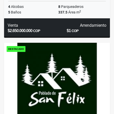
4
Alcobas
8
Parqueaderos
2
5
Baños
337.5
Área m
Venta
Arrendamiento
$2.650.000.000
$1
COP
COP
DESTACADO