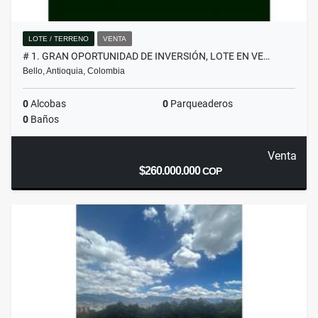
LOTE / TERRENO
VENTA
# 1. GRAN OPORTUNIDAD DE INVERSIÓN, LOTE EN VE…
Bello, Antioquia, Colombia
0
Alcobas
0
Parqueaderos
0
Baños
Venta
$260.000.000
COP