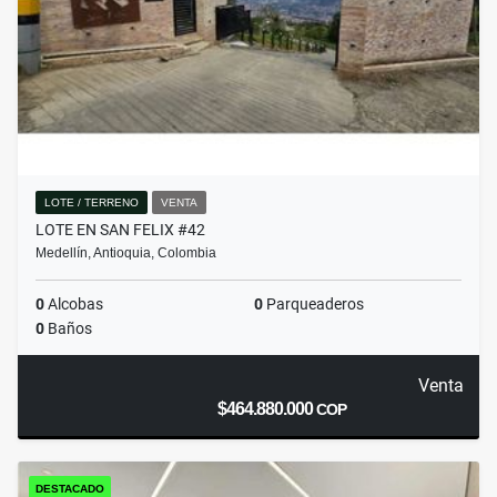
LOTE / TERRENO
VENTA
LOTE EN SAN FELIX #42
Medellín, Antioquia, Colombia
0
Alcobas
0
Parqueaderos
0
Baños
Venta
$464.880.000
COP
DESTACADO