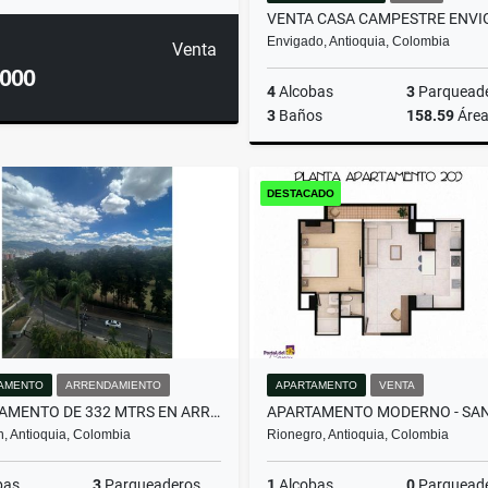
Envigado, Antioquia, Colombia
Venta
.000
4
Alcobas
3
Parquead
3
Baños
158.59
Áre
DESTACADO
$1.080.000.000
AMENTO
ARRENDAMIENTO
APARTAMENTO
VENTA
APARTAMENTO DE 332 MTRS EN ARRIENDO EN EL POBLADO, MEDELLÍN
n, Antioquia, Colombia
Rionegro, Antioquia, Colombia
bas
3
Parqueaderos
1
Alcobas
0
Parquead