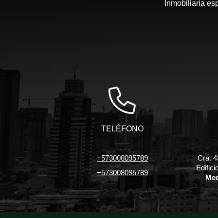
Inmobiliaria es
TELÉFONO
+573008095789
Cra. 4
Edific
+573008095789
Med