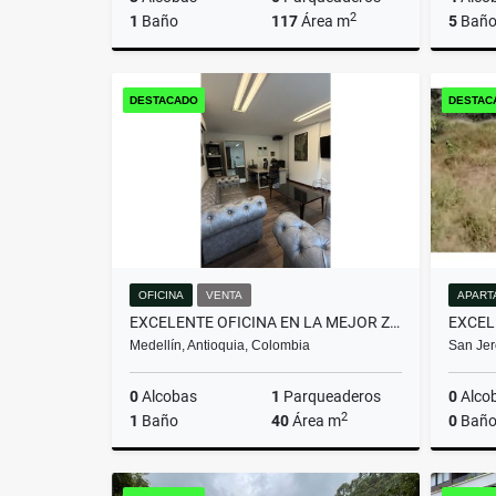
2
1
Baño
117
Área m
5
Baño
Venta
DESTACADO
DESTAC
$810.000.000
OFICINA
VENTA
APART
EXCELENTE OFICINA EN LA MEJOR ZONA DE NEGOCIOS DE EL POBLADO
Medellín, Antioquia, Colombia
San Jer
0
Alcobas
1
Parqueaderos
0
Alco
2
1
Baño
40
Área m
0
Baño
Venta