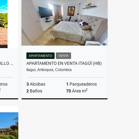
$420.000.000
APARTAMENTO
VENTA
HERMOSA CASA FINCA PANTANILLO ENVIGADO, ALTO DE PALMAS
APARTAMENTO EN VENTA ITAGÜÍ (HB)
Itagui, Antioquia, Colombia
eros
3
Alcobas
1
Parqueaderos
2
2
2
Baños
70
Área m
Venta
Venta
$420.000.000