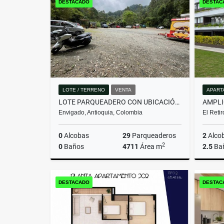
DESTACADO
DESTAC
$500.000.000
LOTE / TERRENO
VENTA
APART
LOTE PARQUEADERO CON UBICACIÓN ESTRATÉGICA EN ENVIGADO
Envigado, Antioquia, Colombia
El Reti
0
Alcobas
29
Parqueaderos
2
Alco
2
0
Baños
4711
Área m
2.5
Ba
Venta
DESTACADO
DESTAC
$1.990.000.000