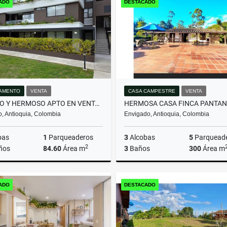
ADO
DESTACADO
$380.000.000
$11.235.000.000
AMENTO
VENTA
CASA CAMPESTRE
VENTA
AMPLIO Y HERMOSO APTO EN VENTA EN EL RETIRO
ro, Antioquia, Colombia
Envigado, Antioquia, Colombia
bas
1
Parqueaderos
3
Alcobas
5
Parquead
2
ños
84.60
Área m
3
Baños
300
Área m
Venta
ADO
DESTACADO
$790.000.000
$2.650.000.000