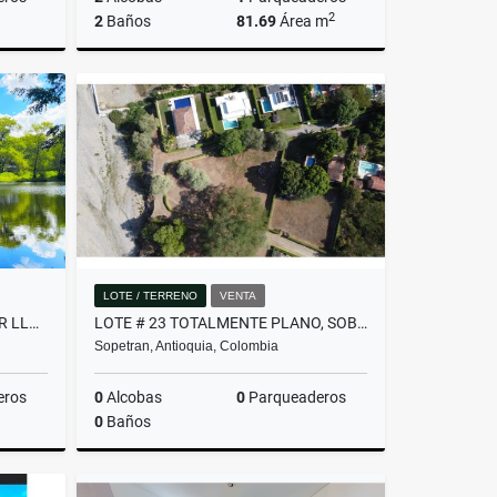
2
2
Baños
81.69
Área m
Venta
Venta
$580.000.000
LOTE / TERRENO
VENTA
VENTA DE LOTE PARA PARCELAR LLANOGRANDE
LOTE # 23 TOTALMENTE PLANO, SOBRE LA VIA PRINCIPAL DE SOPETRAN
Sopetran, Antioquia, Colombia
eros
0
Alcobas
0
Parqueaderos
0
Baños
Venta
Venta