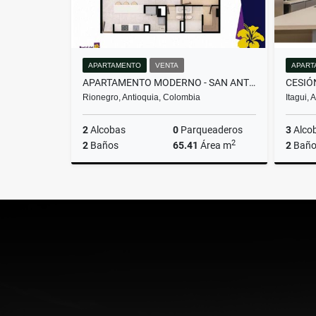
APARTAMENTO
VENTA
APART
APARTAMENTO MODERNO - SAN ANTONIO DE PEREIRA
Rionegro, Antioquia, Colombia
Itagui,
2
Alcobas
0
Parqueaderos
3
Alco
2
2
Baños
65.41
Área m
2
Baño
Venta
$510.000.000