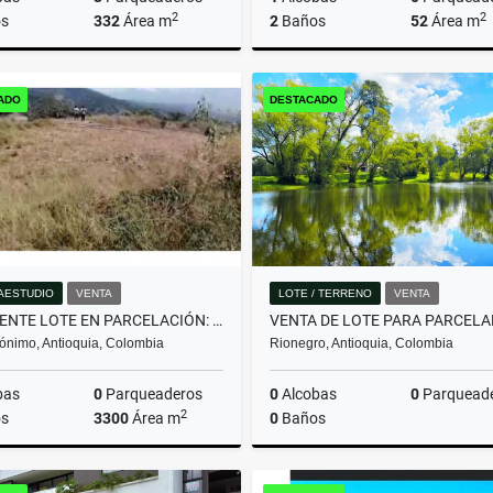
2
2
s
332
Área m
2
Baños
52
Área m
Arrendamiento
ADO
DESTACADO
$16.000.000
$410.000.000
AESTUDIO
VENTA
LOTE / TERRENO
VENTA
EXCELENTE LOTE EN PARCELACIÓN: SANTA FÉ DE ANTIOQUIA.
ónimo, Antioquia, Colombia
Rionegro, Antioquia, Colombia
bas
0
Parqueaderos
0
Alcobas
0
Parquead
2
s
3300
Área m
0
Baños
Venta