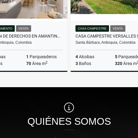
AMENTO
VENTA
CASA CAMPESTRE
VENTA
CESIÓN DE DERECHOS EN AMANTINA ITAGÜÍ: UNA COMPRA INTELIGENTE
 Antioquia, Colombia
Santa Bárbara, Antioquia, Colombia
bas
1
Parqueaderos
4
Alcobas
5
Parquead
2
s
70
Área m
3
Baños
320
Área m
Venta
$440.000.000
$465.000.000
QUIÉNES SOMOS