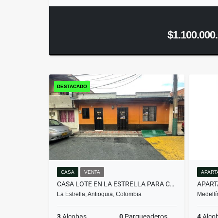
$1.100.000
DESTACADO
CASA
VENTA
APART
CASA LOTE EN LA ESTRELLA PARA CONSTRUIR O DESARROLLAR
La Estrella, Antioquia, Colombia
Medellí
3
Alcobas
0
Parqueaderos
4
Alco