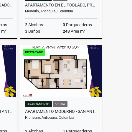
VENTA CASA CAMPESTRE ENVIGADO MLS#249244
APARTAMENTO EN EL POBLADO, PROYECTO NUEVO PARA DISEÑAR A TU ESTILO
Medellín, Antioquia, Colombia
eros
2
Alcobas
3
Parqueaderos
2
2
a m
3
Baños
243
Área m
Venta
Venta
DESTACADO
$2.650.000.000
APARTAMENTO
VENTA
APARTAMENTO MODERNO - SAN ANTONIO DE PEREIRA
APARTAMENTO MODERNO - SAN ANTONIO DE PEREIRA
Rionegro, Antioquia, Colombia
eros
2
Alcobas
1
Parqueaderos