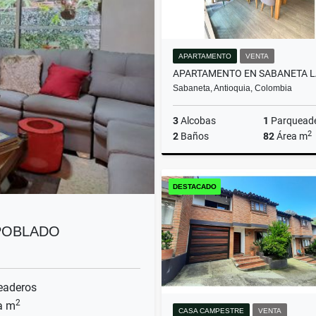
APARTAMENTO
VENTA
Sabaneta, Antioquia, Colombia
3
Alcobas
1
Parquead
2
2
Baños
82
Área m
DESTACADO
$520.000.000
 POBLADO
eaderos
2
a m
CASA CAMPESTRE
VENTA