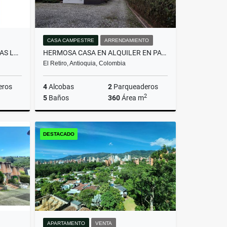
CASA CAMPESTRE
ARRENDAMIENTO
APARTAMENTO EN SABANETA LAS LOMITAS
HERMOSA CASA EN ALQUILER EN PARCELACIÓN CAMPESTRE EN EL RETIRO
El Retiro, Antioquia, Colombia
eros
4
Alcobas
2
Parqueaderos
2
5
Baños
360
Área m
Venta
Arrendamiento
DESTACADO
$13.000.000
APARTAMENTO
VENTA