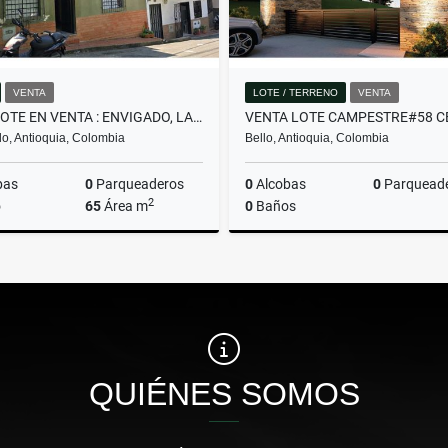
VENTA
LOTE / TERRENO
VENTA
CASALOTE EN VENTA : ENVIGADO, LA SEBASTIANA
o, Antioquia, Colombia
Bello, Antioquia, Colombia
bas
0
Parqueaderos
0
Alcobas
0
Parquead
2
o
65
Área m
0
Baños
Venta
$430.000.000
$382.480.000
QUIÉNES SOMOS