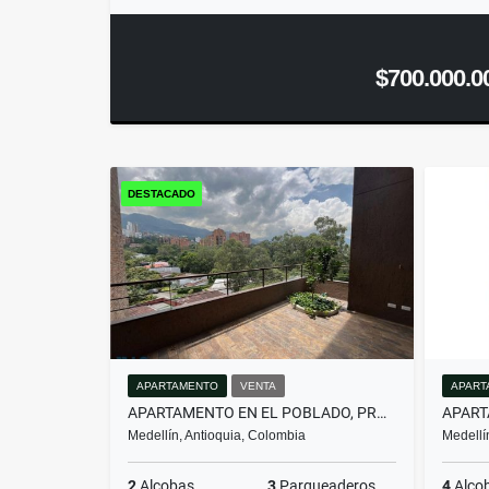
$700.000.0
DESTACADO
APARTAMENTO
VENTA
APART
APARTAMENTO EN EL POBLADO, PROYECTO NUEVO PARA DIS...(MLS#259674)
Medellín, Antioquia, Colombia
Medellí
2
Alcobas
3
Parqueaderos
4
Alco