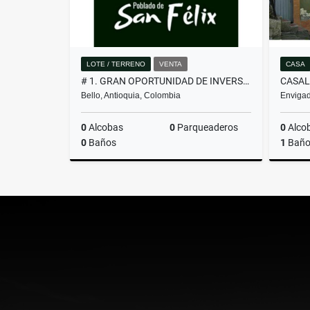
LOTE / TERRENO
VENTA
CASA
# 1. GRAN OPORTUNIDAD DE INVERSIÓN, LOTE EN VENTA EN SAN FÉLIX
Bello, Antioquia, Colombia
Envigad
0
Alcobas
0
Parqueaderos
0
Alco
0
Baños
1
Bañ
Venta
$260.000.000