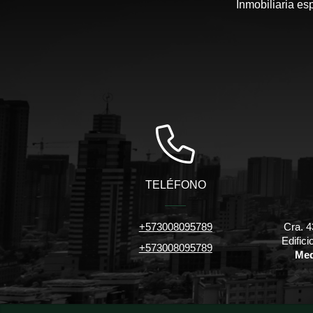
Inmobiliaria es
TELÉFONO
+573008095789
Cra. 4
Edific
+573008095789
Med