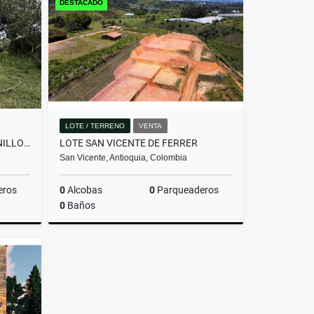
DESTACADO
$2.800.000.000
LOTE / TERRENO
VENTA
LOTE EN PARCELACIÓN PANTANILLO ENVIGADO ALTOS DE LA MANUELA
LOTE SAN VICENTE DE FERRER
San Vicente, Antioquia, Colombia
eros
0
Alcobas
0
Parqueaderos
0
Baños
Venta
Venta
$205.000.000