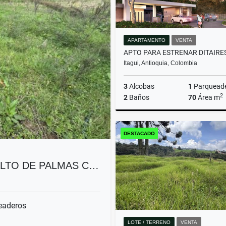
APARTAMENTO
VENTA
Itagui, Antioquia, Colombia
3
Alcobas
1
Parquead
2
2
Baños
70
Área m
DESTACADO
$550.000.000
ALTO DE PALMAS C…
eaderos
LOTE / TERRENO
VENTA