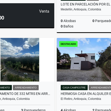
Medellín, Antioquia, Colombia
Venta
00
0
Alcobas
0
Parquead
0
Baños
DESTACADO
$600.000.000
AMENTO
ARRENDAMIENTO
CASA CAMPESTRE
ARRENDAMIENT
APARTAMENTO DE 332 MTRS EN ARRIENDO EN EL POBLADO, MEDELLÍN
n, Antioquia, Colombia
El Retiro, Antioquia, Colombia
bas
3
Parqueaderos
4
Alcobas
2
Parquead