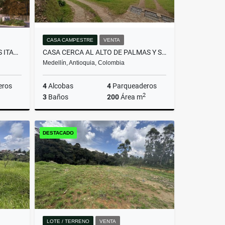
CASA CAMPESTRE
VENTA
APTO PARA ESTRENAR DITAIRES ITAGUI
CASA CERCA AL ALTO DE PALMAS Y SANTA ELENA
Medellín, Antioquia, Colombia
eros
4
Alcobas
4
Parqueaderos
2
3
Baños
200
Área m
Venta
Venta
DESTACADO
$1.200.000.000
LOTE / TERRENO
VENTA