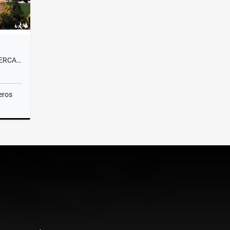
VENTA LOTE CAMPESTRE#58 CERCA A MEDELLÍN, VISTA PANORÁMICA SIN PEAJE
eros
Venta