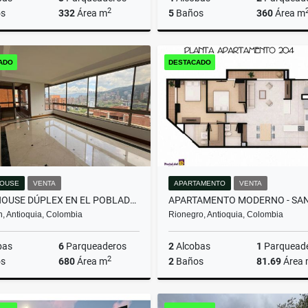
2
s
332
Área m
5
Baños
360
Área m
Arrendamiento
Arrenda
ADO
DESTACADO
$16.000.000
$13.000.000
OUSE
VENTA
APARTAMENTO
VENTA
PENTHOUSE DÚPLEX EN EL POBLADO: VISTAS, ESPACIOS Y EXCLUSIVIDAD.
n, Antioquia, Colombia
Rionegro, Antioquia, Colombia
bas
6
Parqueaderos
2
Alcobas
1
Parquead
2
s
680
Área m
2
Baños
81.69
Área
Venta