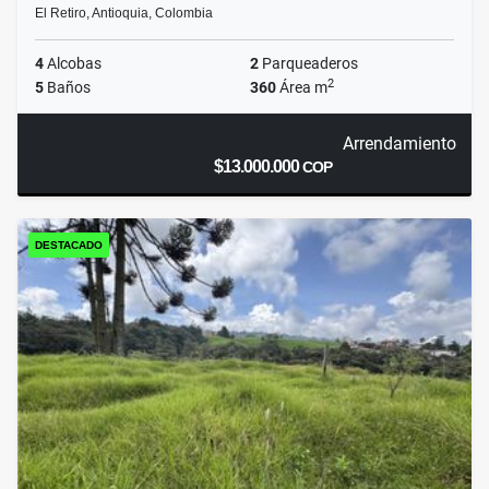
El Retiro, Antioquia, Colombia
4
Alcobas
2
Parqueaderos
2
5
Baños
360
Área m
Arrendamiento
$13.000.000
COP
DESTACADO