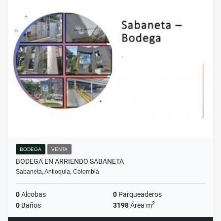
BODEGA
VENTA
BODEGA EN ARRIENDO SABANETA
Sabaneta, Antioquia, Colombia
0
Alcobas
0
Parqueaderos
2
0
Baños
3198
Área m