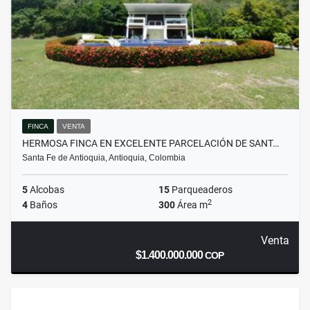
FINCA
VENTA
HERMOSA FINCA EN EXCELENTE PARCELACIÓN DE SANT…
Santa Fe de Antioquia, Antioquia, Colombia
5
Alcobas
15
Parqueaderos
2
4
Baños
300
Área m
Venta
$1.400.000.000
COP