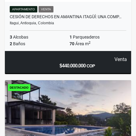
APARTAMENTO
VENTA
CESIÓN DE DERECHOS EN AMANTINA ITAGÜÍ: UNA COMP…
Itagui, Antioquia, Colombia
3
Alcobas
1
Parqueaderos
2
2
Baños
70
Área m
Venta
$440.000.000
COP
DESTACADO