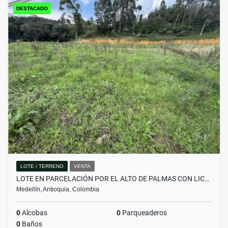
DESTACADO
LOTE / TERRENO
VENTA
LOTE EN PARCELACIÓN POR EL ALTO DE PALMAS CON LIC…
Medellín, Antioquia, Colombia
0
Alcobas
0
Parqueaderos
0
Baños