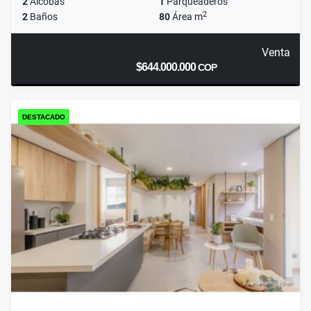
2
Alcobas
1
Parqueaderos
2
2
Baños
80
Área m
Venta
$644.000.000
COP
DESTACADO