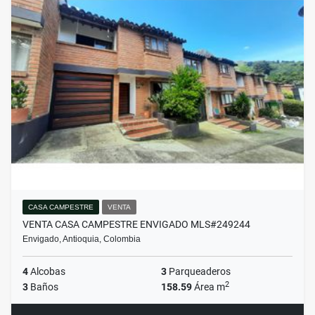
CASA CAMPESTRE
VENTA
VENTA CASA CAMPESTRE ENVIGADO MLS#249244
Envigado, Antioquia, Colombia
4
Alcobas
3
Parqueaderos
2
3
Baños
158.59
Área m