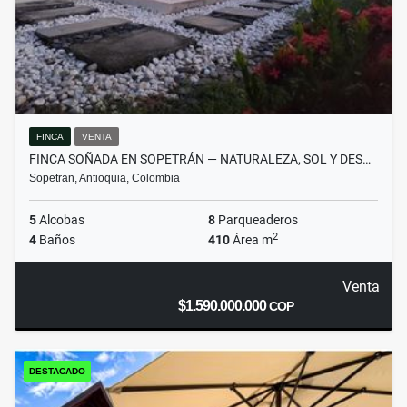
FINCA
VENTA
FINCA SOÑADA EN SOPETRÁN — NATURALEZA, SOL Y DES…
Sopetran, Antioquia, Colombia
5
Alcobas
8
Parqueaderos
2
4
Baños
410
Área m
Venta
$1.590.000.000
COP
DESTACADO