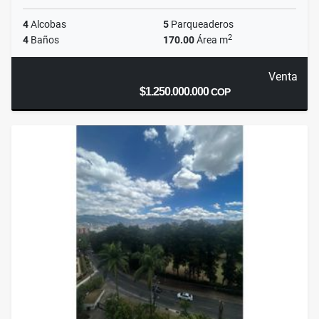
4
Alcobas
5
Parqueaderos
2
4
Baños
170.00
Área m
Venta
$1.250.000.000
COP