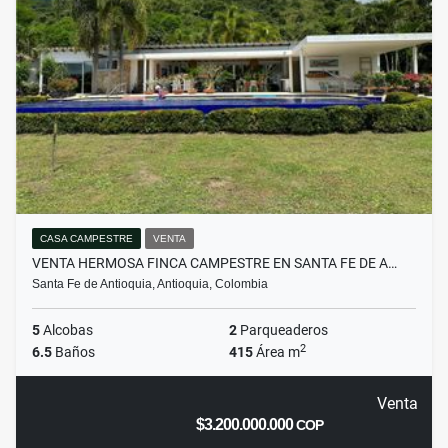
CASA CAMPESTRE
VENTA
VENTA HERMOSA FINCA CAMPESTRE EN SANTA FE DE A…
Santa Fe de Antioquia, Antioquia, Colombia
5
Alcobas
2
Parqueaderos
2
6.5
Baños
415
Área m
Venta
$3.200.000.000
COP