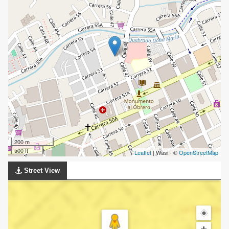
200 m
500 ft
Leaflet
| Wasi - ©
OpenStreetMap
Street View