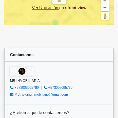
Ver Ubicación
en
street view
Contáctanos
MB INMOBILIARIA
+573008095789
|
+573008095789
MB.holdinginmobiliario@gmail.com
¿Prefieres que te contactemos?