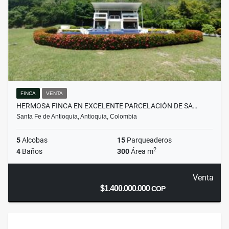
FINCA
VENTA
HERMOSA FINCA EN EXCELENTE PARCELACIÓN DE SA…
Santa Fe de Antioquia, Antioquia, Colombia
5
Alcobas
15
Parqueaderos
2
4
Baños
300
Área m
Venta
$1.400.000.000
COP