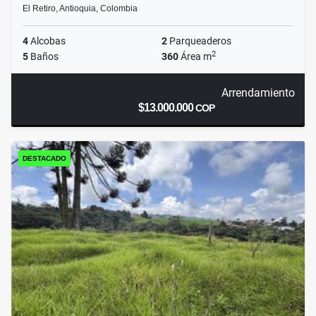
El Retiro, Antioquia, Colombia
4
Alcobas
2
Parqueaderos
2
5
Baños
360
Área m
Arrendamiento
$13.000.000
COP
DESTACADO