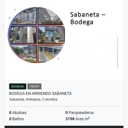
BODEGA
VENTA
BODEGA EN ARRIENDO SABANETA
Sabaneta, Antioquia, Colombia
0
Alcobas
0
Parqueaderos
2
0
Baños
3198
Área m