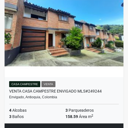
CASA CAMPESTRE
VENTA
VENTA CASA CAMPESTRE ENVIGADO MLS#249244
Envigado, Antioquia, Colombia
4
Alcobas
3
Parqueaderos
2
3
Baños
158.59
Área m