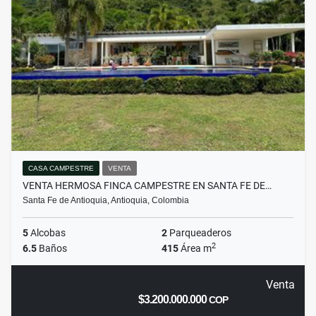
CASA CAMPESTRE
VENTA
VENTA HERMOSA FINCA CAMPESTRE EN SANTA FE DE…
Santa Fe de Antioquia, Antioquia, Colombia
5
Alcobas
2
Parqueaderos
2
6.5
Baños
415
Área m
Venta
$3.200.000.000
COP