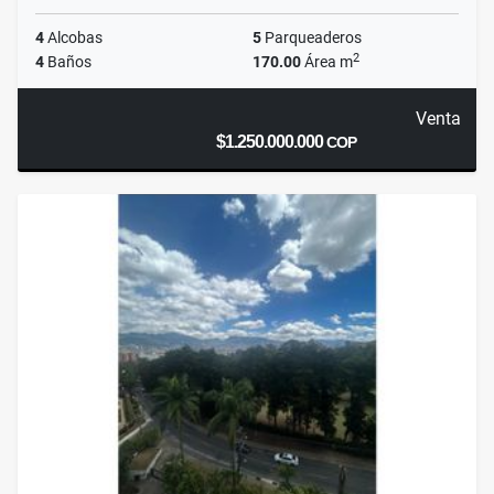
4
Alcobas
5
Parqueaderos
2
4
Baños
170.00
Área m
Venta
$1.250.000.000
COP