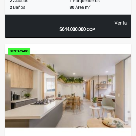
2
Alcobas
1
Parqueaderos
2
2
Baños
80
Área m
Venta
$644.000.000
COP
DESTACADO