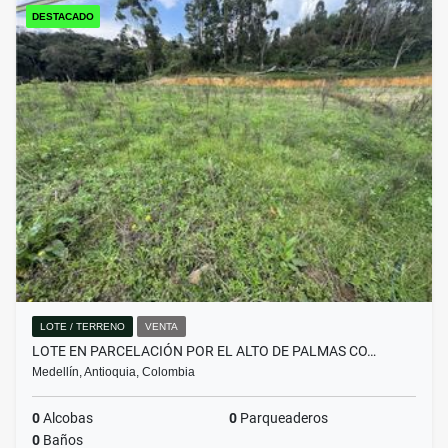
DESTACADO
LOTE / TERRENO
VENTA
LOTE EN PARCELACIÓN POR EL ALTO DE PALMAS CO…
Medellín, Antioquia, Colombia
0
Alcobas
0
Parqueaderos
0
Baños