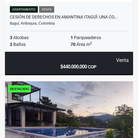
APARTAMENTO
VENTA
CESIÓN DE DERECHOS EN AMANTINA ITAGÜÍ: UNA CO…
Itagui, Antioquia, Colombia
3
Alcobas
1
Parqueaderos
2
2
Baños
70
Área m
Venta
$440.000.000
COP
DESTACADO