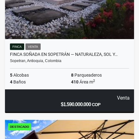
FINCA
VENTA
FINCA SOÑADA EN SOPETRÁN — NATURALEZA, SOL Y…
Sopetran, Antioquia, Colombia
5
Alcobas
8
Parqueaderos
2
4
Baños
410
Área m
Venta
$1.590.000.000
COP
DESTACADO