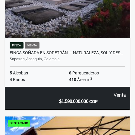
FINCA
VENTA
FINCA SOÑADA EN SOPETRÁN — NATURALEZA, SOL Y DES…
Sopetran, Antioquia, Colombia
5
Alcobas
8
Parqueaderos
2
4
Baños
410
Área m
Venta
$1.590.000.000
COP
DESTACADO