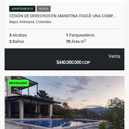
APARTAMENTO
VENTA
CESIÓN DE DERECHOS EN AMANTINA ITAGÜÍ: UNA COMP…
Itagui, Antioquia, Colombia
3
Alcobas
1
Parqueaderos
2
2
Baños
70
Área m
Venta
$440.000.000
COP
DESTACADO