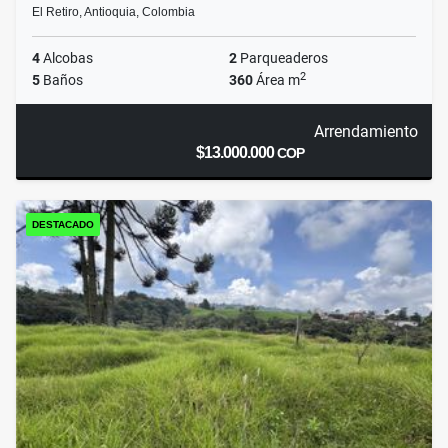
El Retiro, Antioquia, Colombia
4
Alcobas
2
Parqueaderos
2
5
Baños
360
Área m
Arrendamiento
$13.000.000
COP
DESTACADO