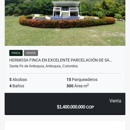
FINCA
VENTA
HERMOSA FINCA EN EXCELENTE PARCELACIÓN DE SA…
Santa Fe de Antioquia, Antioquia, Colombia
5
Alcobas
15
Parqueaderos
2
4
Baños
300
Área m
Venta
$1.400.000.000
COP