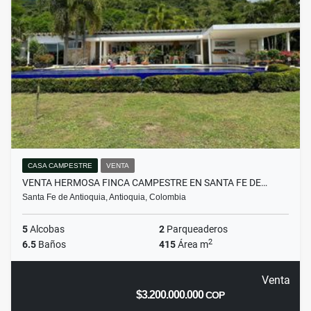
CASA CAMPESTRE
VENTA
VENTA HERMOSA FINCA CAMPESTRE EN SANTA FE DE…
Santa Fe de Antioquia, Antioquia, Colombia
5
Alcobas
2
Parqueaderos
2
6.5
Baños
415
Área m
Venta
$3.200.000.000
COP