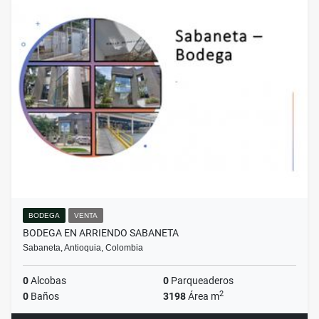
BODEGA
VENTA
BODEGA EN ARRIENDO SABANETA
Sabaneta, Antioquia, Colombia
0
Alcobas
0
Parqueaderos
2
0
Baños
3198
Área m