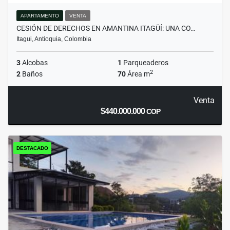
APARTAMENTO
VENTA
CESIÓN DE DERECHOS EN AMANTINA ITAGÜÍ: UNA CO…
Itagui, Antioquia, Colombia
3
Alcobas
1
Parqueaderos
2
2
Baños
70
Área m
Venta
$440.000.000
COP
DESTACADO