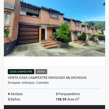
CASA CAMPESTRE
VENTA
VENTA CASA CAMPESTRE ENVIGADO MLS#249244
Envigado, Antioquia, Colombia
4
Alcobas
3
Parqueaderos
2
3
Baños
158.59
Área m