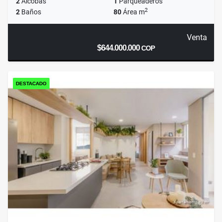
2
Alcobas
1
Parqueaderos
2
2
Baños
80
Área m
Venta
$644.000.000
COP
DESTACADO