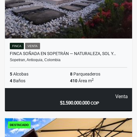
FINCA
VENTA
FINCA SOÑADA EN SOPETRÁN — NATURALEZA, SOL Y…
Sopetran, Antioquia, Colombia
5
Alcobas
8
Parqueaderos
2
4
Baños
410
Área m
Venta
$1.590.000.000
COP
DESTACADO