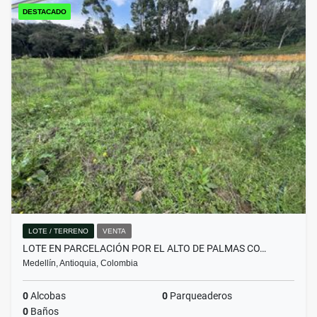
DESTACADO
LOTE / TERRENO
VENTA
LOTE EN PARCELACIÓN POR EL ALTO DE PALMAS CO…
Medellín, Antioquia, Colombia
0
Alcobas
0
Parqueaderos
0
Baños