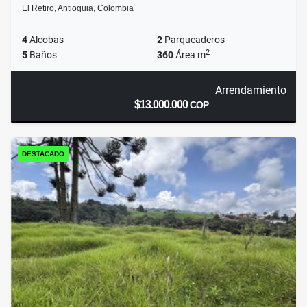
El Retiro, Antioquia, Colombia
4
Alcobas
2
Parqueaderos
2
5
Baños
360
Área m
Arrendamiento
$13.000.000
COP
DESTACADO