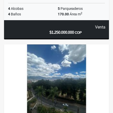
4
Alcobas
5
Parqueaderos
2
4
Baños
170.00
Área m
Venta
$1.250.000.000
COP