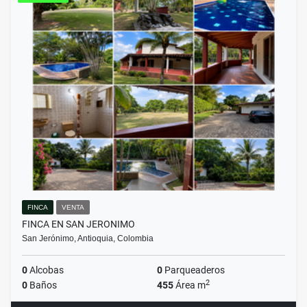
FINCA
VENTA
FINCA EN SAN JERONIMO
San Jerónimo, Antioquia, Colombia
0
Alcobas
0
Parqueaderos
2
0
Baños
455
Área m