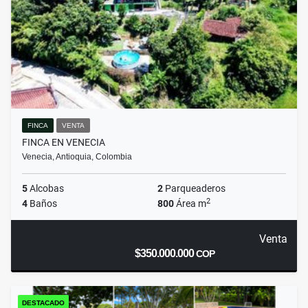
FINCA
VENTA
FINCA EN VENECIA
Venecia, Antioquia, Colombia
5
Alcobas
2
Parqueaderos
2
4
Baños
800
Área m
Venta
$350.000.000
COP
DESTACADO