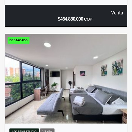
Venta
$464.880.000
COP
DESTACADO
APARTAESTUDIO
VENTA