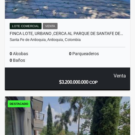
LOTE COMERCIAL
VENTA
FINCA LOTE, URBANO ,CERCA AL PARQUE DE SANTAFE DE…
Santa Fe de Antioquia, Antioquia, Colombia
0
Alcobas
0
Parqueaderos
0
Baños
Venta
$3.200.000.000
COP
DESTACADO