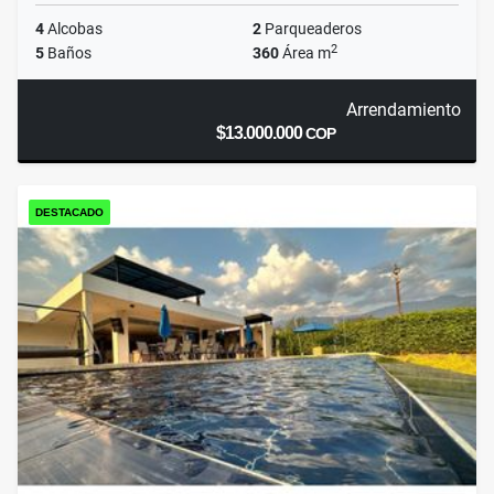
4
Alcobas
2
Parqueaderos
2
5
Baños
360
Área m
Arrendamiento
$13.000.000
COP
DESTACADO