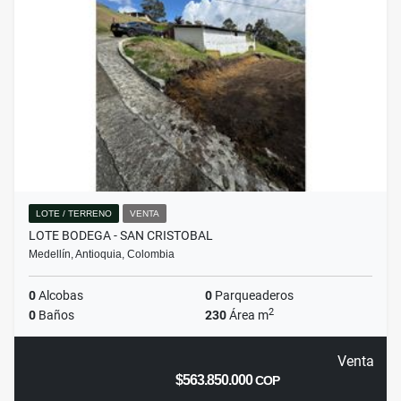
LOTE / TERRENO
VENTA
LOTE BODEGA - SAN CRISTOBAL
Medellín, Antioquia, Colombia
0
Alcobas
0
Parqueaderos
2
0
Baños
230
Área m
Venta
$563.850.000
COP