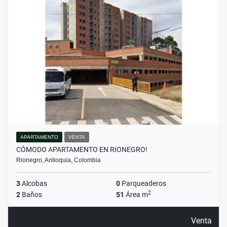
APARTAMENTO
VENTA
CÓMODO APARTAMENTO EN RIONEGRO!
Rionegro, Antioquia, Colombia
3
Alcobas
0
Parqueaderos
2
2
Baños
51
Área m
Venta