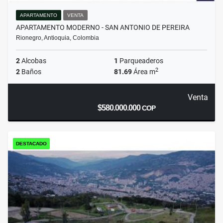
APARTAMENTO
VENTA
APARTAMENTO MODERNO - SAN ANTONIO DE PEREIRA
Rionegro, Antioquia, Colombia
2
Alcobas
1
Parqueaderos
2
2
Baños
81.69
Área m
Venta
$580.000.000
COP
DESTACADO