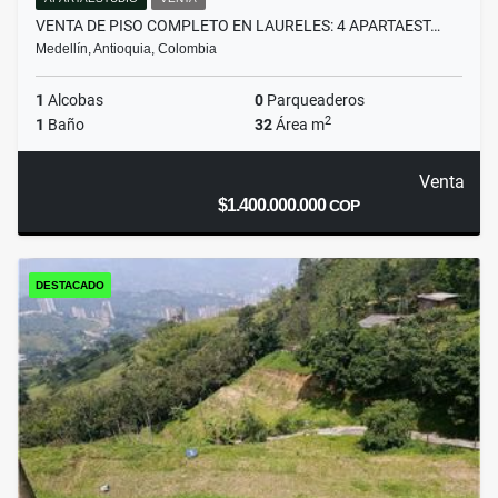
VENTA DE PISO COMPLETO EN LAURELES: 4 APARTAEST…
Medellín, Antioquia, Colombia
1
Alcobas
0
Parqueaderos
2
1
Baño
32
Área m
Venta
$1.400.000.000
COP
DESTACADO