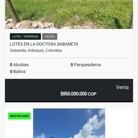
LOTE / TERRENO
VENTA
LOTES EN LA DOCTORA SABANETA
Sabaneta, Antioquia, Colombia
0
Alcobas
0
Parqueaderos
0
Baños
Venta
$950.000.000
COP
DESTACADO