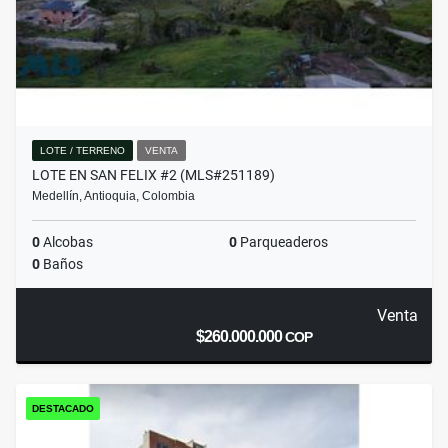
LOTE / TERRENO
VENTA
LOTE EN SAN FELIX #2 (MLS#251189)
Medellín, Antioquia, Colombia
0
Alcobas
0
Parqueaderos
0
Baños
Venta
$260.000.000
COP
DESTACADO