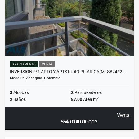
APARTAMENTO
VENTA
INVERSION 2*1 APTO Y APTSTUDIO PILARICA(MLS#2462…
Medellín, Antioquia, Colombia
3
Alcobas
2
Parqueaderos
2
2
Baños
87.00
Área m
Venta
$540.000.000
COP