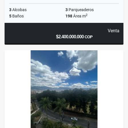
3
Alcobas
3
Parqueaderos
2
5
Baños
198
Área m
Venta
$2.400.000.000
COP