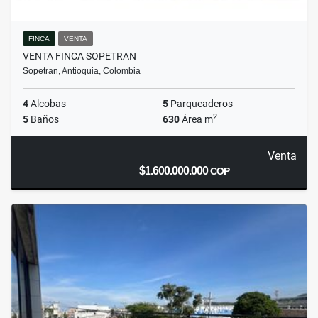
FINCA
VENTA
VENTA FINCA SOPETRAN
Sopetran, Antioquia, Colombia
4
Alcobas
5
Parqueaderos
2
5
Baños
630
Área m
Venta
$1.600.000.000
COP