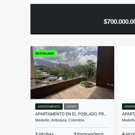
$700.000.0
DESTACADO
APARTAMENTO
VENTA
APART
APARTAMENTO EN EL POBLADO, PROYECTO NUEVO PARA DIS...(MLS#259674)
Medellín, Antioquia, Colombia
Medellí
2
Alcobas
3
Parqueaderos
4
Alco