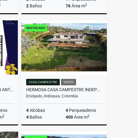
2
2
2
Baños
76
Área m
miento
Venta
DESTACADO
$607.200.000
CASA CAMPESTRE
VENTA
APARTAMENTO MODERNO - SAN ANTONIO DE PEREIRA
HERMOSA CASA CAMPESTRE INDEPENDIENTE EN EL ALTO DE LAS PALMAS
Envigado, Antioquia, Colombia
eros
4
Alcobas
4
Parqueaderos
2
2
 m
4
Baños
400
Área m
Venta
Venta