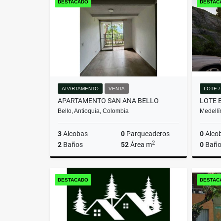
DESTACADO
DESTAC
$699.360.000
APARTAMENTO
VENTA
LOTE 
APARTAMENTO SAN ANA BELLO
Bello, Antioquia, Colombia
Medellí
3
Alcobas
0
Parqueaderos
0
Alco
2
2
Baños
52
Área m
0
Baño
Venta
DESTACADO
DESTAC
$280.000.000.000