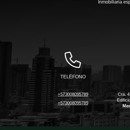
Inmobiliaria es
TELÉFONO
+573008095789
Cra. 4
Edific
+573008095789
Med