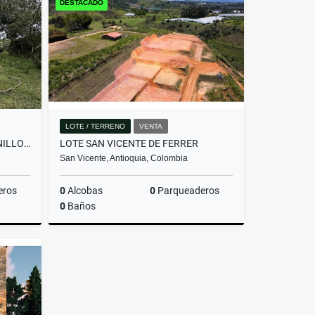
DESTACADO
$2.800.000.000
LOTE / TERRENO
VENTA
LOTE EN PARCELACIÓN PANTANILLO ENVIGADO ALTOS DE LA MANUELA
LOTE SAN VICENTE DE FERRER
San Vicente, Antioquia, Colombia
eros
0
Alcobas
0
Parqueaderos
0
Baños
Venta
Venta
$205.000.000