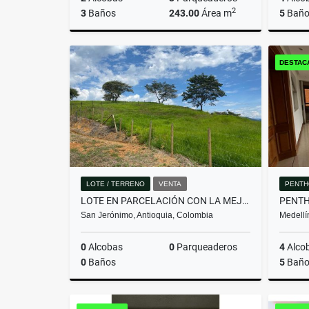
2
3
Baños
243.00
Área m
5
Baño
Venta
DESTAC
$2.650.000.000
LOTE / TERRENO
VENTA
PENTH
LOTE EN PARCELACIÓN CON LA MEJOR VISTA DEL SECTOR
San Jerónimo, Antioquia, Colombia
Medellí
0
Alcobas
0
Parqueaderos
4
Alco
0
Baños
5
Baño
Venta