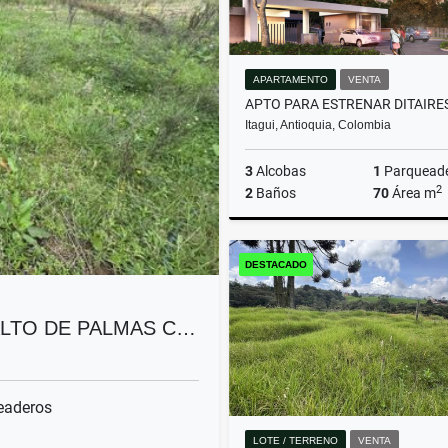
APARTAMENTO
VENTA
Itagui, Antioquia, Colombia
3
Alcobas
1
Parquead
2
2
Baños
70
Área m
DESTACADO
$550.000.000
ALTO DE PALMAS C…
eaderos
LOTE / TERRENO
VENTA