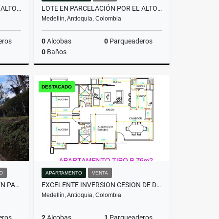
LOTE EN PARCELACIÓN POR EL ALTO DE PALMAS CON LICENCIA
LOTE EN PARCELACIÓN POR EL ALTO DE PALMAS CON LICENCIA
Medellín, Antioquia, Colombia
eros
0
Alcobas
0
Parqueaderos
0
Baños
Venta
Venta
DESTACADO
$800.000.000
O
APARTAMENTO
VENTA
HERMOSA CASA EN ALQUILER EN PARCELACIÓN CAMPESTRE EN EL RETIRO
EXCELENTE INVERSION CESION DE DERECHOS ACABADO MODERNO -FLORESTA
Medellín, Antioquia, Colombia
eros
2
Alcobas
1
Parqueaderos