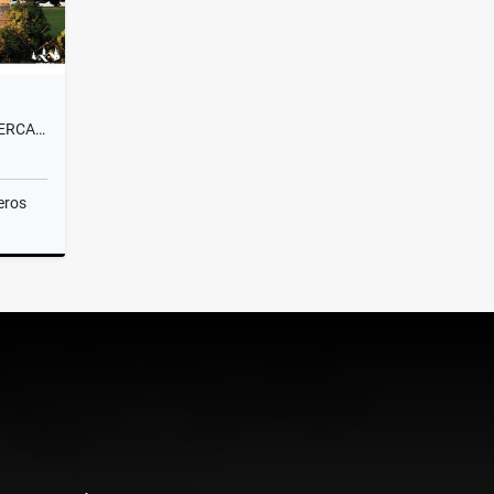
VENTA LOTE CAMPESTRE#58 CERCA A MEDELLÍN, VISTA PANORÁMICA SIN PEAJE
eros
Venta