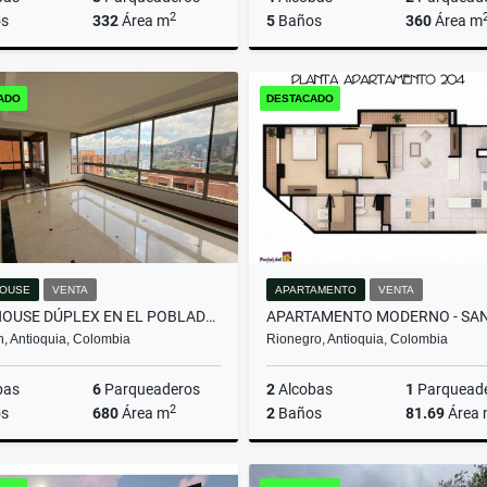
2
s
332
Área m
5
Baños
360
Área m
Arrendamiento
Arrenda
ADO
DESTACADO
$16.000.000
$13.000.000
OUSE
VENTA
APARTAMENTO
VENTA
PENTHOUSE DÚPLEX EN EL POBLADO: VISTAS, ESPACIOS Y EXCLUSIVIDAD.
n, Antioquia, Colombia
Rionegro, Antioquia, Colombia
bas
6
Parqueaderos
2
Alcobas
1
Parquead
2
s
680
Área m
2
Baños
81.69
Área
Venta