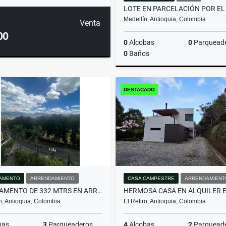
Medellín, Antioquia, Colombia
Venta
00
0
Alcobas
0
Parquead
0
Baños
DESTACADO
$600.000.000
AMENTO
ARRENDAMIENTO
CASA CAMPESTRE
ARRENDAMIENT
APARTAMENTO DE 332 MTRS EN ARRIENDO EN EL POBLADO, MEDELLÍN
n, Antioquia, Colombia
El Retiro, Antioquia, Colombia
bas
3
Parqueaderos
4
Alcobas
2
Parquead