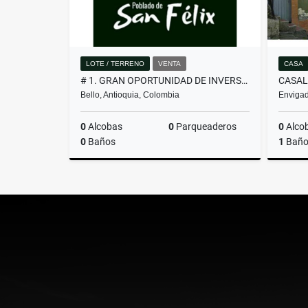
LOTE / TERRENO
VENTA
CASA
# 1. GRAN OPORTUNIDAD DE INVERSIÓN, LOTE EN VENTA EN SAN FÉLIX
Bello, Antioquia, Colombia
Envigad
0
Alcobas
0
Parqueaderos
0
Alco
0
Baños
1
Bañ
Venta
$260.000.000