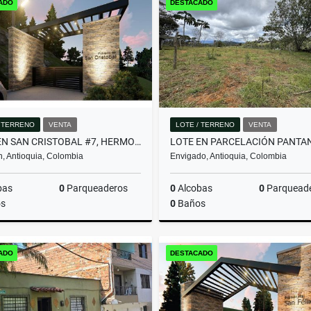
ADO
DESTACADO
$3.950.000.000
$580.000.000
/ TERRENO
VENTA
LOTE / TERRENO
VENTA
LOTE EN SAN CRISTOBAL #7, HERMOSA VISTA PANORAMICA EN PARCELACION
n, Antioquia, Colombia
Envigado, Antioquia, Colombia
bas
0
Parqueaderos
0
Alcobas
0
Parquead
s
0
Baños
Venta
ADO
DESTACADO
$357.480.000
$2.000.000.000