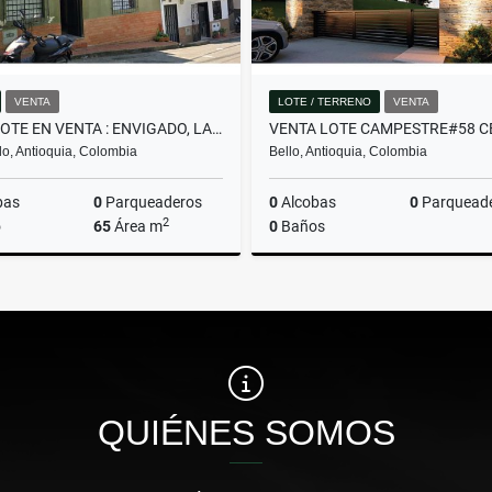
VENTA
LOTE / TERRENO
VENTA
CASALOTE EN VENTA : ENVIGADO, LA SEBASTIANA
o, Antioquia, Colombia
Bello, Antioquia, Colombia
bas
0
Parqueaderos
0
Alcobas
0
Parquead
2
o
65
Área m
0
Baños
Venta
$430.000.000
$382.480.000
QUIÉNES SOMOS