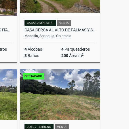
CASA CAMPESTRE
VENTA
APTO PARA ESTRENAR DITAIRES ITAGUI
CASA CERCA AL ALTO DE PALMAS Y SANTA ELENA
Medellín, Antioquia, Colombia
eros
4
Alcobas
4
Parqueaderos
2
3
Baños
200
Área m
Venta
Venta
DESTACADO
$1.200.000.000
LOTE / TERRENO
VENTA