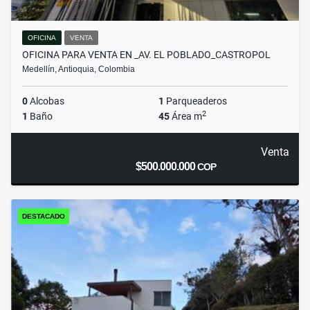
OFICINA
VENTA
OFICINA PARA VENTA EN _AV. EL POBLADO_CASTROPOL
Medellín, Antioquia, Colombia
0
Alcobas
1
Parqueaderos
2
1
Baño
45
Área m
Venta
$500.000.000
COP
DESTACADO