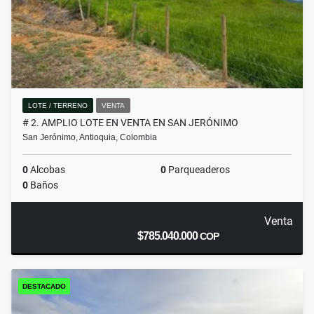
LOTE / TERRENO
VENTA
# 2. AMPLIO LOTE EN VENTA EN SAN JERÓNIMO
San Jerónimo, Antioquia, Colombia
0
Alcobas
0
Parqueaderos
0
Baños
Venta
$785.040.000
COP
DESTACADO