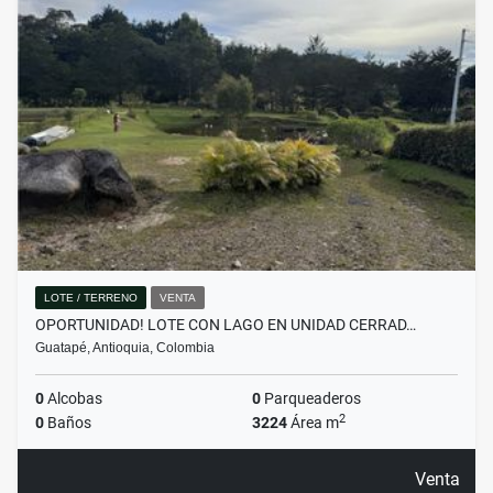
LOTE / TERRENO
VENTA
OPORTUNIDAD! LOTE CON LAGO EN UNIDAD CERRAD…
Guatapé, Antioquia, Colombia
0
Alcobas
0
Parqueaderos
2
0
Baños
3224
Área m
Venta