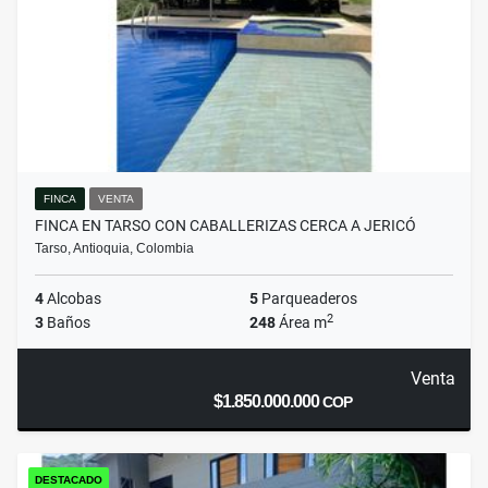
FINCA
VENTA
FINCA EN TARSO CON CABALLERIZAS CERCA A JERICÓ
Tarso, Antioquia, Colombia
4
Alcobas
5
Parqueaderos
2
3
Baños
248
Área m
Venta
$1.850.000.000
COP
DESTACADO