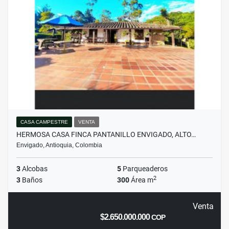
CASA CAMPESTRE
VENTA
HERMOSA CASA FINCA PANTANILLO ENVIGADO, ALTO…
Envigado, Antioquia, Colombia
3
Alcobas
5
Parqueaderos
2
3
Baños
300
Área m
Venta
$2.650.000.000
COP