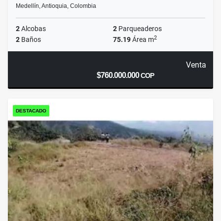
Medellín, Antioquia, Colombia
2
Alcobas
2
Parqueaderos
2
2
Baños
75.19
Área m
Venta
$760.000.000
COP
DESTACADO