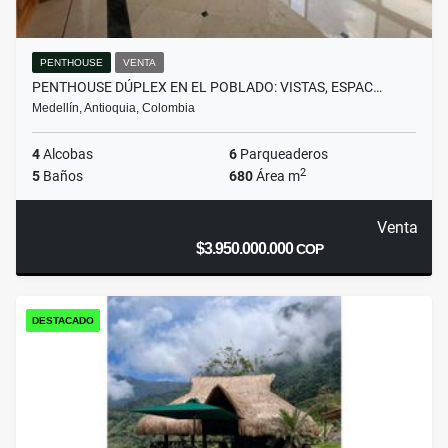
PENTHOUSE
VENTA
PENTHOUSE DÚPLEX EN EL POBLADO: VISTAS, ESPAC…
Medellín, Antioquia, Colombia
4
Alcobas
6
Parqueaderos
2
5
Baños
680
Área m
Venta
$3.950.000.000
COP
DESTACADO