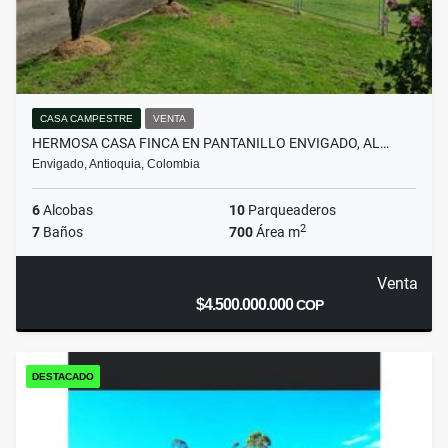
CASA CAMPESTRE
VENTA
HERMOSA CASA FINCA EN PANTANILLO ENVIGADO, AL…
Envigado, Antioquia, Colombia
6
Alcobas
10
Parqueaderos
2
7
Baños
700
Área m
Venta
$4.500.000.000
COP
DESTACADO