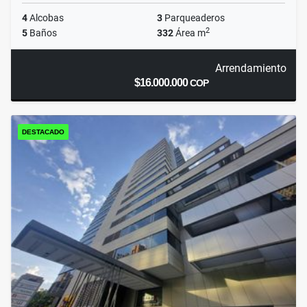
4
Alcobas
3
Parqueaderos
2
5
Baños
332
Área m
Arrendamiento
$16.000.000
COP
DESTACADO