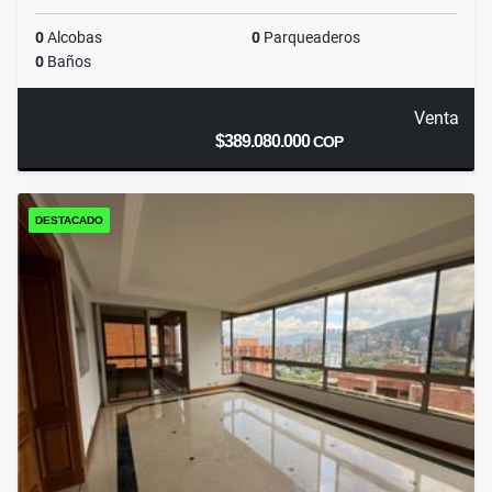
0
Alcobas
0
Parqueaderos
0
Baños
Venta
$389.080.000
COP
DESTACADO