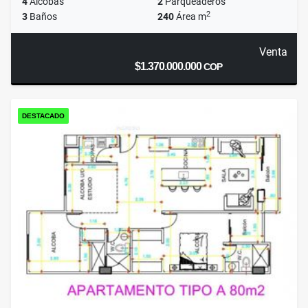
4
Alcobas
2
Parqueaderos
2
3
Baños
240
Área m
Venta
$1.370.000.000
COP
DESTACADO