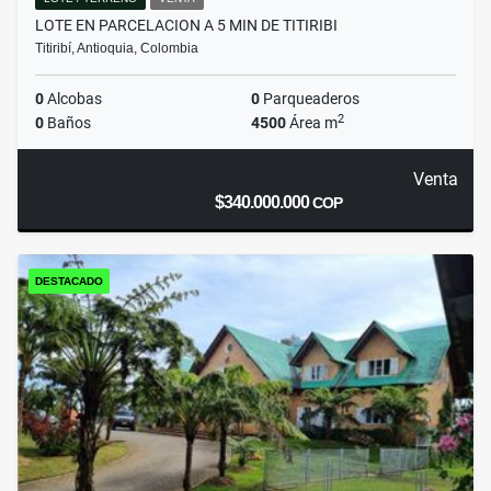
LOTE EN PARCELACION A 5 MIN DE TITIRIBI
Titiribí, Antioquia, Colombia
0
Alcobas
0
Parqueaderos
2
0
Baños
4500
Área m
Venta
$340.000.000
COP
DESTACADO