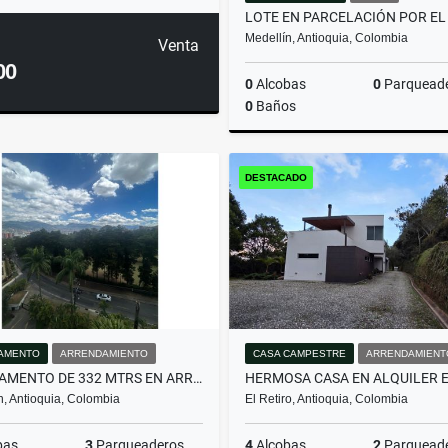
Medellín, Antioquia, Colombia
Venta
00
0
Alcobas
0
Parquead
0
Baños
DESTACADO
$600.000.000
AMENTO
ARRENDAMIENTO
CASA CAMPESTRE
ARRENDAMIENT
APARTAMENTO DE 332 MTRS EN ARRIENDO EN EL POBLADO, MEDELLÍN
n, Antioquia, Colombia
El Retiro, Antioquia, Colombia
bas
3
Parqueaderos
4
Alcobas
2
Parquead