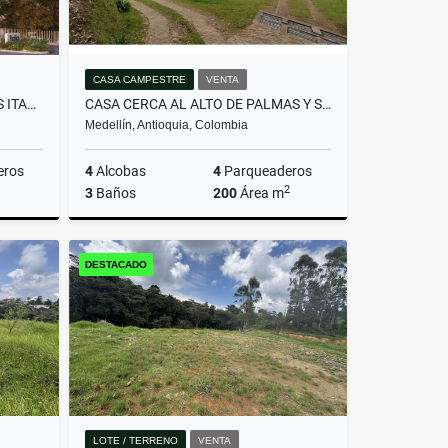
CASA CAMPESTRE
VENTA
APTO PARA ESTRENAR DITAIRES ITAGUI
CASA CERCA AL ALTO DE PALMAS Y SANTA ELENA
Medellín, Antioquia, Colombia
eros
4
Alcobas
4
Parqueaderos
2
3
Baños
200
Área m
Venta
Venta
DESTACADO
$1.200.000.000
LOTE / TERRENO
VENTA