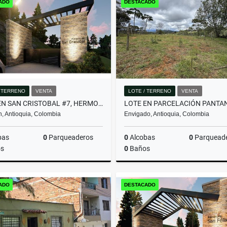
ADO
DESTACADO
$3.950.000.000
$580.000.000
/ TERRENO
VENTA
LOTE / TERRENO
VENTA
LOTE EN SAN CRISTOBAL #7, HERMOSA VISTA PANORAMICA EN PARCELACION
n, Antioquia, Colombia
Envigado, Antioquia, Colombia
bas
0
Parqueaderos
0
Alcobas
0
Parquead
s
0
Baños
Venta
ADO
DESTACADO
$357.480.000
$2.000.000.000