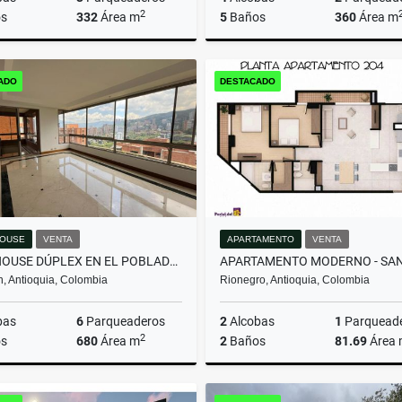
2
s
332
Área m
5
Baños
360
Área m
Arrendamiento
Arrenda
ADO
DESTACADO
$16.000.000
$13.000.000
OUSE
VENTA
APARTAMENTO
VENTA
PENTHOUSE DÚPLEX EN EL POBLADO: VISTAS, ESPACIOS Y EXCLUSIVIDAD.
n, Antioquia, Colombia
Rionegro, Antioquia, Colombia
bas
6
Parqueaderos
2
Alcobas
1
Parquead
2
s
680
Área m
2
Baños
81.69
Área
Venta