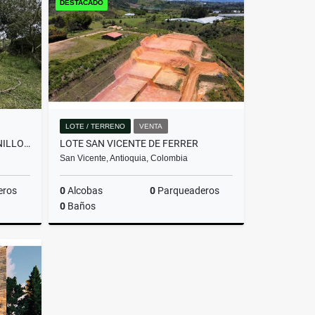
DESTACADO
$2.800.000.000
LOTE / TERRENO
VENTA
LOTE EN PARCELACIÓN PANTANILLO ENVIGADO ALTOS DE LA MANUELA
LOTE SAN VICENTE DE FERRER
San Vicente, Antioquia, Colombia
eros
0
Alcobas
0
Parqueaderos
0
Baños
Venta
Venta
$205.000.000