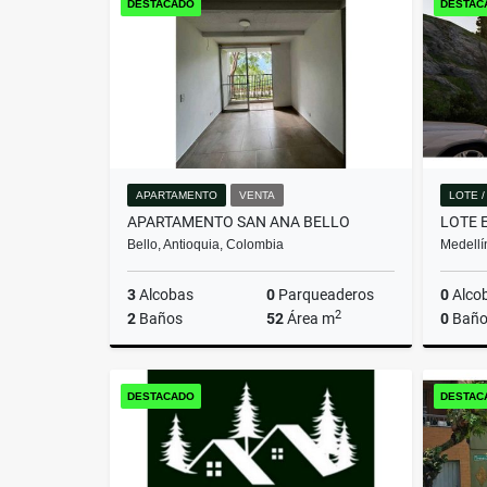
DESTACADO
DESTAC
$699.360.000
APARTAMENTO
VENTA
LOTE 
APARTAMENTO SAN ANA BELLO
Bello, Antioquia, Colombia
Medellí
3
Alcobas
0
Parqueaderos
0
Alco
2
2
Baños
52
Área m
0
Baño
Venta
DESTACADO
DESTAC
$280.000.000.000