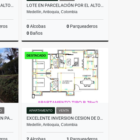
LOTE EN PARCELACIÓN POR EL ALTO DE PALMAS CON LICENCIA
LOTE EN PARCELACIÓN POR EL ALTO DE PALMAS CON LICENCIA
Medellín, Antioquia, Colombia
eros
0
Alcobas
0
Parqueaderos
0
Baños
Venta
Venta
DESTACADO
$800.000.000
O
APARTAMENTO
VENTA
HERMOSA CASA EN ALQUILER EN PARCELACIÓN CAMPESTRE EN EL RETIRO
EXCELENTE INVERSION CESION DE DERECHOS ACABADO MODERNO -FLORESTA
Medellín, Antioquia, Colombia
eros
2
Alcobas
1
Parqueaderos