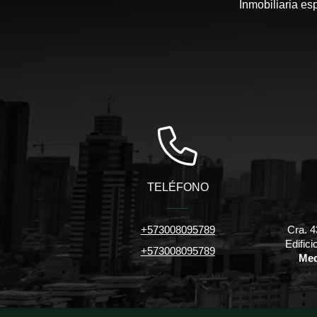
Inmobiliaria es
TELÉFONO
+573008095789
Cra. 4
Edific
+573008095789
Med