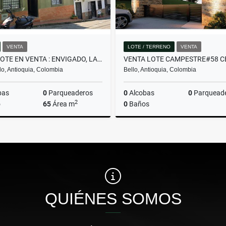
VENTA
LOTE / TERRENO
VENTA
CASALOTE EN VENTA : ENVIGADO, LA SEBASTIANA
o, Antioquia, Colombia
Bello, Antioquia, Colombia
bas
0
Parqueaderos
0
Alcobas
0
Parquead
2
o
65
Área m
0
Baños
Venta
$430.000.000
$382.480.000
QUIÉNES SOMOS