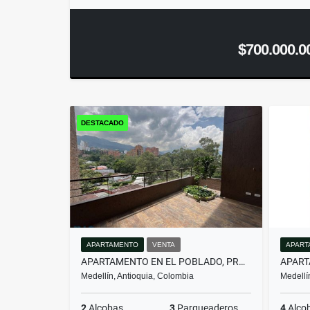
$700.000.0
DESTACADO
APARTAMENTO
VENTA
APART
APARTAMENTO EN EL POBLADO, PROYECTO NUEVO PARA DIS...(MLS#259674)
Medellín, Antioquia, Colombia
Medellí
2
Alcobas
3
Parqueaderos
4
Alco