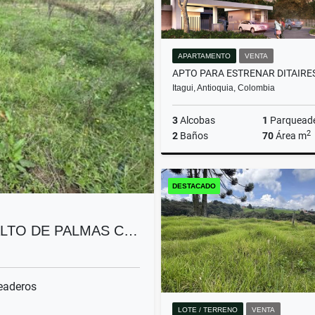
APARTAMENTO
VENTA
Itagui, Antioquia, Colombia
3
Alcobas
1
Parquead
2
2
Baños
70
Área m
DESTACADO
$550.000.000
ALTO DE PALMAS C…
eaderos
LOTE / TERRENO
VENTA