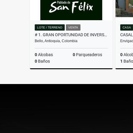
LOTE / TERRENO
VENTA
CASA
# 1. GRAN OPORTUNIDAD DE INVERSIÓN, LOTE EN VENTA EN SAN FÉLIX
Bello, Antioquia, Colombia
Envigad
0
Alcobas
0
Parqueaderos
0
Alco
0
Baños
1
Bañ
Venta
$260.000.000