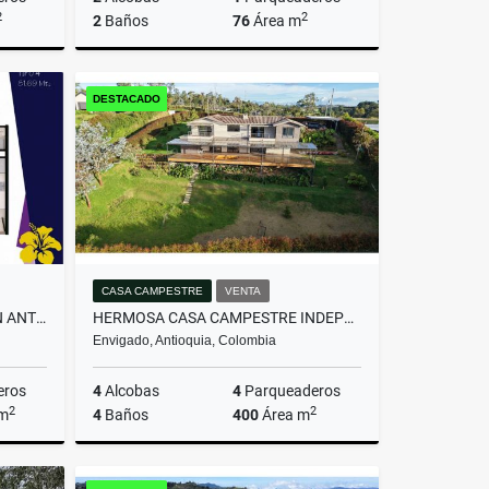
2
2
2
Baños
76
Área m
miento
Venta
DESTACADO
$607.200.000
CASA CAMPESTRE
VENTA
APARTAMENTO MODERNO - SAN ANTONIO DE PEREIRA
HERMOSA CASA CAMPESTRE INDEPENDIENTE EN EL ALTO DE LAS PALMAS
Envigado, Antioquia, Colombia
eros
4
Alcobas
4
Parqueaderos
2
2
 m
4
Baños
400
Área m
Venta
Venta