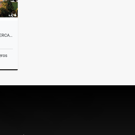
VENTA LOTE CAMPESTRE#58 CERCA A MEDELLÍN, VISTA PANORÁMICA SIN PEAJE
eros
Venta