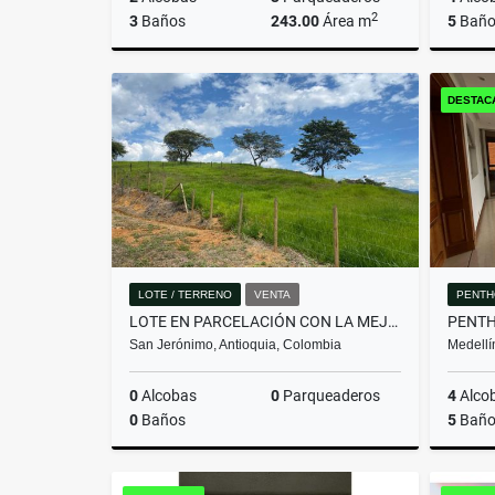
2
3
Baños
243.00
Área m
5
Baño
Venta
DESTAC
$2.650.000.000
LOTE / TERRENO
VENTA
PENTH
LOTE EN PARCELACIÓN CON LA MEJOR VISTA DEL SECTOR
San Jerónimo, Antioquia, Colombia
Medellí
0
Alcobas
0
Parqueaderos
4
Alco
0
Baños
5
Baño
Venta