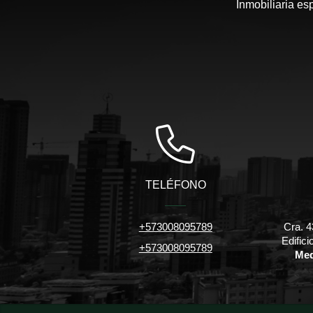
Inmobiliaria es
TELÉFONO
+573008095789
Cra. 4
Edific
+573008095789
Med