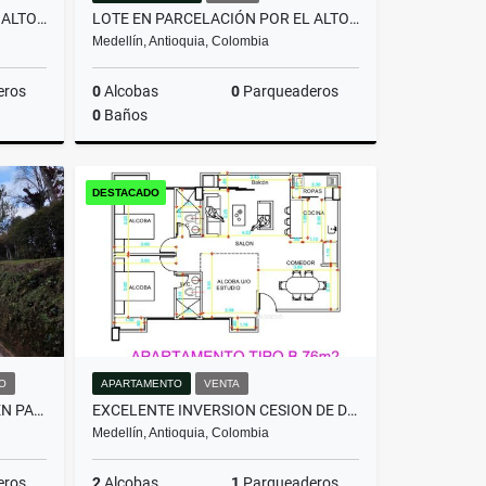
LOTE EN PARCELACIÓN POR EL ALTO DE PALMAS CON LICENCIA
LOTE EN PARCELACIÓN POR EL ALTO DE PALMAS CON LICENCIA
Medellín, Antioquia, Colombia
eros
0
Alcobas
0
Parqueaderos
0
Baños
Venta
Venta
DESTACADO
$800.000.000
O
APARTAMENTO
VENTA
HERMOSA CASA EN ALQUILER EN PARCELACIÓN CAMPESTRE EN EL RETIRO
EXCELENTE INVERSION CESION DE DERECHOS ACABADO MODERNO -FLORESTA
Medellín, Antioquia, Colombia
eros
2
Alcobas
1
Parqueaderos