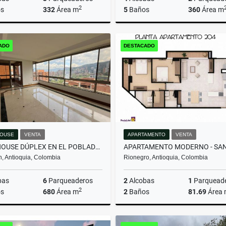
2
s
332
Área m
5
Baños
360
Área m
Arrendamiento
Arrenda
ADO
DESTACADO
$16.000.000
$13.000.000
OUSE
VENTA
APARTAMENTO
VENTA
PENTHOUSE DÚPLEX EN EL POBLADO: VISTAS, ESPACIOS Y EXCLUSIVIDAD.
n, Antioquia, Colombia
Rionegro, Antioquia, Colombia
bas
6
Parqueaderos
2
Alcobas
1
Parquead
2
s
680
Área m
2
Baños
81.69
Área
Venta