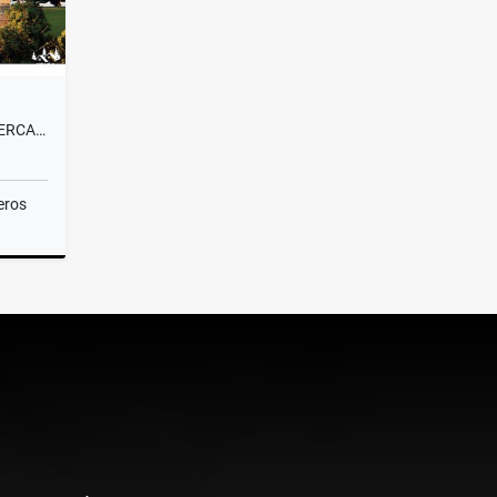
VENTA LOTE CAMPESTRE#58 CERCA A MEDELLÍN, VISTA PANORÁMICA SIN PEAJE
eros
Venta