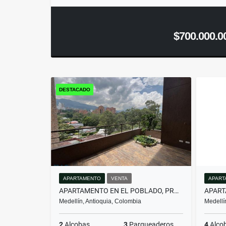
$700.000.0
DESTACADO
APARTAMENTO
VENTA
APART
APARTAMENTO EN EL POBLADO, PROYECTO NUEVO PARA DIS...(MLS#259674)
Medellín, Antioquia, Colombia
Medellí
2
Alcobas
3
Parqueaderos
4
Alco