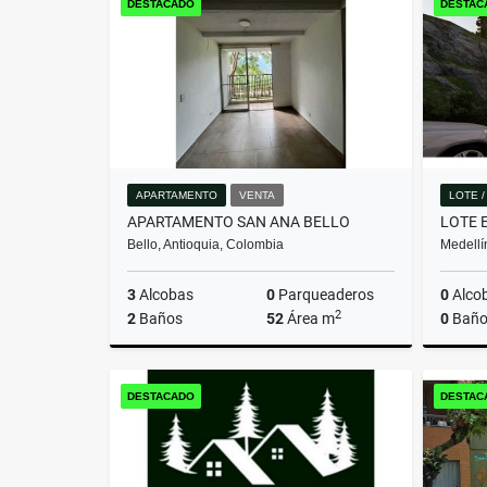
DESTACADO
DESTAC
$699.360.000
APARTAMENTO
VENTA
LOTE 
APARTAMENTO SAN ANA BELLO
Bello, Antioquia, Colombia
Medellí
3
Alcobas
0
Parqueaderos
0
Alco
2
2
Baños
52
Área m
0
Baño
Venta
DESTACADO
DESTAC
$280.000.000.000