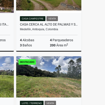
CASA CAMPESTRE
VENTA
APTO PARA ESTRENAR DITAIRES ITAGUI
CASA CERCA AL ALTO DE PALMAS Y SANTA ELENA
Medellín, Antioquia, Colombia
eros
4
Alcobas
4
Parqueaderos
2
3
Baños
200
Área m
Venta
Venta
DESTACADO
$1.200.000.000
LOTE / TERRENO
VENTA