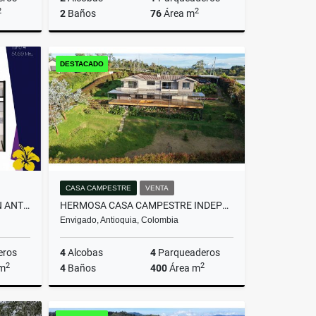
2
2
2
Baños
76
Área m
miento
Venta
DESTACADO
$607.200.000
CASA CAMPESTRE
VENTA
APARTAMENTO MODERNO - SAN ANTONIO DE PEREIRA
HERMOSA CASA CAMPESTRE INDEPENDIENTE EN EL ALTO DE LAS PALMAS
Envigado, Antioquia, Colombia
eros
4
Alcobas
4
Parqueaderos
2
2
 m
4
Baños
400
Área m
Venta
Venta