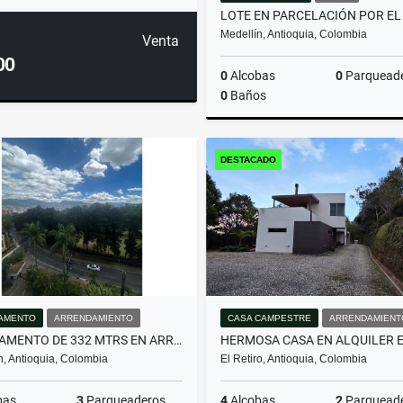
Medellín, Antioquia, Colombia
Venta
00
0
Alcobas
0
Parquead
0
Baños
DESTACADO
$600.000.000
AMENTO
ARRENDAMIENTO
CASA CAMPESTRE
ARRENDAMIENT
APARTAMENTO DE 332 MTRS EN ARRIENDO EN EL POBLADO, MEDELLÍN
n, Antioquia, Colombia
El Retiro, Antioquia, Colombia
bas
3
Parqueaderos
4
Alcobas
2
Parquead