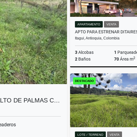
APARTAMENTO
VENTA
Itagui, Antioquia, Colombia
3
Alcobas
1
Parquead
2
2
Baños
70
Área m
DESTACADO
$550.000.000
ALTO DE PALMAS C…
eaderos
LOTE / TERRENO
VENTA