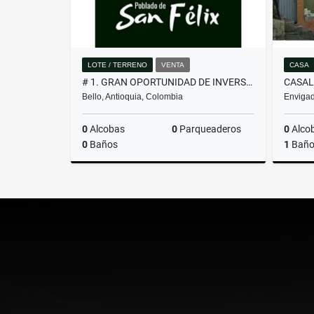
LOTE / TERRENO
VENTA
CASA
# 1. GRAN OPORTUNIDAD DE INVERSIÓN, LOTE EN VENTA EN SAN FÉLIX
Bello, Antioquia, Colombia
Envigad
0
Alcobas
0
Parqueaderos
0
Alco
0
Baños
1
Bañ
Venta
$260.000.000