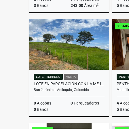
2
3
Baños
243.00
Área m
5
Baño
Venta
DESTAC
$2.650.000.000
LOTE / TERRENO
VENTA
PENTH
LOTE EN PARCELACIÓN CON LA MEJOR VISTA DEL SECTOR
San Jerónimo, Antioquia, Colombia
Medellí
0
Alcobas
0
Parqueaderos
4
Alco
0
Baños
5
Baño
Venta