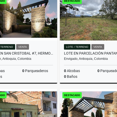
ADO
DESTACADO
$3.950.000.000
$580.000.000
/ TERRENO
VENTA
LOTE / TERRENO
VENTA
LOTE EN SAN CRISTOBAL #7, HERMOSA VISTA PANORAMICA EN PARCELACION
n, Antioquia, Colombia
Envigado, Antioquia, Colombia
bas
0
Parqueaderos
0
Alcobas
0
Parquead
s
0
Baños
Venta
ADO
DESTACADO
$357.480.000
$2.000.000.000