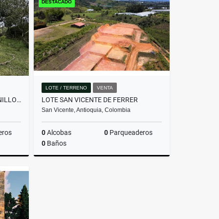
DESTACADO
$2.800.000.000
LOTE / TERRENO
VENTA
LOTE EN PARCELACIÓN PANTANILLO ENVIGADO ALTOS DE LA MANUELA
LOTE SAN VICENTE DE FERRER
San Vicente, Antioquia, Colombia
eros
0
Alcobas
0
Parqueaderos
0
Baños
Venta
Venta
$205.000.000