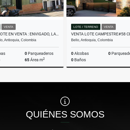
VENTA
LOTE / TERRENO
VENTA
CASALOTE EN VENTA : ENVIGADO, LA SEBASTIANA
o, Antioquia, Colombia
Bello, Antioquia, Colombia
bas
0
Parqueaderos
0
Alcobas
0
Parquead
2
o
65
Área m
0
Baños
Venta
$430.000.000
$382.480.000
QUIÉNES SOMOS