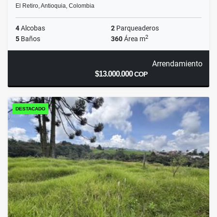
El Retiro, Antioquia, Colombia
4
Alcobas
2
Parqueaderos
2
5
Baños
360
Área m
Arrendamiento
$13.000.000
COP
DESTACADO