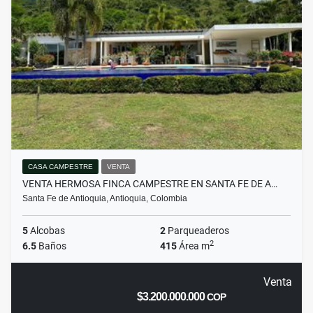
CASA CAMPESTRE
VENTA
VENTA HERMOSA FINCA CAMPESTRE EN SANTA FE DE A…
Santa Fe de Antioquia, Antioquia, Colombia
5
Alcobas
2
Parqueaderos
2
6.5
Baños
415
Área m
Venta
$3.200.000.000
COP