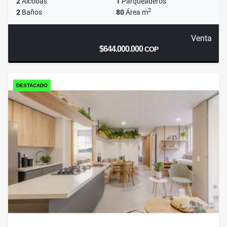
2
Alcobas
1
Parqueaderos
2
2
Baños
80
Área m
Venta
$644.000.000
COP
DESTACADO