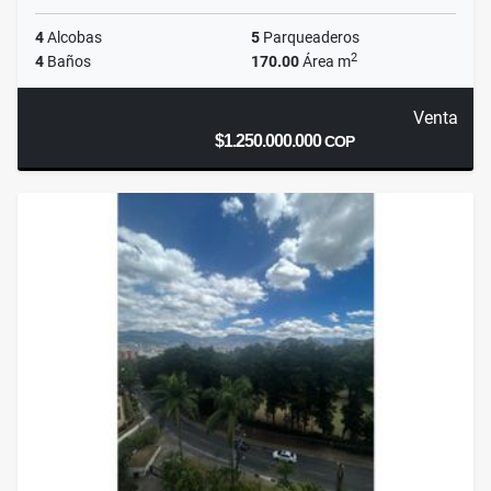
4
Alcobas
5
Parqueaderos
2
4
Baños
170.00
Área m
Venta
$1.250.000.000
COP