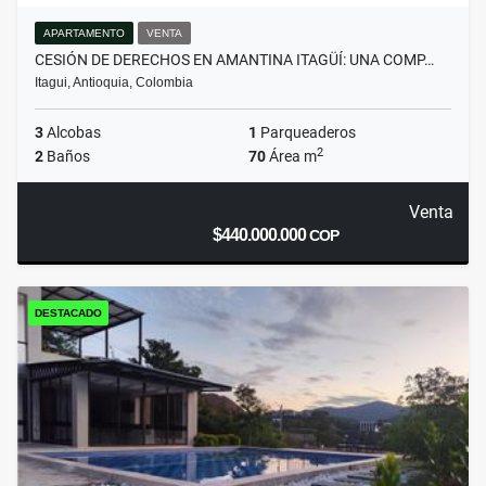
APARTAMENTO
VENTA
CESIÓN DE DERECHOS EN AMANTINA ITAGÜÍ: UNA COMP…
Itagui, Antioquia, Colombia
3
Alcobas
1
Parqueaderos
2
2
Baños
70
Área m
Venta
$440.000.000
COP
DESTACADO