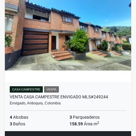
CASA CAMPESTRE
VENTA
VENTA CASA CAMPESTRE ENVIGADO MLS#249244
Envigado, Antioquia, Colombia
4
Alcobas
3
Parqueaderos
2
3
Baños
158.59
Área m