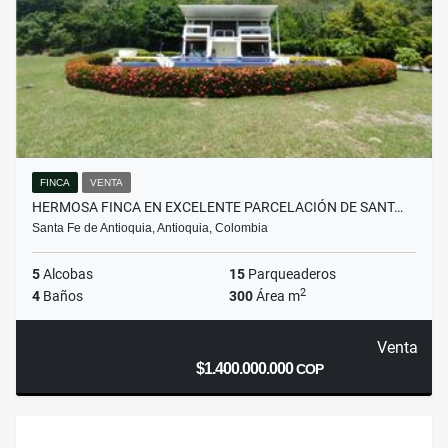
FINCA
VENTA
HERMOSA FINCA EN EXCELENTE PARCELACIÓN DE SANT…
Santa Fe de Antioquia, Antioquia, Colombia
5
Alcobas
15
Parqueaderos
2
4
Baños
300
Área m
Venta
$1.400.000.000
COP