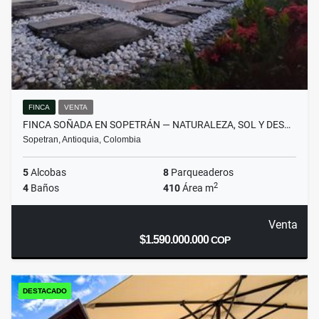
FINCA
VENTA
FINCA SOÑADA EN SOPETRÁN — NATURALEZA, SOL Y DES…
Sopetran, Antioquia, Colombia
5
Alcobas
8
Parqueaderos
2
4
Baños
410
Área m
Venta
$1.590.000.000
COP
DESTACADO