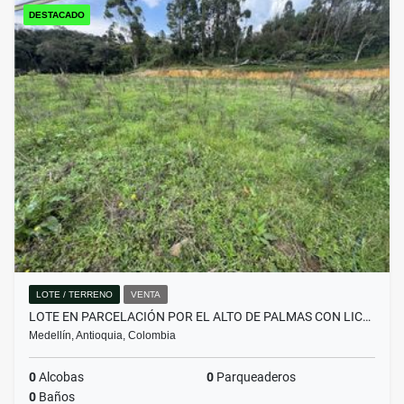
DESTACADO
LOTE / TERRENO
VENTA
LOTE EN PARCELACIÓN POR EL ALTO DE PALMAS CON LIC…
Medellín, Antioquia, Colombia
0
Alcobas
0
Parqueaderos
0
Baños