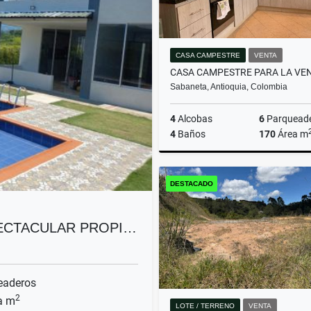
CASA CAMPESTRE
VENTA
Sabaneta, Antioquia, Colombia
4
Alcobas
6
Parquead
4
Baños
170
Área m
DESTACADO
$1.250.000.000
PECTACULAR PROPI…
eaderos
2
a m
LOTE / TERRENO
VENTA