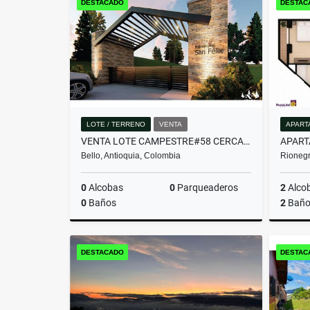
DESTACADO
DESTAC
$1.370.000.000
LOTE / TERRENO
VENTA
APART
VENTA LOTE CAMPESTRE#58 CERCA A MEDELLÍN, VISTA PANORÁMICA SIN PEAJE
Bello, Antioquia, Colombia
Rionegr
0
Alcobas
0
Parqueaderos
2
Alco
0
Baños
2
Baño
Venta
DESTACADO
DESTAC
$382.480.000