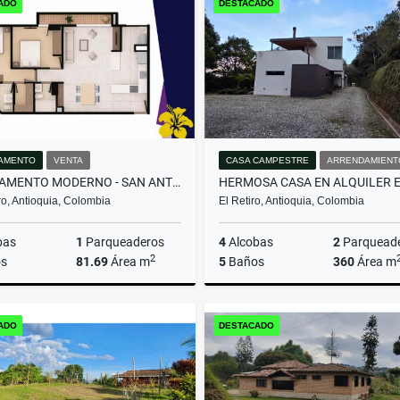
ADO
DESTACADO
$850.000.000
$1.800.000.000
AMENTO
VENTA
CASA CAMPESTRE
ARRENDAMIENT
APARTAMENTO MODERNO - SAN ANTONIO DE PEREIRA
o, Antioquia, Colombia
El Retiro, Antioquia, Colombia
bas
1
Parqueaderos
4
Alcobas
2
Parquead
2
s
81.69
Área m
5
Baños
360
Área m
Venta
Arrenda
ADO
DESTACADO
$580.000.000
$13.000.000