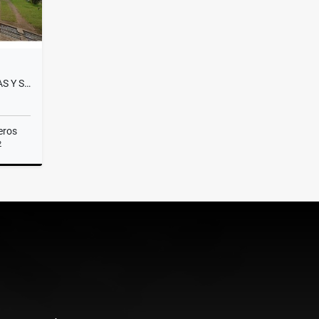
CASA CERCA AL ALTO DE PALMAS Y SANTA ELENA
eros
2
Venta