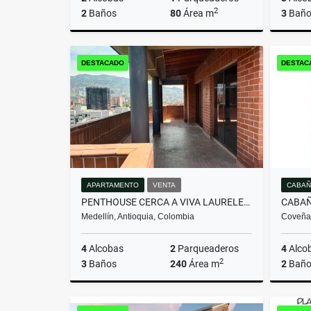
2
2
Baños
80
Área m
3
Baño
Venta
DESTACADO
DESTAC
$644.000.000
APARTAMENTO
VENTA
CABAÑ
PENTHOUSE CERCA A VIVA LAURELES CON EXCELENTE VISTA
Medellín, Antioquia, Colombia
Coveñas
4
Alcobas
2
Parqueaderos
4
Alco
2
3
Baños
240
Área m
2
Baño
Venta