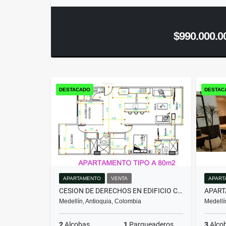
$990.000.0
DESTACADO
DESTAC
APARTAMENTO
VENTA
APART
CESION DE DERECHOS EN EDIFICIO CERCA AL PARQUE DE LA FLORESTA
APART
Medellín, Antioquia, Colombia
Medellí
2
Alcobas
1
Parqueaderos
3
Alco