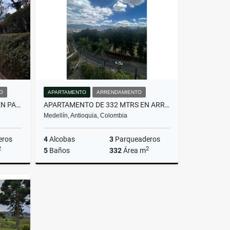
$1.150.000.000
O
APARTAMENTO
ARRENDAMIENTO
HERMOSA CASA EN ALQUILER EN PARCELACIÓN CAMPESTRE EN EL RETIRO
APARTAMENTO DE 332 MTRS EN ARRIENDO EN EL POBLADO, MEDELLÍN
Medellín, Antioquia, Colombia
eros
4
Alcobas
3
Parqueaderos
2
2
5
Baños
332
Área m
miento
Arrendamiento
$16.000.000