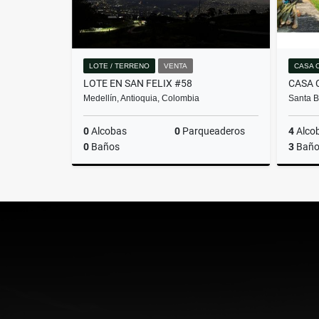
LOTE / TERRENO
VENTA
CASA 
LOTE EN SAN FELIX #58
Medellín, Antioquia, Colombia
Santa B
0
Alcobas
0
Parqueaderos
4
Alco
0
Baños
3
Baño
Venta
$478.100.000