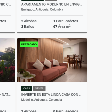
LOTE EN GUARNE EN CONDOMINIO CAMPESTRE Y CON LICENCIA MLS 259453
APARTAMENTO MODERNO EN ENVIGADO, RODEADO DE NATURALEZA Y TRANQUILIDAD
Envigado, Antioquia, Colombia
eros
2
Alcobas
1
Parqueaderos
2
2
Baños
67
Área m
Venta
Venta
DESTACADO
$615.000.000
CASA
VENTA
FINCA SOÑADA EN SOPETRÁN — NATURALEZA, SOL Y DESCANSO ASEGURADO
INVIERTE EN ESTA LINDA CASA CON PERMISO DE RENTAS CORTAS
Medellín, Antioquia, Colombia
eros
3
Alcobas
0
Parqueaderos