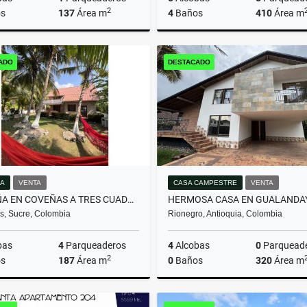
2
s
137
Área m
4
Baños
410
Área m
Venta
ADO
DESTACADO
$640.000.000
$1.590.000.000
A
VENTA
CASA CAMPESTRE
VENTA
CABAÑA EN COVEÑAS A TRES CUADRAS DE LA PLAYA
, Sucre, Colombia
Rionegro, Antioquia, Colombia
bas
4
Parqueaderos
4
Alcobas
0
Parquead
2
s
187
Área m
0
Baños
320
Área m
Venta