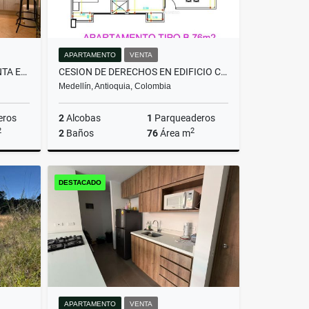
APARTAMENTO
VENTA
CASA CAMPESTRE PARA LA VENTA EN EL MUNICIPIO DE SABANETA.
CESION DE DERECHOS EN EDIFICIO CERCA AL PARQUE DE LA FLORESTA .
Medellín, Antioquia, Colombia
eros
2
Alcobas
1
Parqueaderos
2
2
2
Baños
76
Área m
Venta
Venta
DESTACADO
$607.200.000
APARTAMENTO
VENTA