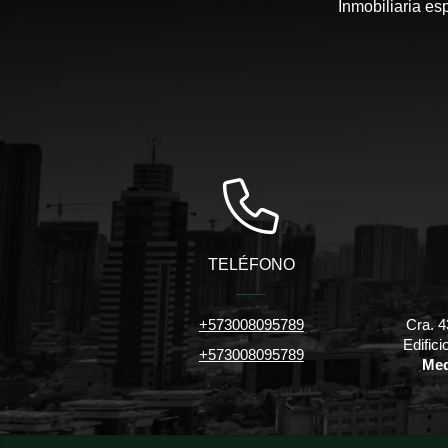
Inmobiliaria es
TELÉFONO
+573008095789
Cra. 4
Edific
+573008095789
Med