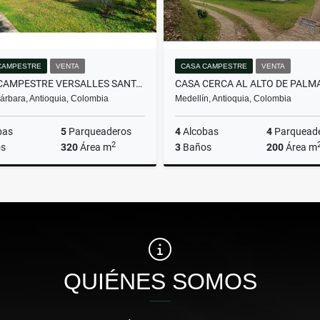
CAMPESTRE
VENTA
CASA CAMPESTRE
VENTA
CASA CAMPESTRE VERSALLES SANTA BARBARA
árbara, Antioquia, Colombia
Medellín, Antioquia, Colombia
bas
5
Parqueaderos
4
Alcobas
4
Parquead
2
s
320
Área m
3
Baños
200
Área m
Venta
$465.000.000
$1.200.000.000
QUIÉNES SOMOS