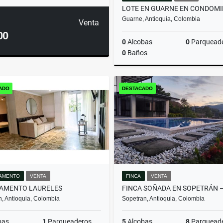
Guarne, Antioquia, Colombia
Venta
00
0
Alcobas
0
Parquead
0
Baños
ADO
DESTACADO
$480.000.000
AMENTO
VENTA
FINCA
VENTA
AMENTO LAURELES
n, Antioquia, Colombia
Sopetran, Antioquia, Colombia
bas
1
Parqueaderos
5
Alcobas
8
Parquead