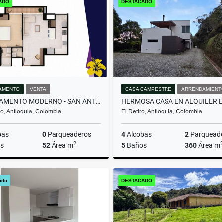
ADO
DESTACADO
000.000
$1
$1.100.000.000
AMENTO
VENTA
CASA CAMPESTRE
ARRENDAMIENT
APARTAMENTO MODERNO - SAN ANTONIO DE PEREIRA
o, Antioquia, Colombia
El Retiro, Antioquia, Colombia
bas
0
Parqueaderos
4
Alcobas
2
Parquead
2
s
52
Área m
5
Baños
360
Área m
Venta
Arrenda
ido
DESTACADO
$410.000.000
$13.000.000