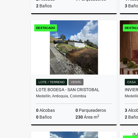
2
Baños
3
Baño
Venta
DESTACADO
DESTAC
$580.000.000
LOTE / TERRENO
VENTA
CASA
LOTE BODEGA - SAN CRISTOBAL
Medellín, Antioquia, Colombia
Medellí
0
Alcobas
0
Parqueaderos
3
Alco
2
0
Baños
230
Área m
2
Baño
Venta
Venta