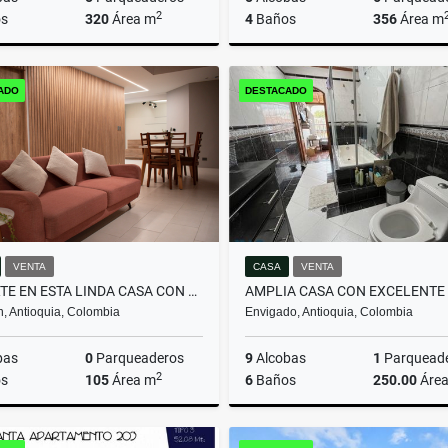
2
s
320
Área m
4
Baños
356
Área m
Venta
ADO
DESTACADO
$465.000.000
$1.980.000.000
VENTA
CASA
VENTA
INVIERTE EN ESTA LINDA CASA CON PERMISO DE RENTAS CORTAS
n, Antioquia, Colombia
Envigado, Antioquia, Colombia
bas
0
Parqueaderos
9
Alcobas
1
Parquead
2
s
105
Área m
6
Baños
250.00
Áre
Arrendamiento