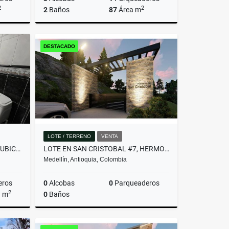
2
2
2
Baños
87
Área m
Venta
Venta
DESTACADO
$780.000.000
LOTE / TERRENO
VENTA
AMPLIA CASA CON EXCELENTE UBICACIÓN EN ENVIGADO!(MLS#252487)
LOTE EN SAN CRISTOBAL #7, HERMOSA VISTA PANORAMICA EN PARCELACION
Medellín, Antioquia, Colombia
eros
0
Alcobas
0
Parqueaderos
2
a m
0
Baños
Venta
Venta