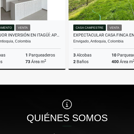
AMENTO
VENTA
CASA CAMPESTRE
VENTA
LA MEJOR INVERSIÓN EN ITAGÜÍ: APARTAMENTO CON GRAN UBICACIÓN.
 Antioquia, Colombia
Envigado, Antioquia, Colombia
bas
1
Parqueaderos
3
Alcobas
10
Parquea
2
s
73
Área m
2
Baños
400
Área m
Venta
$600.000.000
$8.839.490.000
QUIÉNES SOMOS