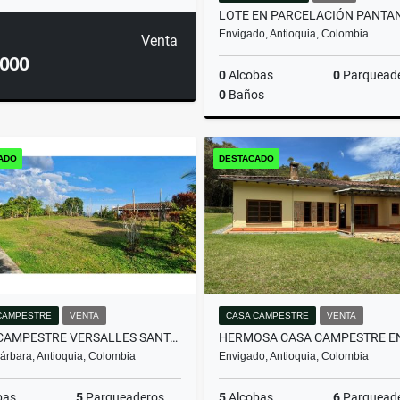
Envigado, Antioquia, Colombia
Venta
.000
0
Alcobas
0
Parquead
0
Baños
ADO
DESTACADO
$2.000.000.000
CAMPESTRE
VENTA
CASA CAMPESTRE
VENTA
CASA CAMPESTRE VERSALLES SANTA BARBARA
árbara, Antioquia, Colombia
Envigado, Antioquia, Colombia
bas
5
Parqueaderos
5
Alcobas
6
Parquead