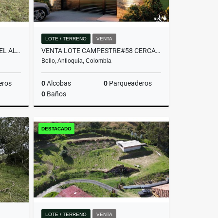
LOTE / TERRENO
VENTA
LOTE COMERCIAL UBICADO EN EL ALTO DE PALMAS ANTES DEL PEAJE
VENTA LOTE CAMPESTRE#58 CERCA A MEDELLÍN, VISTA PANORÁMICA SIN PEAJE
Bello, Antioquia, Colombia
eros
0
Alcobas
0
Parqueaderos
0
Baños
Venta
Venta
DESTACADO
$382.480.000
LOTE / TERRENO
VENTA