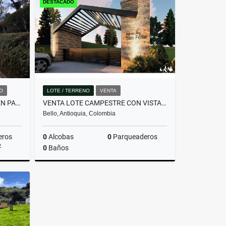
DESTACADO
$357.480.000
O
LOTE / TERRENO
VENTA
HERMOSA CASA EN ALQUILER EN PARCELACIÓN CAMPESTRE EN EL RETIRO
VENTA LOTE CAMPESTRE CON VISTA PANORÁMICA -INVERSIÓN CERCA A MEDELLÍN.
Bello, Antioquia, Colombia
eros
0
Alcobas
0
Parqueaderos
2
0
Baños
miento
Venta
$340.000.000