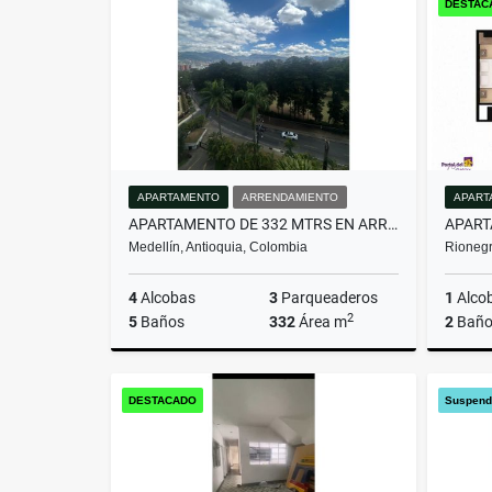
DESTAC
$563.850.000
$1.200.
APARTAMENTO
ARRENDAMIENTO
APART
APARTAMENTO DE 332 MTRS EN ARRIENDO EN EL POBLADO, MEDELLÍN
Medellín, Antioquia, Colombia
Rionegr
4
Alcobas
3
Parqueaderos
1
Alco
2
5
Baños
332
Área m
2
Baño
Arrendamiento
DESTACADO
Suspend
$16.000.000