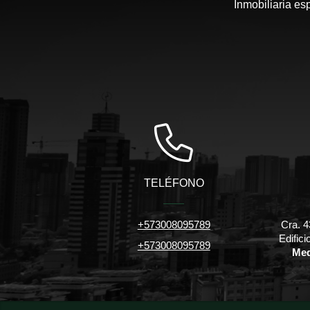
Inmobiliaria es
TELÉFONO
+573008095789
Cra. 4
Edific
+573008095789
Med