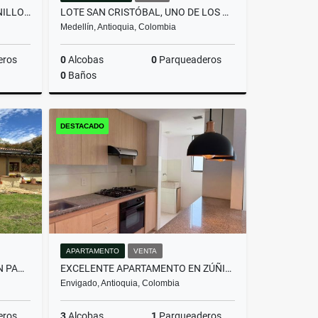
LOTE EN PARCELACIÓN PANTANILLO ENVIGADO ALTOS DE LA MANUELA
LOTE SAN CRISTÓBAL, UNO DE LOS MEJORES LOTES DE LA PARCELACIÓN
Medellín, Antioquia, Colombia
eros
0
Alcobas
0
Parqueaderos
0
Baños
Venta
Venta
DESTACADO
$590.000.000
APARTAMENTO
VENTA
HERMOSA CASA CAMPESTRE EN PANTANILLO ENVIGADO
EXCELENTE APARTAMENTO EN ZÚÑIGA | UBICACIÓN ESTRATÉGICA Y SEGURA
Envigado, Antioquia, Colombia
eros
3
Alcobas
1
Parqueaderos