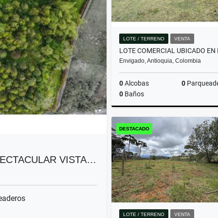
LOTE / TERRENO
VENTA
Envigado, Antioquia, Colombia
0
Alcobas
0
Parquead
0
Baños
DESTACADO
$9.999.999.999
PECTACULAR VISTA…
eaderos
LOTE / TERRENO
VENTA