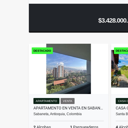
$3.428.000
DESTACADO
DESTAC
APARTAMENTO
VENTA
CASA 
APARTAMENTO EN VENTA EN SABANETA | SECTOR EL CARMELO
Sabaneta, Antioquia, Colombia
Santa B
2
Alcobas
1
Parqueaderos
4
Alco