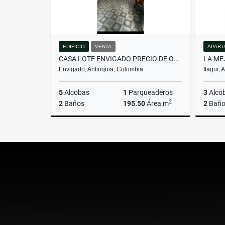
EDIFICIO
VENTA
APART
CASA LOTE ENVIGADO PRECIO DE OPORTUNIDAD
Envigado, Antioquia, Colombia
Itagui,
5
Alcobas
1
Parqueaderos
3
Alco
2
2
Baños
195.50
Área m
2
Baño
Venta
$1.350.000.000