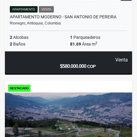
APARTAMENTO
VENTA
APARTAMENTO MODERNO - SAN ANTONIO DE PEREIRA
Rionegro, Antioquia, Colombia
2
Alcobas
1
Parqueaderos
2
2
Baños
81.69
Área m
Venta
$580.000.000
COP
DESTACADO