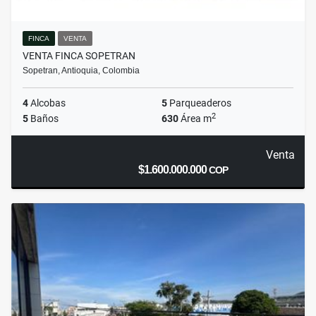
FINCA
VENTA
VENTA FINCA SOPETRAN
Sopetran, Antioquia, Colombia
4
Alcobas
5
Parqueaderos
2
5
Baños
630
Área m
Venta
$1.600.000.000
COP