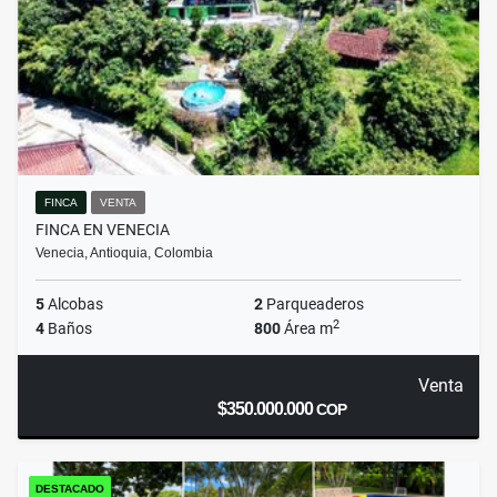
FINCA
VENTA
FINCA EN VENECIA
Venecia, Antioquia, Colombia
5
Alcobas
2
Parqueaderos
2
4
Baños
800
Área m
Venta
$350.000.000
COP
DESTACADO