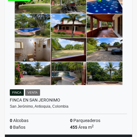
FINCA
VENTA
FINCA EN SAN JERONIMO
San Jerónimo, Antioquia, Colombia
0
Alcobas
0
Parqueaderos
2
0
Baños
455
Área m