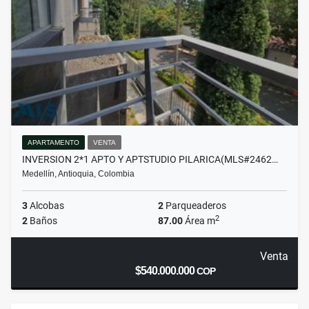
APARTAMENTO
VENTA
INVERSION 2*1 APTO Y APTSTUDIO PILARICA(MLS#2462…
Medellín, Antioquia, Colombia
3
Alcobas
2
Parqueaderos
2
2
Baños
87.00
Área m
Venta
$540.000.000
COP