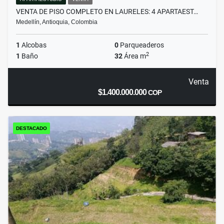
VENTA DE PISO COMPLETO EN LAURELES: 4 APARTAEST…
Medellín, Antioquia, Colombia
1
Alcobas
0
Parqueaderos
2
1
Baño
32
Área m
Venta
$1.400.000.000
COP
DESTACADO