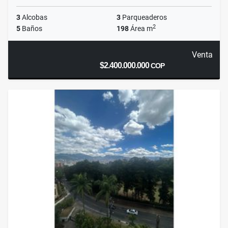
3
Alcobas
3
Parqueaderos
2
5
Baños
198
Área m
Venta
$2.400.000.000
COP