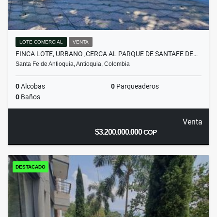
LOTE COMERCIAL
VENTA
FINCA LOTE, URBANO ,CERCA AL PARQUE DE SANTAFE DE…
Santa Fe de Antioquia, Antioquia, Colombia
0
Alcobas
0
Parqueaderos
0
Baños
Venta
$3.200.000.000
COP
DESTACADO