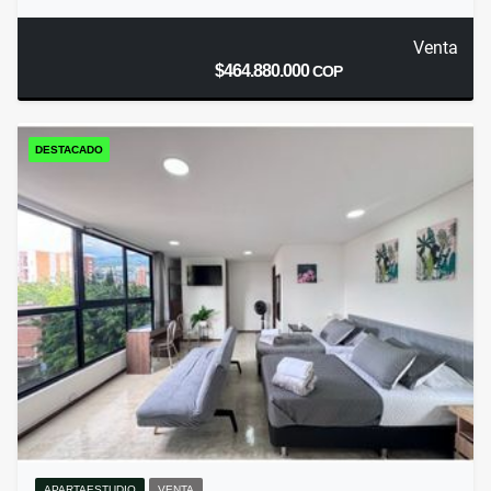
Venta
$464.880.000
COP
DESTACADO
APARTAESTUDIO
VENTA