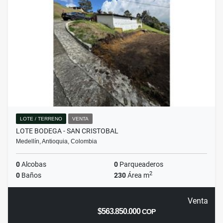
LOTE / TERRENO
VENTA
LOTE BODEGA - SAN CRISTOBAL
Medellín, Antioquia, Colombia
0
Alcobas
0
Parqueaderos
2
0
Baños
230
Área m
Venta
$563.850.000
COP