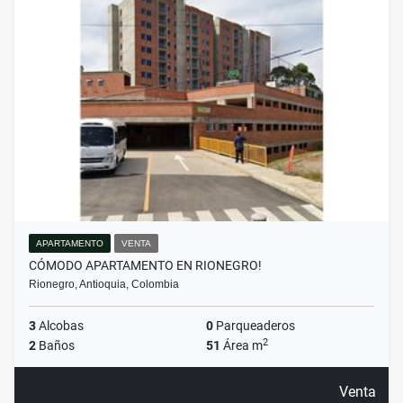
APARTAMENTO
VENTA
CÓMODO APARTAMENTO EN RIONEGRO!
Rionegro, Antioquia, Colombia
3
Alcobas
0
Parqueaderos
2
2
Baños
51
Área m
Venta