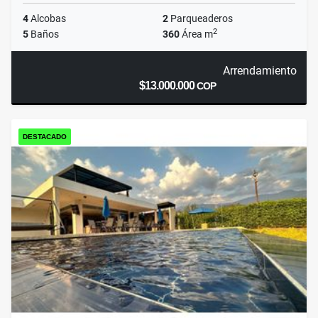
4
Alcobas
2
Parqueaderos
2
5
Baños
360
Área m
Arrendamiento
$13.000.000
COP
DESTACADO