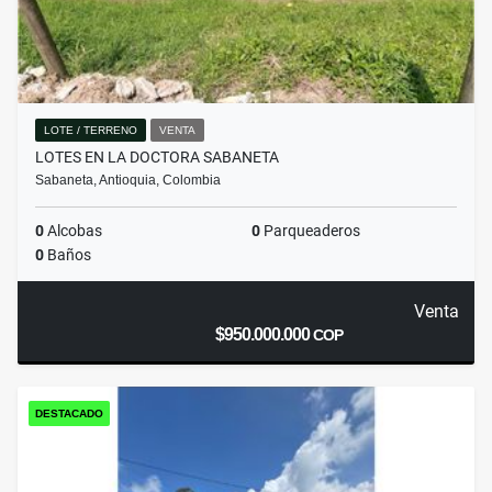
LOTE / TERRENO
VENTA
LOTES EN LA DOCTORA SABANETA
Sabaneta, Antioquia, Colombia
0
Alcobas
0
Parqueaderos
0
Baños
Venta
$950.000.000
COP
DESTACADO