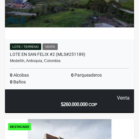
LOTE / TERRENO
VENTA
LOTE EN SAN FELIX #2 (MLS#251189)
Medellín, Antioquia, Colombia
0
Alcobas
0
Parqueaderos
0
Baños
Venta
$260.000.000
COP
DESTACADO