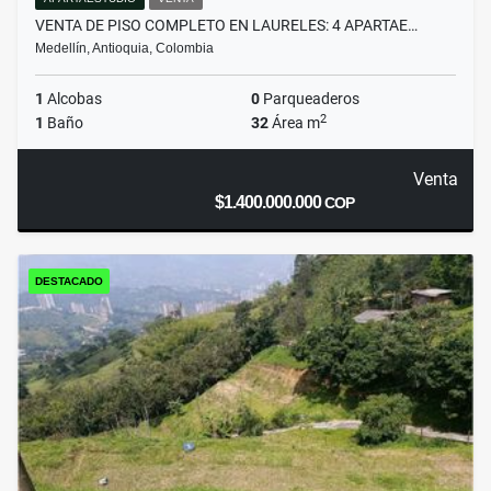
VENTA DE PISO COMPLETO EN LAURELES: 4 APARTAE…
Medellín, Antioquia, Colombia
1
Alcobas
0
Parqueaderos
2
1
Baño
32
Área m
Venta
$1.400.000.000
COP
DESTACADO