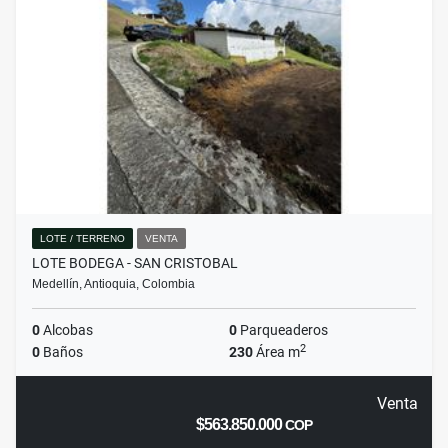
LOTE / TERRENO
VENTA
LOTE BODEGA - SAN CRISTOBAL
Medellín, Antioquia, Colombia
0
Alcobas
0
Parqueaderos
2
0
Baños
230
Área m
Venta
$563.850.000
COP