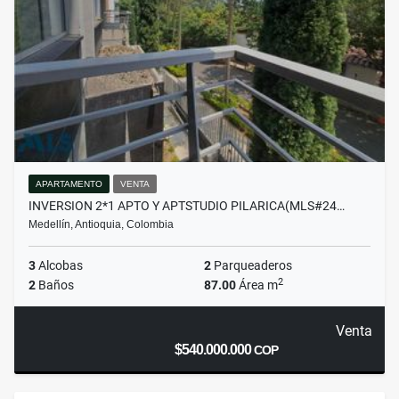
APARTAMENTO
VENTA
INVERSION 2*1 APTO Y APTSTUDIO PILARICA(MLS#24…
Medellín, Antioquia, Colombia
3
Alcobas
2
Parqueaderos
2
2
Baños
87.00
Área m
Venta
$540.000.000
COP