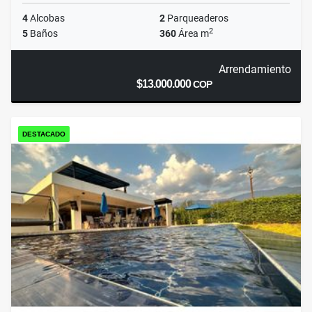
4
Alcobas
2
Parqueaderos
2
5
Baños
360
Área m
Arrendamiento
$13.000.000
COP
DESTACADO