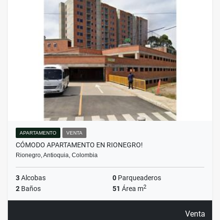
APARTAMENTO
VENTA
CÓMODO APARTAMENTO EN RIONEGRO!
Rionegro, Antioquia, Colombia
3
Alcobas
0
Parqueaderos
2
2
Baños
51
Área m
Venta