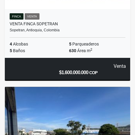
FINCA
VENTA
VENTA FINCA SOPETRAN
Sopetran, Antioquia, Colombia
4
Alcobas
5
Parqueaderos
2
5
Baños
630
Área m
Venta
$1.600.000.000
COP