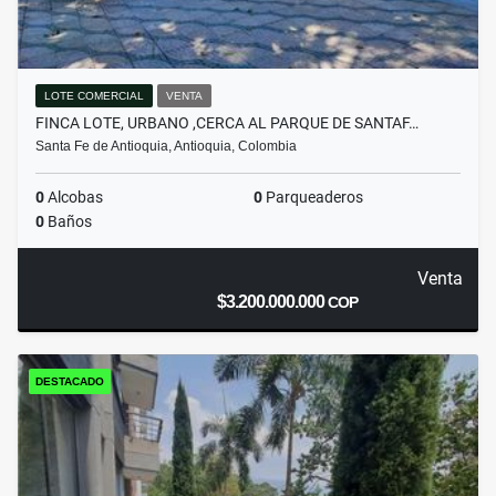
LOTE COMERCIAL
VENTA
FINCA LOTE, URBANO ,CERCA AL PARQUE DE SANTAF…
Santa Fe de Antioquia, Antioquia, Colombia
0
Alcobas
0
Parqueaderos
0
Baños
Venta
$3.200.000.000
COP
DESTACADO