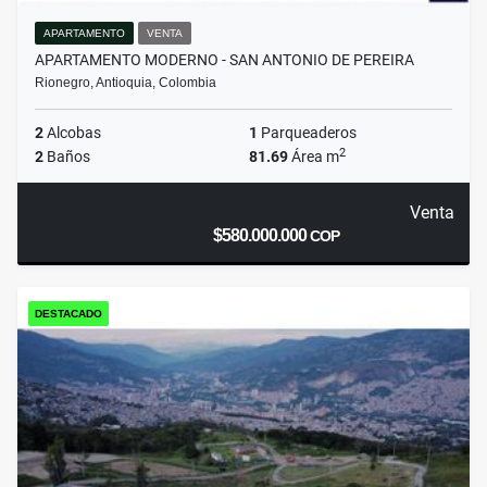
APARTAMENTO
VENTA
APARTAMENTO MODERNO - SAN ANTONIO DE PEREIRA
Rionegro, Antioquia, Colombia
2
Alcobas
1
Parqueaderos
2
2
Baños
81.69
Área m
Venta
$580.000.000
COP
DESTACADO