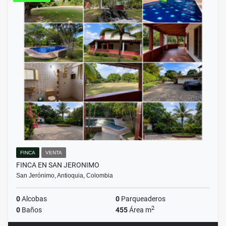
FINCA
VENTA
FINCA EN SAN JERONIMO
San Jerónimo, Antioquia, Colombia
0
Alcobas
0
Parqueaderos
2
0
Baños
455
Área m