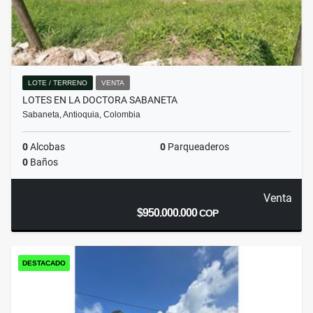
LOTE / TERRENO
VENTA
LOTES EN LA DOCTORA SABANETA
Sabaneta, Antioquia, Colombia
0
Alcobas
0
Parqueaderos
0
Baños
Venta
$950.000.000
COP
DESTACADO