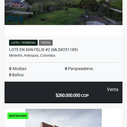
LOTE / TERRENO
VENTA
LOTE EN SAN FELIX #2 (MLS#251189)
Medellín, Antioquia, Colombia
0
Alcobas
0
Parqueaderos
0
Baños
Venta
$260.000.000
COP
DESTACADO