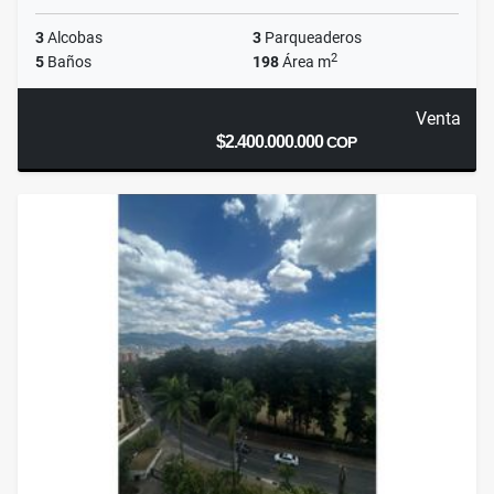
3
Alcobas
3
Parqueaderos
2
5
Baños
198
Área m
Venta
$2.400.000.000
COP