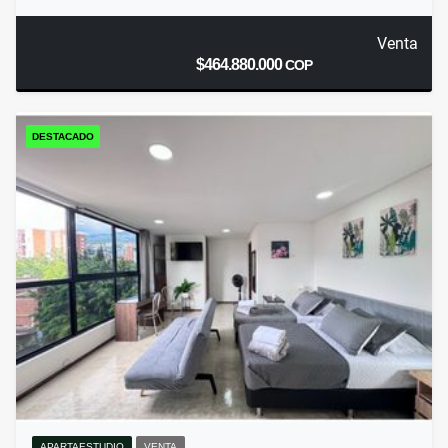
Venta
$464.880.000
COP
DESTACADO
APARTAESTUDIO
VENTA