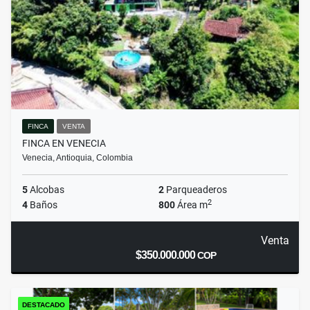
FINCA
VENTA
FINCA EN VENECIA
Venecia, Antioquia, Colombia
5
Alcobas
2
Parqueaderos
2
4
Baños
800
Área m
Venta
$350.000.000
COP
DESTACADO