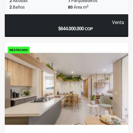
2
Alcobas
1
Parqueaderos
2
2
Baños
80
Área m
Venta
$644.000.000
COP
DESTACADO