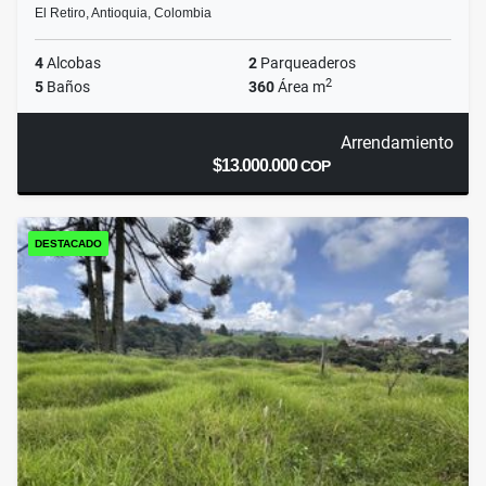
El Retiro, Antioquia, Colombia
4
Alcobas
2
Parqueaderos
2
5
Baños
360
Área m
Arrendamiento
$13.000.000
COP
DESTACADO