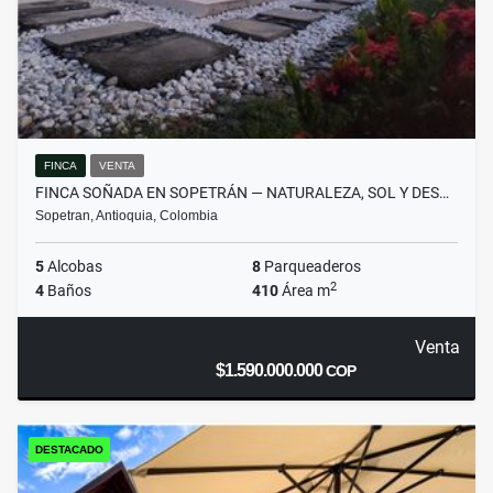
FINCA
VENTA
FINCA SOÑADA EN SOPETRÁN — NATURALEZA, SOL Y DES…
Sopetran, Antioquia, Colombia
5
Alcobas
8
Parqueaderos
2
4
Baños
410
Área m
Venta
$1.590.000.000
COP
DESTACADO