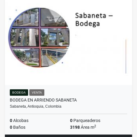
BODEGA
VENTA
BODEGA EN ARRIENDO SABANETA
Sabaneta, Antioquia, Colombia
0
Alcobas
0
Parqueaderos
2
0
Baños
3198
Área m