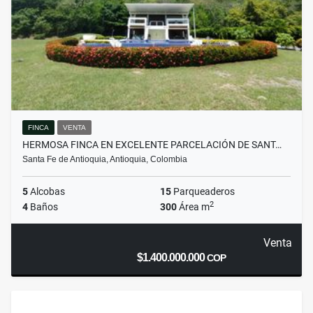
FINCA
VENTA
HERMOSA FINCA EN EXCELENTE PARCELACIÓN DE SANT…
Santa Fe de Antioquia, Antioquia, Colombia
5
Alcobas
15
Parqueaderos
2
4
Baños
300
Área m
Venta
$1.400.000.000
COP