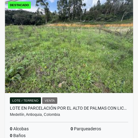
DESTACADO
LOTE / TERRENO
VENTA
LOTE EN PARCELACIÓN POR EL ALTO DE PALMAS CON LIC…
Medellín, Antioquia, Colombia
0
Alcobas
0
Parqueaderos
0
Baños