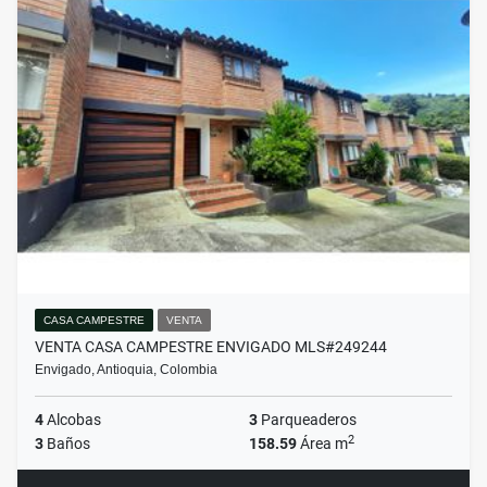
CASA CAMPESTRE
VENTA
VENTA CASA CAMPESTRE ENVIGADO MLS#249244
Envigado, Antioquia, Colombia
4
Alcobas
3
Parqueaderos
2
3
Baños
158.59
Área m