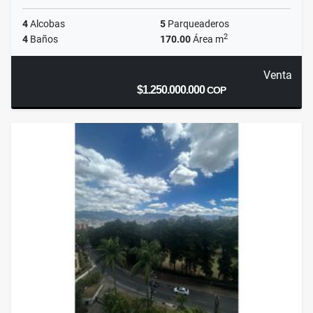
4
Alcobas
5
Parqueaderos
2
4
Baños
170.00
Área m
Venta
$1.250.000.000
COP