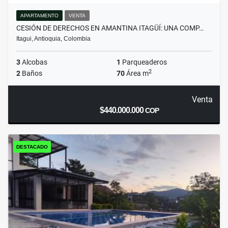
APARTAMENTO
VENTA
CESIÓN DE DERECHOS EN AMANTINA ITAGÜÍ: UNA COMP…
Itagui, Antioquia, Colombia
3
Alcobas
1
Parqueaderos
2
2
Baños
70
Área m
Venta
$440.000.000
COP
DESTACADO