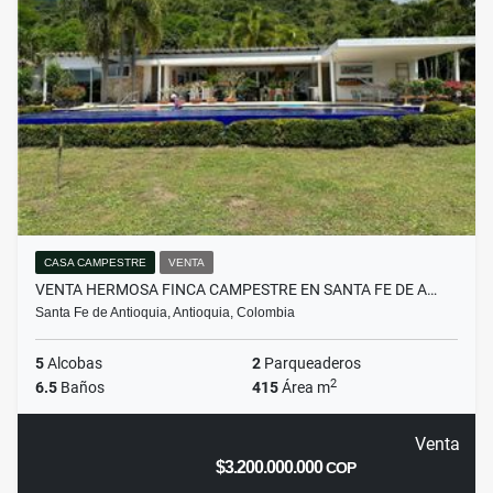
CASA CAMPESTRE
VENTA
VENTA HERMOSA FINCA CAMPESTRE EN SANTA FE DE A…
Santa Fe de Antioquia, Antioquia, Colombia
5
Alcobas
2
Parqueaderos
2
6.5
Baños
415
Área m
Venta
$3.200.000.000
COP