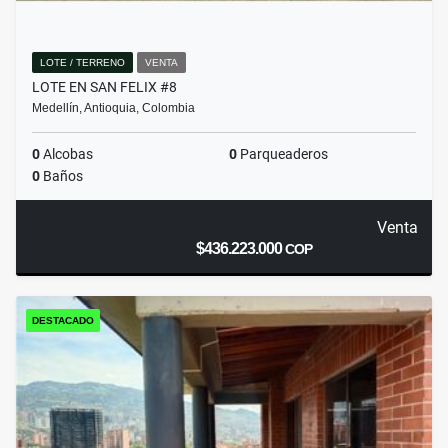
LOTE / TERRENO
VENTA
LOTE EN SAN FELIX #8
Medellín, Antioquia, Colombia
0
Alcobas
0
Parqueaderos
0
Baños
Venta
$436.223.000
COP
DESTACADO