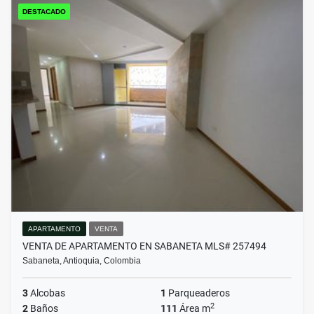
DESTACADO
APARTAMENTO
VENTA
VENTA DE APARTAMENTO EN SABANETA MLS# 257494
Sabaneta, Antioquia, Colombia
3
Alcobas
1
Parqueaderos
2
2
Baños
111
Área m