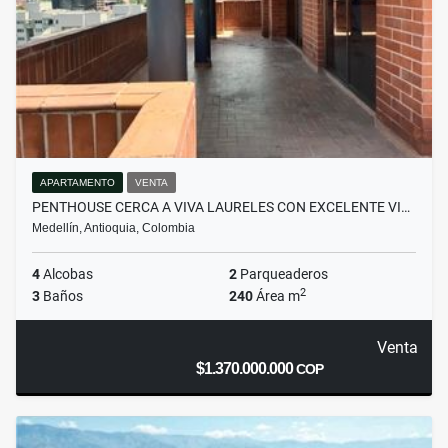
APARTAMENTO
VENTA
PENTHOUSE CERCA A VIVA LAURELES CON EXCELENTE VI…
Medellín, Antioquia, Colombia
4
Alcobas
2
Parqueaderos
2
3
Baños
240
Área m
Venta
$1.370.000.000
COP