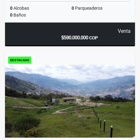
0
Alcobas
0
Parqueaderos
0
Baños
Venta
$590.000.000
COP
DESTACADO