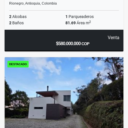
Rionegro, Antioquia, Colombia
2
Alcobas
1
Parqueaderos
2
2
Baños
81.69
Área m
Venta
$580.000.000
COP
DESTACADO