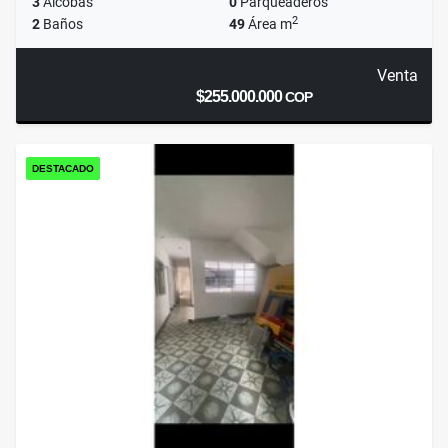
3
Alcobas
0
Parqueaderos
2
2
Baños
49
Área m
Venta
$255.000.000
COP
DESTACADO