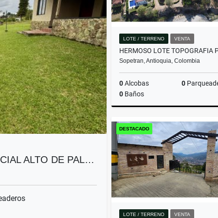
LOTE / TERRENO
VENTA
Sopetran, Antioquia, Colombia
0
Alcobas
0
Parquead
0
Baños
DESTACADO
$480.000.000
CIAL ALTO DE PAL…
eaderos
LOTE / TERRENO
VENTA