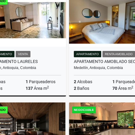
ADO
$1.800.000.000
$1.370.000.000
AMENTO
VENTA
APARTAMENTO
RENTA AMOBLADO
AMENTO LAURELES
n, Antioquia, Colombia
Medellín, Antioquia, Colombia
bas
1
Parqueaderos
2
Alcobas
1
Parquead
2
2
s
137
Área m
2
Baños
70
Área m
Venta
Venta
ADO
NEGOCIABLE
$640.000.000
$1.500.000.000
$7.500.0