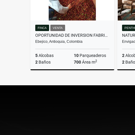
FINCA
VENTA
PENTH
OPORTUNIDAD DE INVERSION FABRICA Y FINCA DE CAFÉ
Ebejico, Antioquia, Colombia
Envigad
5
Alcobas
10
Parqueaderos
2
Alco
2
2
Baños
700
Área m
2
Baño
Venta
$3.500.000.000