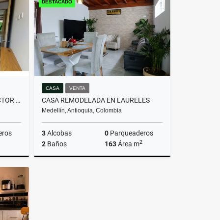
DESTACADO
$13.000.000
CASA
VENTA
APARTAMENTO AMOBLADO SECTOR EL CAMPESTRE - POBLADO
CASA REMODELADA EN LAURELES
Medellín, Antioquia, Colombia
eros
3
Alcobas
0
Parqueaderos
2
2
Baños
163
Área m
Arrendamiento
Venta
00
$750.000.000