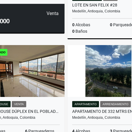
LOTE EN SAN FELIX #28
Medellín, Antioquia, Colombia
Venta
.000
0
Alcobas
0
Parquead
0
Baños
ADO
$460.000.000
OUSE
VENTA
APARTAMENTO
ARRENDAMIENTO
PENTHOUSE DÚPLEX EN EL POBLADO: VISTAS, ESPACIOS Y EXCLUSIVIDAD.
n, Antioquia, Colombia
Medellín, Antioquia, Colombia
bas
6
Parqueaderos
4
Alcobas
3
Parquead