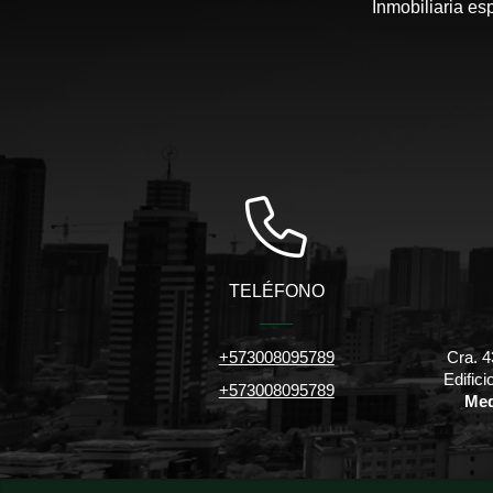
Inmobiliaria es
TELÉFONO
+573008095789
Cra. 4
Edific
+573008095789
Med