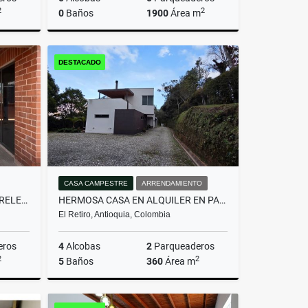
2
2
0
Baños
1900
Área m
miento
Venta
DESTACADO
$750.000.000
CASA CAMPESTRE
ARRENDAMIENTO
PENTHOUSE CERCA A VIVA LAURELES CON EXCELENTE VISTA
HERMOSA CASA EN ALQUILER EN PARCELACIÓN CAMPESTRE EN EL RETIRO
El Retiro, Antioquia, Colombia
eros
4
Alcobas
2
Parqueaderos
2
2
5
Baños
360
Área m
Venta
Arrendamiento