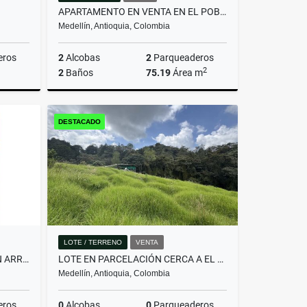
APARTAMENTO EN VENTA EN EL POBLADO | SECTOR PALMAS | COUNTRY CLUB
Medellín, Antioquia, Colombia
eros
2
Alcobas
2
Parqueaderos
2
2
Baños
75.19
Área m
Venta
Venta
DESTACADO
$760.000.000
LOTE / TERRENO
VENTA
APARTAMENTO DE 332 MTRS EN ARRIENDO EN EL POBLADO, MEDELLÍN
LOTE EN PARCELACIÓN CERCA A EL ALTO DE PALMAS Y SANTA ELENA
Medellín, Antioquia, Colombia
eros
0
Alcobas
0
Parqueaderos