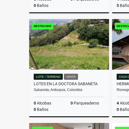
0
Baños
5
Baño
Venta
DESTACADO
DESTAC
$530.640.000
LOTE / TERRENO
VENTA
CASA 
LOTES EN LA DOCTORA SABANETA
Sabaneta, Antioquia, Colombia
Rionegr
0
Alcobas
0
Parqueaderos
4
Alco
0
Baños
0
Baño
Venta