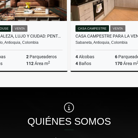
OUSE
VENTA
CASA CAMPESTRE
VENTA
NATURALEZA, LUJO Y CIUDAD: PENTHOUSE EN ALTO DE LAS PALMAS!
o, Antioquia, Colombia
Sabaneta, Antioquia, Colombia
bas
2
Parqueaderos
4
Alcobas
6
Parquead
2
s
112
Área m
4
Baños
170
Área m
Venta
$1.600.000.000
$1.250.000.000
QUIÉNES SOMOS