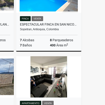
FINCA
VENTA
HERMOSO LOTE TOPOGRAFIA PLANA, EN SOPETRAN JUNTO A VIA PRINCIPAL
ESPECTACULAR FINCA EN SAN NICOLAS DE BARI!
Sopetran, Antioquia, Colombia
eros
7
Alcobas
8
Parqueaderos
2
7
Baños
400
Área m
Venta
Venta
$1.250.000.000
APARTAMENTO
VENTA