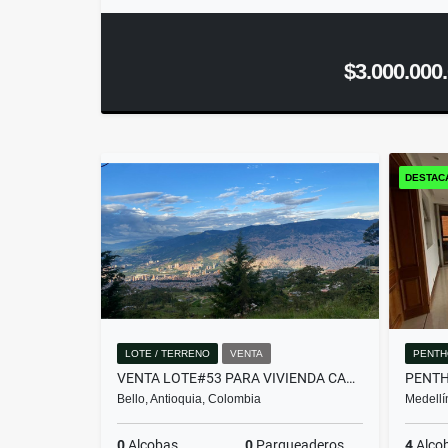
$3.000.000
DESTAC
LOTE / TERRENO
VENTA
PENTH
VENTA LOTE#53 PARA VIVIENDA CAMPESTRE, HOSPEDAJE, TURISMO.
Bello, Antioquia, Colombia
Medellí
0
Alcobas
0
Parqueaderos
4
Alco