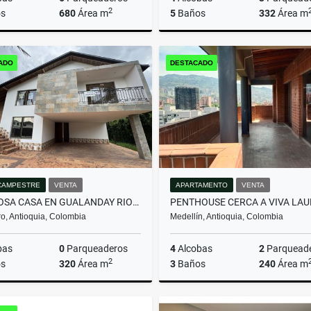
2
s
680
Área m
5
Baños
332
Área m
Venta
Arrenda
ADO
DESTACADO
$3.950.000.000
$16.000.000
CAMPESTRE
VENTA
APARTAMENTO
VENTA
HERMOSA CASA EN GUALANDAY RIONEGRO
o, Antioquia, Colombia
Medellín, Antioquia, Colombia
bas
0
Parqueaderos
4
Alcobas
2
Parquead
2
s
320
Área m
3
Baños
240
Área m
Venta