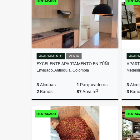
DESTACADO
DESTAC
$950.000.000
APARTAMENTO
VENTA
APART
EXCELENTE APARTAMENTO EN ZÚÑIGA | UBICACIÓN ESTRATÉGICA Y SEGURA
APART
Envigado, Antioquia, Colombia
Medellí
3
Alcobas
1
Parqueaderos
3
Alco
2
2
Baños
87
Área m
3
Baño
Venta
DESTACADO
DESTAC
$780.000.000