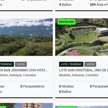
s
4
Baños
209
Área m
Venta
DESTACADO
$3.428.000.000
$2.600.000.000
/ TERRENO
VENTA
LOTE / TERRENO
VENTA
LOTE EN SAN JERONIMO CON VISTA PANORÁMICA Y EL MEJOR PRECIO MT2
ónimo, Antioquia, Colombia
Medellín, Antioquia, Colombia
bas
0
Parqueaderos
0
Alcobas
0
Parquead
s
0
Baños
Venta