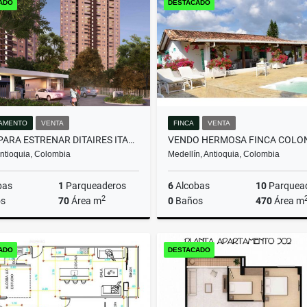
ADO
DESTACADO
$663.660.000
$590.000.000
AMENTO
VENTA
FINCA
VENTA
APTO PARA ESTRENAR DITAIRES ITAGUI
 Antioquia, Colombia
Medellín, Antioquia, Colombia
bas
1
Parqueaderos
6
Alcobas
10
Parquea
2
s
70
Área m
0
Baños
470
Área m
Venta
ADO
DESTACADO
$550.000.000
$10.080.000.000