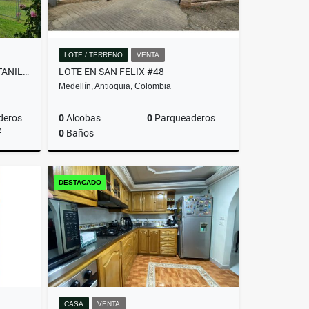
LOTE / TERRENO
VENTA
HERMOSA CASA FINCA EN PANTANILLO ENVIGADO, ALTO PALMAS
LOTE EN SAN FELIX #48
Medellín, Antioquia, Colombia
deros
0
Alcobas
0
Parqueaderos
2
0
Baños
Venta
Venta
DESTACADO
$340.000.000
CASA
VENTA