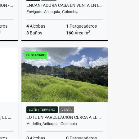
HERMOSA FINCA EN PARCELACION - TITIRIBI
ENCANTADORA CASA EN VENTA EN ENVIGADO!
Envigado, Antioquia, Colombia
eros
4
Alcobas
1
Parqueaderos
2
2
3
Baños
160
Área m
Arrendamiento
Venta
DESTACADO
00
$900.000.000
LOTE / TERRENO
VENTA
APARTAMENTO EN EL POBLADO, EL DIAMANTE – PERSONALÍZALO A TU GUSTO
LOTE EN PARCELACIÓN CERCA A EL ALTO DE PALMAS Y SANTA ELENA
Medellín, Antioquia, Colombia
eros
0
Alcobas
0
Parqueaderos