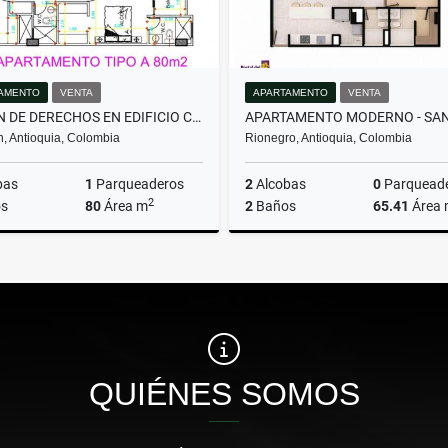
AMENTO
VENTA
APARTAMENTO
VENTA
CESION DE DERECHOS EN EDIFICIO CERCA AL PARQUE DE LA FLORESTA
n, Antioquia, Colombia
Rionegro, Antioquia, Colombia
bas
1
Parqueaderos
2
Alcobas
0
Parquead
2
s
80
Área m
2
Baños
65.41
Área
Venta
$644.000.000
$510.000.000
QUIÉNES SOMOS