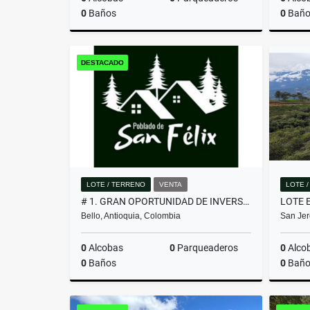
0
Baños
0
Baño
Venta
DESTACADO
$650.000.000
LOTE / TERRENO
VENTA
LOTE 
# 1. GRAN OPORTUNIDAD DE INVERSIÓN, LOTE EN VENTA EN SAN FÉLIX
Bello, Antioquia, Colombia
San Jer
0
Alcobas
0
Parqueaderos
0
Alco
0
Baños
0
Baño
Venta