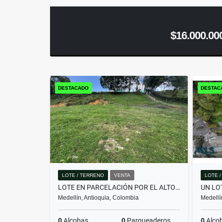
$16.000.00
DESTACADO
DESTAC
LOTE / TERRENO
VENTA
LOTE 
LOTE EN PARCELACIÓN POR EL ALTO DE PALMAS CON LICENCIA
Medellín, Antioquia, Colombia
Medellí
0
Alcobas
0
Parqueaderos
0
Alco