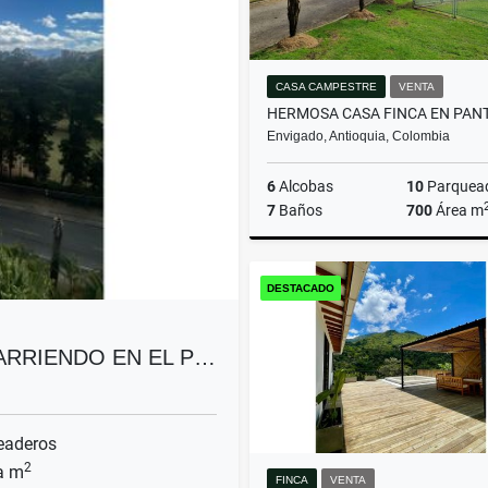
CASA CAMPESTRE
VENTA
Envigado, Antioquia, Colombia
6
Alcobas
10
Parquea
7
Baños
700
Área m
DESTACADO
$4.500.000.000
ARRIENDO EN EL P…
eaderos
2
a m
FINCA
VENTA