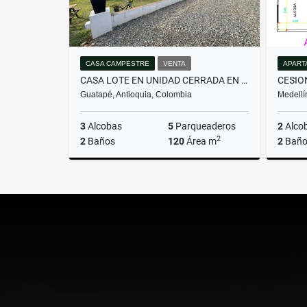
CASA CAMPESTRE
VENTA
APART
CASA LOTE EN UNIDAD CERRADA EN GUATAPE MLS 259417
Guatapé, Antioquia, Colombia
Medellí
3
Alcobas
5
Parqueaderos
2
Alco
2
2
Baños
120
Área m
2
Baño
Venta
$980.000.000