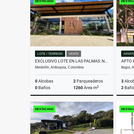
DESTACADO
DESTAC
$260.000.000
LOTE / TERRENO
VENTA
APART
EXCLUSIVO LOTE EN LAS PALMAS: NATURALEZA Y PASIÓN EQUINA
Medellín, Antioquia, Colombia
Itagui,
0
Alcobas
2
Parqueaderos
3
Alco
2
0
Baños
1260
Área m
2
Baño
Venta
DESTACADO
DESTAC
$1.790.000.000