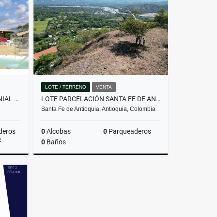
$13.000.000
LOTE / TERRENO
VENTA
VENDO HERMOSA FINCA COLONIAL EN EL MUNICIPIO DE COPACABANA
LOTE PARCELACIÓN SANTA FE DE ANTIOQUIA TONUSCO
Santa Fe de Antioquia, Antioquia, Colombia
deros
0
Alcobas
0
Parqueaderos
2
0
Baños
Venta
Venta
$330.000.000