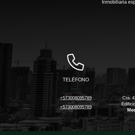
Inmobiliaria es
TELÉFONO
+573008095789
Cra. 4
Edific
+573008095789
Med