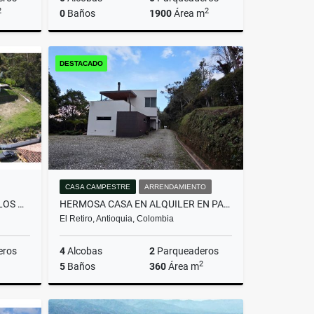
2
2
0
Baños
1900
Área m
Venta
Venta
DESTACADO
$750.000.000
CASA CAMPESTRE
ARRENDAMIENTO
LOTE SAN CRISTÓBAL, UNO DE LOS MEJORES LOTES DE LA PARCELACIÓN
HERMOSA CASA EN ALQUILER EN PARCELACIÓN CAMPESTRE EN EL RETIRO
El Retiro, Antioquia, Colombia
eros
4
Alcobas
2
Parqueaderos
2
5
Baños
360
Área m
Venta
Arrendamiento